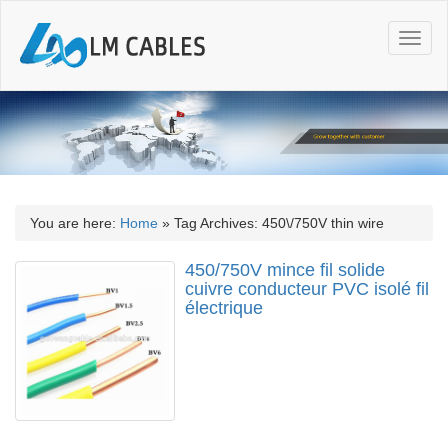
T
o
g
g
l
e
n
a
v
i
You are here:
Home
»
Tag Archives: 450\/750V thin wire
g
a
450/750V mince fil solide
t
cuivre conducteur PVC isolé fil
i
électrique
o
n