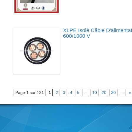
XLPE Isolé Câble D'alimentat
600/1000 V
Page 1 sur 131
1
2
3
4
5
...
10
20
30
...
»