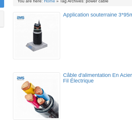
You are here:
Home
»
Tag Archives: power cable
Application souterraine 3*95
Câble d'alimentation En Acie
Fil Électrique