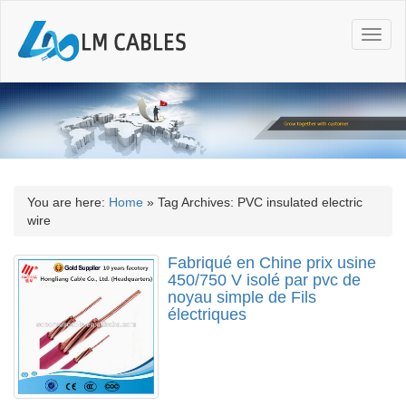
T
o
g
g
l
e
n
a
v
i
You are here:
Home
»
Tag Archives: PVC insulated electric
g
wire
a
t
Fabriqué en Chine prix usine
i
450/750 V isolé par pvc de
o
noyau simple de Fils
n
électriques