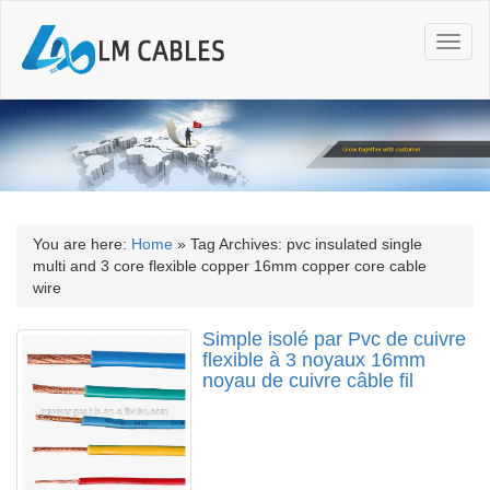
T
o
g
g
l
e
n
a
v
i
You are here:
Home
»
Tag Archives: pvc insulated single
g
multi and 3 core flexible copper 16mm copper core cable
a
wire
t
i
Simple isolé par Pvc de cuivre
o
flexible à 3 noyaux 16mm
n
noyau de cuivre câble fil