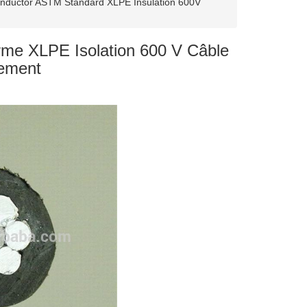
nductor ASTM Standard XLPE Insulation 600V
me XLPE Isolation 600 V Câble
ement