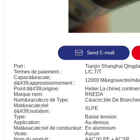
Port :
Tianjin Shanghai Qingda
Termes de paiement :
L/C,T/T
Capacit&eacute;
12000 M&egrave;tre/m&e
d&#39;approvisionnement :
Point d&#39;origine:
Hebei La chine( continen
Marque nom:
RNEDA
Num&eacute;ro de Type:
C&acirc;ble De Branche
Mat&eacute;riel
XLPE
d&#39;isolation:
Type:
Basse tension
Application:
Au-dessus
Mat&eacute;riel de conducteur:
En aluminium
Veste:
Aucun
Nom du produit:
AAC/XLPE + ACSR