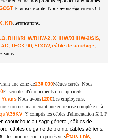
périeur en chine. nos produits répondent aux normes
A GOST
Et ainsi de suite. Nous avons également
Ont
NK, KR
Certifications.
 DLO, RHH/RHW/RHW-2, XHHW/XHHW-2/SIS,
 AC, TECK 90, SOOW, câble de soudage,
e suite.
vrant une zone de
230 000
Mètres carrés. Nous
50
Ensembles d'équipements ou d'appareils
e Yuans
.
Nous avons
1200
Les employeurs,
, nous sommes maintenant une entreprise complète et à
qu'à
35KV
,
Y compris les câbles d'alimentation X L P
en caoutchouc à usage général, câbles de
ord, câbles de gaine de plomb, câbles aériens,
t
C. les produits sont exportés vers
États-unis,