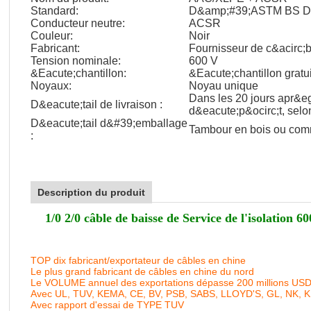
Standard:
D&amp;#39;ASTM BS D
Conducteur neutre:
ACSR
Couleur:
Noir
Fabricant:
Fournisseur de c&acirc;b
Tension nominale:
600 V
&Eacute;chantillon:
&Eacute;chantillon gratui
Noyaux:
Noyau unique
Dans les 20 jours apr&eg
D&eacute;tail de livraison :
d&eacute;p&ocirc;t, selo
D&eacute;tail d&#39;emballage
Tambour en bois ou co
:
Description du produit
1/0 2/0 câble de baisse de Service de l'isolation
TOP dix fabricant/exportateur de câbles en chine
Le plus grand fabricant de câbles en chine du nord
Le VOLUME annuel des exportations dépasse 200 millions US
Avec UL, TUV, KEMA, CE, BV, PSB, SABS, LLOYD'S, GL, NK, 
Avec rapport d'essai de TYPE TUV