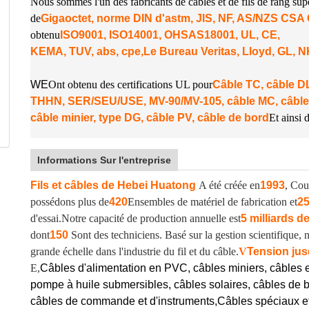
Nous sommes l'un des fabricants de câbles et de fils de rang su
de
Gigaoctet, norme DIN d'astm, JIS, NF, AS/NZS CS
obtenu
ISO9001, ISO14001, OHSAS18001, UL, CE,
KEMA, TUV, abs, cpe,
Le Bureau Veritas, Lloyd, GL, 
W
E
Ont obtenu des certifications UL pour
Câble TC, câble
THHN, SER/SEU/USE, MV-90/MV-105, câble MC, câble
câble minier, type DG, câble PV, câble de bord
Et ainsi d
Informations Sur l'entreprise
Fils et câbles de Hebei Huatong
A été créée en
1993
, Cou
possédons plus de
420
Ensembles de matériel de fabrication et
2
d'essai.
Notre capacité de production annuelle est
5 milliards d
dont
150
Sont des techniciens. Basé sur la gestion scientifique
grande échelle dans l'industrie du fil et du câble.
V
Tension jus
E,
Câbles d'alimentation en PVC, câbles miniers, câbles 
pompe à huile submersibles, câbles solaires, câbles de b
câbles de commande et d'instruments,
Câbles spéciaux e