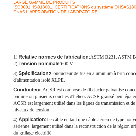
LARGE GAMME DE PRODUITS
ISO9001, ISO18001, CERTIFICATIONS du système OHSAS18
CNAS L'APPROBATION DE LABORATOIRE
1).
Relative normes de fabrication:
ASTM B231, ASTM B2
2).
Tension nominale:
600 V
3).
Spécification:
Conducteur de fils en aluminium à brin co
d'alimentation isolé XLPE.
Conducteur:
ACSR est composé de fil d'acier galvanisé concen
par une ou plusieurs couches d'hélico. ACSR graissé peut égalem
ACSR est largement utilisé dans les lignes de transmission et de 
niveaux de tension
4).
Application:
Le câble en tant que câble aérien de type nouvea
aérienne, largement utilisé dans la reconstruction de la région urba
du grillage électrifié.