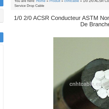
You are here:
Home
»
Produit
»
cnhtcable
»
1/0 2/0 ACSR Co
Service Drop Cable
1/0 2/0 ACSR Conducteur ASTM Nor
De Branch