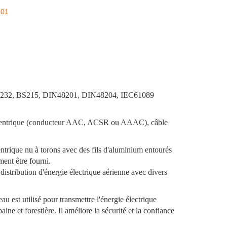
001
32, BS215, DIN48201, DIN48204, IEC61089
ncentrique (conducteur AAC, ACSR ou AAAC), câble
trique nu à torons avec des fils d'aluminium entourés
ent être fourni.
distribution d'énergie électrique aérienne avec divers
u est utilisé pour transmettre l'énergie électrique
ine et forestière. Il améliore la sécurité et la confiance