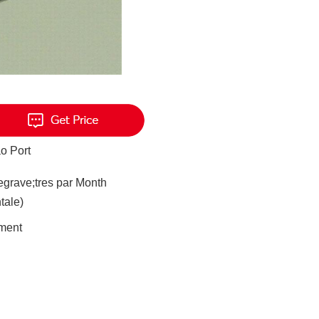
o Port
grave;tres par Month
tale)
ment