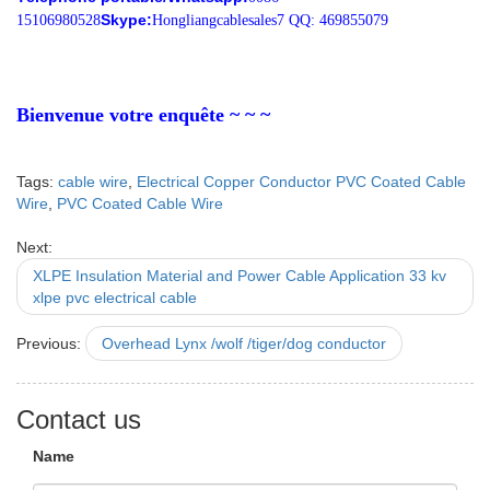
Skype:
15106980528
Hongliangcablesales7 QQ: 469855079
Bienvenue votre enquête ~ ~ ~
Tags:
cable wire
,
Electrical Copper Conductor PVC Coated Cable
Wire
,
PVC Coated Cable Wire
Next:
XLPE Insulation Material and Power Cable Application 33 kv
xlpe pvc electrical cable
Previous:
Overhead Lynx /wolf /tiger/dog conductor
Contact us
Name