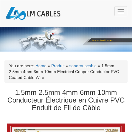
T
o
g
g
l
e
n
a
v
i
You are here:
Home
»
Produit
»
sonorouscable
»
1.5mm
g
2.5mm 4mm 6mm 10mm Electrical Copper Conductor PVC
a
Coated Cable Wire
t
i
1.5mm 2.5mm 4mm 6mm 10mm
o
Conducteur Électrique en Cuivre PVC
n
Enduit de Fil de Câble