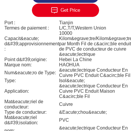
Port :
Tianjin
Termes de paiement :
L/C,T/T,Western Union
10000
Capacit&eacute;
Kilom&egrave;tre/Kilom&egrave;tr
d&#39;approvisionnement
par Month Fil de c&acirc;ble enduit
:
de PVC de conducteur de cuivre
&eacute;lectrique
Point d&#39;origine:
Hebei La Chine
Marque nom:
HAOHUA
&eacute;lectrique Conducteur En
Num&eacute;ro de Type:
Cuivre PVC Enduit C&acirc;ble Fil
Type:
Isol&eacute;
&eacute;lectrique Conducteur En
Application:
Cuivre PVC Enduit Maison
C&acirc;ble Fil
Mat&eacute;riel de
Cuivre
conducteur:
Type de conducteur:
&Eacute;chou&eacute;
Mat&eacute;riel
PVC
d&#39;isolation:
&eacute;lectrique Conducteur En
nom: