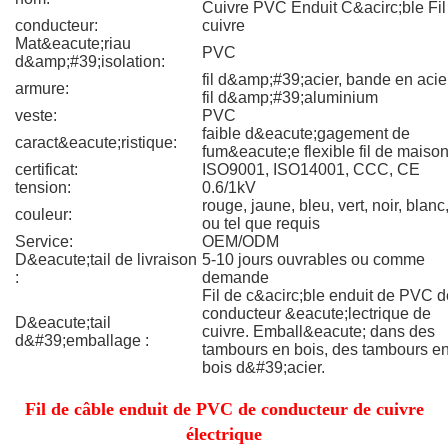
Cuivre PVC Enduit C&acirc;ble Fil
conducteur:
cuivre
Mat&eacute;riau
PVC
d&amp;#39;isolation:
fil d&amp;#39;acier, bande en acier
armure:
fil d&amp;#39;aluminium
veste:
PVC
faible d&eacute;gagement de
caract&eacute;ristique:
fum&eacute;e flexible fil de maiso
certificat:
ISO9001, ISO14001, CCC, CE
tension:
0.6/1kV
rouge, jaune, bleu, vert, noir, blanc
couleur:
ou tel que requis
Service:
OEM/ODM
D&eacute;tail de livraison
5-10 jours ouvrables ou comme
:
demande
Fil de c&acirc;ble enduit de PVC d
conducteur &eacute;lectrique de
D&eacute;tail
cuivre. Emball&eacute; dans des
d&#39;emballage :
tambours en bois, des tambours e
bois d&#39;acier.
Fil de câble enduit de PVC de conducteur de cuivre
électrique