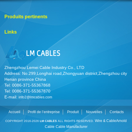
Produits pertinents
Links
Zhengzhou Lemei Cable Industry Co., LTD
Address: No.299,Longhai road,Zhongyuan district,Zhengzhou city
Henan province China
Tel: 0086-371-55367868
Tel: 0086-371-55367870
E-mail:
info2@lmcables.com
Accueil
Profil de l’entreprise
Produit
Nouvelles
Contacts
Wire & Cable
Arnold
COPYRIGHT 2016-2026
LM CABLES
ALL RIGHTS RESERVED.
Cable
Cable Manufacturer