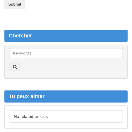
Chercher
C
h
e
r
c
h
e
r
Tu peux aimer
No related articles