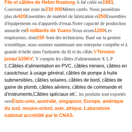
Fils et câbles de Hebei Huatong
A été créée en
1993
,
Couvrant une zone de
230 000
Mètres carrés. Nous possédons
plus de
420
Ensembles de matériel de fabrication et
250
Ensembles
d'équipements ou d'appareils d'essai.
Notre capacité de production
annuelle est
5 milliards de Yuans
.
Nous avons
1200
Les
employeurs, dont
150
Sont des techniciens. Basé sur la gestion
scientifique, nous sommes maintenant une entreprise complète et à
grande échelle dans l'industrie du fil et du câble.
V
Tension
jusqu'à
35KV
,
Y compris les câbles d'alimentation X L P
E,
Câbles d'alimentation en PVC, câbles miniers, câbles en
caoutchouc à usage général, câbles de pompe à huile
submersibles, câbles solaires, câbles de bord, câbles de
gaine de plomb, câbles aériens, câbles de commande et
d'instruments,
Câbles spéciaux et
C. les produits sont exportés
vers
États-unis, australie, singapour, Europe, amérique
du sud, moyen-orient, asie, afrique. Laboratoire
national accrédité par le CNAS.