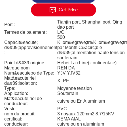
Tianjin port, Shanghai port, Qing
Port :
dao port
Termes de paiement :
L/C
500
Capacit&eacute;
Kilom&egrave;tre/Kilom&egrave;tr
d&#39;approvisionnement
par Month C&acirc;ble
:
d&#39;alimentation haute tension
souterrain
Point d&#39;origine:
Hebei La chine( continentale)
Marque nom:
REN DA
Num&eacute;ro de Type:
YJV YJV32
Mat&eacute;riel
XLPE
d&#39;isolation:
Type:
Moyenne tension
Application:
Souterrain
Mat&eacute;riel de
cuivre ou En Aluminium
conducteur:
Veste:
PVC
nom du produit:
3 noyaux 120mm2 8.7/15KV
certificat:
KEMA AIAL
conducteur:
cuivre ou en aluminium