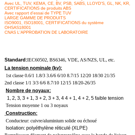
Avec UL, TUV, KEMA, CE, BV, PSB, SABS, LLOYD'S, GL, NK, KR,
CERTIFICATIONS de produits ABS
Avec rapport d'essai de TYPE TUV
LARGE GAMME DE PRODUITS
ISO9001, ISO18001, CERTIFICATIONS du système
OHSAS18001
CNAS L'APPROBATION DE LABORATOIRE
Standard:
IEC60502, BS6346, VDE, AS/NZS, UL, etc.
La tension nominale (kv):
1st classe 0.6/1 1.8/3 3.6/6 6/10 8.7/15 12/20 18/30 21/35
2nd classe 1/1 3/3 6/6 8.7/10 12/15 18/20-26/35
Nombre de noyaux:
1, 2, 3, 3 + 1, 3 + 2, 3 + 3, 4 4 + 1, 4 + 2, 5 faible tension
Tension moyenne 1 ou 3 noyaux
Construction:
Conducteur: cuivre/aluminium solide ou échoué
Isolation: polyéthylène réticulé (XLPE)