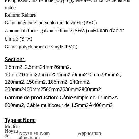
Remplisseur: filament de polypropylène avec la bande de liaison
rodée
Reliure: Reliure
Gaine intérieure: polychlorure de vinyle (PVC)
Amour: fil d'acier galvanisé blindé (SWA) ou
Ruban d'acier
blindé (STA)
Gaine: polychlorure de vinyle (PVC)
Section:
1.5mm
2
, 2.5mm
2
4mm
2
6mm
2
,
10mm
2
16mm
2
25mm
2
35mm
2
50mm
2
70mm
2
95mm
2
,
120mm
2
, 150mm
2
, 185mm
2
, 240mm
2
,
300mm
2
400mm
2
500mm
2
630mm
2
800mm
2
Gamme de production
: Câble simple de 1.5mm
2
À
800mm
2
, Câble multicœur de 1.5mm
2
À 400mm
2
Type et Nom:
Modèle
Noyau
Noyau en
Nom
Application
de
aluminium