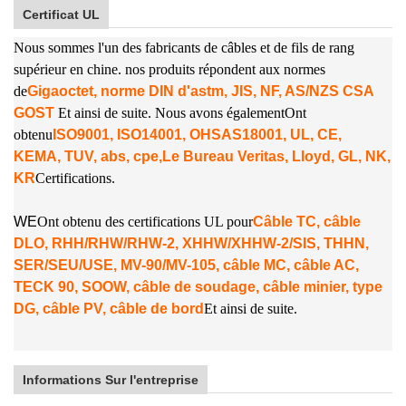
Certificat UL
Nous sommes l'un des fabricants de câbles et de fils de rang
supérieur en chine. nos produits répondent aux normes
de
Gigaoctet, norme DIN d'astm, JIS, NF, AS/NZS CSA
GOST
Et ainsi de suite. Nous avons également
Ont
obtenu
ISO9001, ISO14001, OHSAS18001, UL, CE,
KEMA, TUV, abs, cpe,
Le Bureau Veritas, Lloyd, GL, NK,
KR
Certifications.
W
E
Ont obtenu des certifications UL pour
Câble TC, câble
DLO, RHH/RHW/RHW-2, XHHW/XHHW-2/SIS, THHN,
SER/SEU/USE, MV-90/MV-105, câble MC, câble AC,
TECK 90, SOOW, câble de soudage, câble minier, type
DG, câble PV, câble de bord
Et ainsi de suite.
Informations Sur l'entreprise