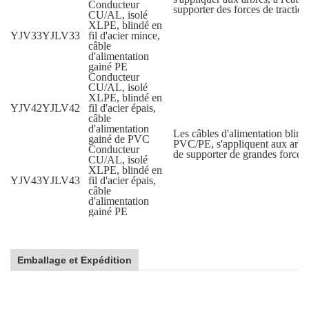
Conducteur
supporter des forces de tractio
CU/AL, isolé
XLPE, blindé en
YJV33
YJLV33
fil d'acier mince,
câble
d'alimentation
gainé PE
Conducteur
CU/AL, isolé
XLPE, blindé en
YJV42
YJLV42
fil d'acier épais,
câble
d'alimentation
Les câbles d'alimentation blindé
gainé de PVC
PVC/PE, s'appliquent aux arbres
Conducteur
de supporter de grandes forces 
CU/AL, isolé
XLPE, blindé en
YJV43
YJLV43
fil d'acier épais,
câble
d'alimentation
gainé PE
Emballage et Expédition