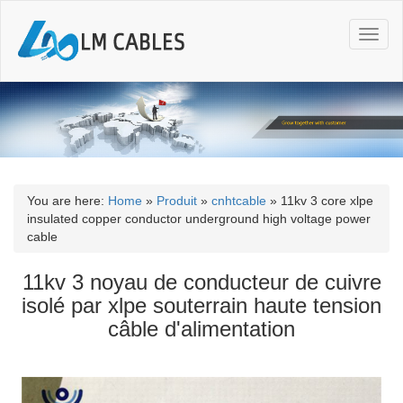
T
o
g
g
l
e
n
a
v
i
You are here:
Home
»
Produit
»
cnhtcable
»
11kv 3 core xlpe
g
insulated copper conductor underground high voltage power
a
cable
t
i
11kv 3 noyau de conducteur de cuivre
o
isolé par xlpe souterrain haute tension
n
câble d'alimentation