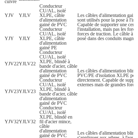
cuivre
Conducteur
CU/AL, isolé
YJV
YJLV
XLPE, câble
Les câbles d'alimentation gai
d'alimentation
sont utilisés pour la pose à l'inté
gainé de PVC
Capable de supporter une certa
Conducteur
l'installation, mais pas les forc
CU/AL, isolé
forces de traction. Le câble à 
YJY
YJLY
XLPE, câble
posé dans des conduits magnét
d'alimentation
gainé PE
Conducteur
CU/AL, isolé
XLPE, blindé à
YJV22
YJLV22
bande d'acier, câble
d'alimentation
Les câbles d'alimentation blind
gainé de PVC
PVC/PE d'isolation XLPE peuve
Conducteur
directement. Capable de suppor
CU/AL, isolé
externes mais de grandes forces
XLPE, blindé à
YJV23
YJLV23
bande d'acier, câble
d'alimentation
gainé de PVC
Conducteur
CU/AL, isolé
XLPE, blindé en
YJV32
YJLV32
fil d'acier mince,
câble
d'alimentation
Les câbles d'alimentation blin
gainé de PVC
s'appliquer aux arbres, à l'eau 