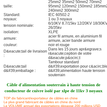
25mm2 35mm2 50mm2 70mm2
taille:
95mm2 120mm2 150mm2 185mm
240mm2 300mm2
Standard:
IEC 60502-2
noyaux:
1 ou 3 noyaux
6/10KV 8.7/15kv 12/20KV 18/30K
tension nominale:
26/35kv
isolation:
XLPE
acier fil armure, en aluminium fil
armure:
armure, acier bande armure
couleur:
noir et rouge
Dans les 15 jours apr&egrave;s
D&eacute;tail de livraison
r&eacute;ception de votre
:
d&eacute;p&ocirc;t
Tambour standard
D&eacute;tail
d&#39;exportation pour c&acirc;bl
d&#39;emballage :
d&#39;alimentation haute tension
souterrain
Câble d'alimentation souterrain à haute tension de
conducteur de cuivre isolé par xlpe de 11kv 3 noyaux
TOP dix fabricant/exportateur de câbles en chine
Le plus grand fabricant de câbles en chine du nord
Le VOLUME annuel des exportations dépasse 200 millions USD