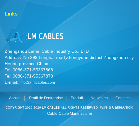
Links
Zhengzhou Lemei Cable Industry Co., LTD
Address: No.299,Longhai road,Zhongyuan district,Zhengzhou city
Henan province China
Tel: 0086-371-55367868
Tel: 0086-371-55367870
E-mail:
info2@lmcables.com
Accueil
Profil de l’entreprise
Produit
Nouvelles
Contacts
Wire & Cable
Arnold
COPYRIGHT 2016-2026
LM CABLES
ALL RIGHTS RESERVED.
Cable
Cable Manufacturer