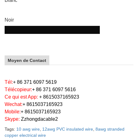
Blanc
Noir
Moyen de Contact
Tél:
+ 86 371 6097 5619
Télécopieur:
+ 86 371 6097 5616
Ce qui est App
:
+ 86
15037165923
Wechat
:
+ 86
15037165923
Mobile:
+ 86
15037165923
Skype:
Zzhongdacable2
Tags:
10 awg wire
,
12awg PVC insulated wire
,
8awg stranded
copper electrical wire