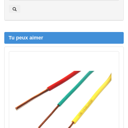
e
r
c
h
e
r
Tu peux aimer