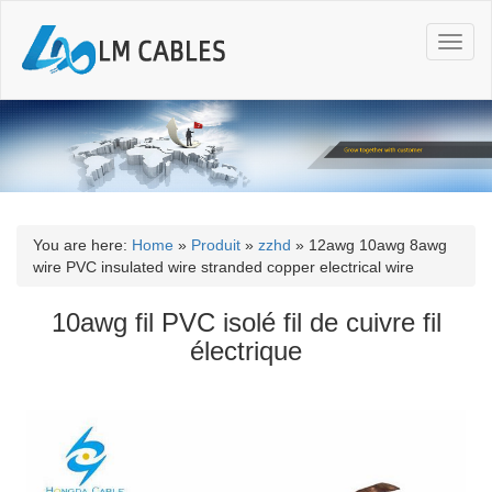
T
o
g
g
l
e
n
a
v
i
You are here:
Home
»
Produit
»
zzhd
»
12awg 10awg 8awg
g
wire PVC insulated wire stranded copper electrical wire
a
t
10awg fil PVC isolé fil de cuivre fil
i
électrique
o
n