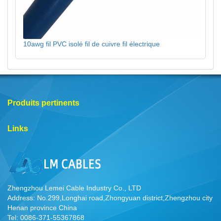
10awg fil PVC isolé fil de cuivre fil électrique
Produits pertinents
Links
Zhengzhou Lemei Cable Industry Co., LTD
Address: No.299,Longhai road,Zhongyuan district,Zhengzhou city
Henan province China
Tel: 0086-371-55367868