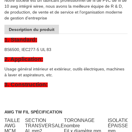
Notre société est un fabricant professionnel de fil de PVC de fil de
10 awg intégré wiree, nous avons la meilleure équipe de R & D,
de production, de vente et de service et l'organisation moderne
de gestion d'entreprise
Description du produit
1. Standard:
BS6500, IEC277-5 UL 83
2. Application:
Usage général intérieur et extérieur, outils électriques, machines
à laver et aspirateurs, etc.
3. Construction:
AWG TW FIL SPÉCIFICATION
TAILLE
SECTION
TORONNAGE
ISOLATIO
AWG
TRANSVERSALE
nombre
ÉPAISSE
MCM
AL mm2
Fil x diamètre mm
mm