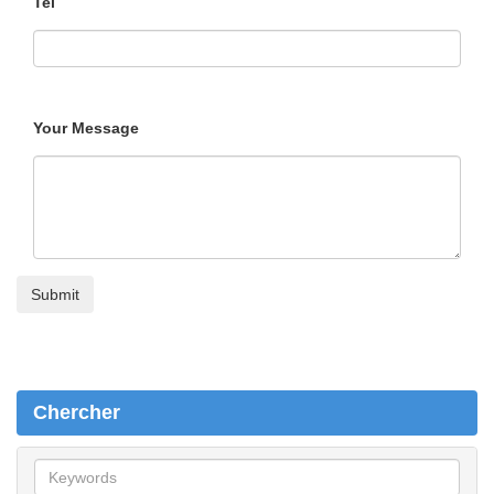
Tel
Your Message
Chercher
C
h