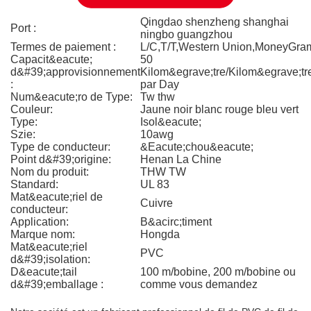
Qingdao shenzheng shanghai
Port :
ningbo guangzhou
Termes de paiement :
L/C,T/T,Western Union,MoneyGra
Capacit&eacute;
50
d&#39;approvisionnement
Kilom&egrave;tre/Kilom&egrave;tr
:
par Day
Num&eacute;ro de Type:
Tw thw
Couleur:
Jaune noir blanc rouge bleu vert
Type:
Isol&eacute;
Szie:
10awg
Type de conducteur:
&Eacute;chou&eacute;
Point d&#39;origine:
Henan La Chine
Nom du produit:
THW TW
Standard:
UL 83
Mat&eacute;riel de
Cuivre
conducteur:
Application:
B&acirc;timent
Marque nom:
Hongda
Mat&eacute;riel
PVC
d&#39;isolation:
D&eacute;tail
100 m/bobine, 200 m/bobine ou
d&#39;emballage :
comme vous demandez