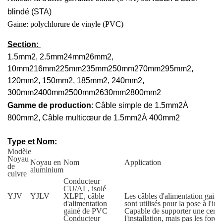
blindé (STA)
Gaine: polychlorure de vinyle (PVC)
Section:
1.5mm
2
, 2.5mm
2
4mm
2
6mm
2
,
10mm
2
16mm
2
25mm
2
35mm
2
50mm
2
70mm
2
95mm
2
,
120mm
2
, 150mm
2
, 185mm
2
, 240mm
2
,
300mm
2
400mm
2
500mm
2
630mm
2
800mm
2
Gamme de production
: Câble simple de 1.5mm
2
À
800mm
2
, Câble multicœur de 1.5mm
2
À 400mm
2
Type et Nom:
Modèle
Noyau
Noyau en
Nom
Application
de
aluminium
cuivre
Conducteur
CU/AL, isolé
YJV
YJLV
XLPE, câble
Les câbles d'alimentation gai
d'alimentation
sont utilisés pour la pose à l'inté
gainé de PVC
Capable de supporter une certa
Conducteur
l'installation, mais pas les forc