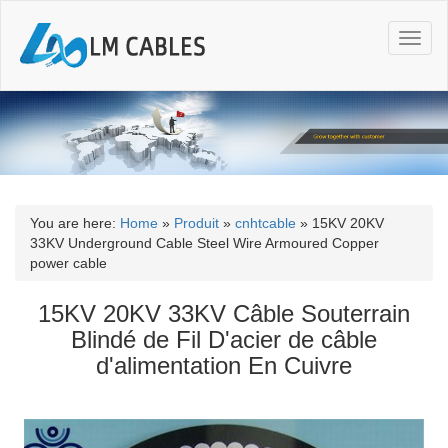
T
o
g
g
l
e
n
a
v
i
You are here:
Home
»
Produit
»
cnhtcable
»
15KV 20KV
g
33KV Underground Cable Steel Wire Armoured Copper
a
power cable
t
i
15KV 20KV 33KV Câble Souterrain
o
Blindé de Fil D'acier de câble
n
d'alimentation En Cuivre