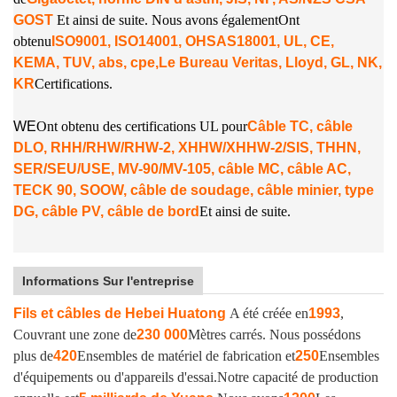
GOST
Et ainsi de suite. Nous avons également
Ont
obtenu
ISO9001, ISO14001, OHSAS18001, UL, CE,
KEMA, TUV, abs, cpe,
Le Bureau Veritas, Lloyd, GL, NK,
KR
Certifications.
W
E
Ont obtenu des certifications UL pour
Câble TC, câble
DLO, RHH/RHW/RHW-2, XHHW/XHHW-2/SIS, THHN,
SER/SEU/USE, MV-90/MV-105, câble MC, câble AC,
TECK 90, SOOW, câble de soudage, câble minier, type
DG, câble PV, câble de bord
Et ainsi de suite.
Informations Sur l'entreprise
Fils et câbles de Hebei Huatong
A été créée en
1993
,
Couvrant une zone de
230 000
Mètres carrés. Nous possédons
plus de
420
Ensembles de matériel de fabrication et
250
Ensembles
d'équipements ou d'appareils d'essai.
Notre capacité de production