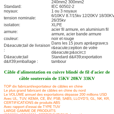
240mm2 300mm2
Standard:
IEC 60502-2
noyaux:
1 ou 3 noyaux
6/10KV 8.7/15kv 12/20KV 18/30K
tension nominale:
26/35kv
isolation:
XLPE
acier fil armure, en aluminium fil
armure:
armure, acier bande armure
couleur:
noir et rouge
Dans les 15 jours apr&egrave;s
D&eacute;tail de livraison
r&eacute;ception de votre
:
d&eacute;p&ocirc;t
D&eacute;tail
Standard d&#39;exportation
d&#39;emballage :
tambour
Câble d'alimentation en cuivre blindé de fil d'acier de
câble souterrain de 15KV 20KV 33KV
TOP dix fabricant/exportateur de câbles en chine
Le plus grand fabricant de câbles en chine du nord
Le VOLUME annuel des exportations dépasse 200 millions USD
Avec UL, TUV, KEMA, CE, BV, PSB, SABS, LLOYD'S, GL, NK, KR,
CERTIFICATIONS de produits ABS
Avec rapport d'essai de TYPE TUV
LARGE GAMME DE PRODUITS