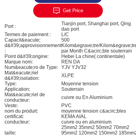
Tianjin port, Shanghai port, Qing
Port :
dao port
Termes de paiement :
L/C
Capacit&eacute;
500
d&#39;approvisionnement
Kilom&egrave;tre/Kilom&egrave;tr
:
par Month C&acirc;ble souterrain
Point d&#39;origine:
Hebei La chine( continentale)
Marque nom:
REN DA
Num&eacute;ro de Type:
YJV YJV32
Mat&eacute;riel
XLPE
d&#39;isolation:
Type:
Moyenne tension
Application:
Souterrain
Mat&eacute;riel de
cuivre ou En Aluminium
conducteur:
Veste:
PVC
nom du produit:
moyenne tension c&acirc;bles
certificat:
KEMA AIAL
conducteur:
cuivre ou en aluminium
25mm2 35mm2 50mm2 70mm2
taille:
95mm2 120mm2 150mm2 185mm