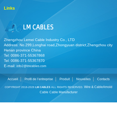
Links
Zhengzhou Lemei Cable Industry Co., LTD
Address: No.299,Longhai road,Zhongyuan district,Zhengzhou city
Henan province China
Tel: 0086-371-55367868
Tel: 0086-371-55367870
E-mail:
info2@lmcables.com
Accueil
Profil de l’entreprise
Produit
Nouvelles
Contacts
Wire & Cable
Arnold
COPYRIGHT 2016-2026
LM CABLES
ALL RIGHTS RESERVED.
Cable
Cable Manufacturer