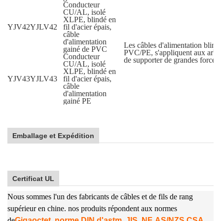
Conducteur
CU/AL, isolé
XLPE, blindé en
YJV42
YJLV42
fil d'acier épais,
câble
d'alimentation
Les câbles d'alimentation blindé
gainé de PVC
PVC/PE, s'appliquent aux arbres
Conducteur
de supporter de grandes forces 
CU/AL, isolé
XLPE, blindé en
YJV43
YJLV43
fil d'acier épais,
câble
d'alimentation
gainé PE
Emballage et Expédition
Certificat UL
Nous sommes l'un des fabricants de câbles et de fils de rang
supérieur en chine. nos produits répondent aux normes
de
Gigaoctet, norme DIN d'astm, JIS, NF, AS/NZS CSA