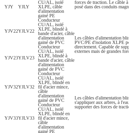
CU/AL, isolé
forces de traction. Le câble à 
YJY
YJLY
XLPE, câble
posé dans des conduits magnét
d'alimentation
gainé PE
Conducteur
CU/AL, isolé
XLPE, blindé à
YJV22
YJLV22
bande d'acier, câble
d'alimentation
Les câbles d'alimentation blind
gainé de PVC
PVC/PE d'isolation XLPE peuve
Conducteur
directement. Capable de suppor
CU/AL, isolé
externes mais de grandes forces
XLPE, blindé à
YJV23
YJLV23
bande d'acier, câble
d'alimentation
gainé de PVC
Conducteur
CU/AL, isolé
XLPE, blindé en
YJV32
YJLV32
fil d'acier mince,
câble
d'alimentation
Les câbles d'alimentation blin
gainé de PVC
s'appliquer aux arbres, à l'eau 
Conducteur
supporter des forces de tractio
CU/AL, isolé
XLPE, blindé en
YJV33
YJLV33
fil d'acier mince,
câble
d'alimentation
gainé PE