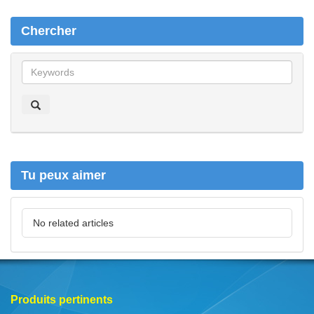
Chercher
C
h
e
r
c
h
e
r
Tu peux aimer
No related articles
Produits pertinents