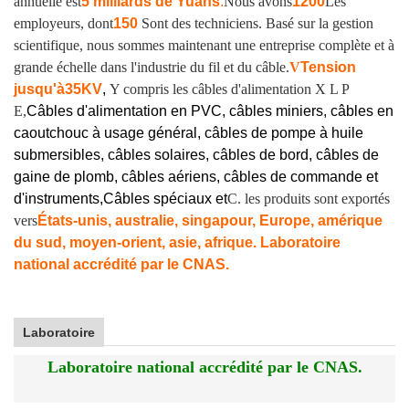
annuelle est
5 milliards de Yuans
.
Nous avons
1200
Les
employeurs, dont
150
Sont des techniciens. Basé sur la gestion
scientifique, nous sommes maintenant une entreprise complète et à
grande échelle dans l'industrie du fil et du câble.
V
Tension
jusqu'à
35KV
,
Y compris les câbles d'alimentation X L P
E,
Câbles d'alimentation en PVC, câbles miniers, câbles en
caoutchouc à usage général, câbles de pompe à huile
submersibles, câbles solaires, câbles de bord, câbles de
gaine de plomb, câbles aériens, câbles de commande et
d'instruments,
Câbles spéciaux et
C. les produits sont exportés
vers
États-unis, australie, singapour, Europe, amérique
du sud, moyen-orient, asie, afrique. Laboratoire
national accrédité par le CNAS.
Laboratoire
Laboratoire national accrédité par le CNAS.