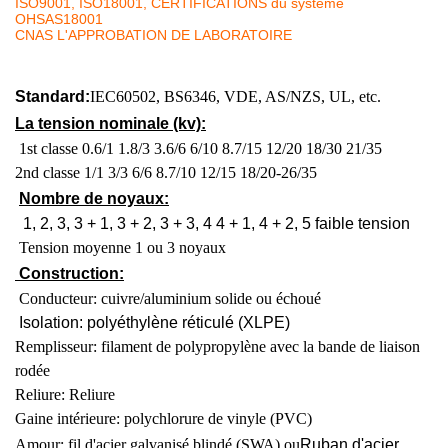
ISO9001, ISO18001, CERTIFICATIONS du système
OHSAS18001
CNAS L'APPROBATION DE LABORATOIRE
Standard:
IEC60502, BS6346, VDE, AS/NZS, UL, etc.
La tension nominale (kv):
1st classe 0.6/1 1.8/3 3.6/6 6/10 8.7/15 12/20 18/30 21/35
2nd classe 1/1 3/3 6/6 8.7/10 12/15 18/20-26/35
Nombre de noyaux:
1, 2, 3, 3 + 1, 3 + 2, 3 + 3, 4 4 + 1, 4 + 2, 5 faible tension
Tension moyenne 1 ou 3 noyaux
Construction:
Conducteur: cuivre/aluminium solide ou échoué
Isolation: polyéthylène réticulé (XLPE)
Remplisseur: filament de polypropylène avec la bande de liaison
rodée
Reliure: Reliure
Gaine intérieure: polychlorure de vinyle (PVC)
Amour: fil d'acier galvanisé blindé (SWA) ou
Ruban d'acier