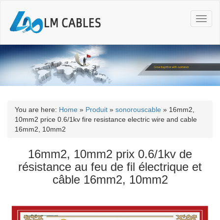
T
o
g
g
l
e
n
a
v
i
You are here:
Home
»
Produit
»
sonorouscable
»
16mm2,
g
10mm2 price 0.6/1kv fire resistance electric wire and cable
a
16mm2, 10mm2
t
i
16mm2, 10mm2 prix 0.6/1kv de
o
résistance au feu de fil électrique et
n
câble 16mm2, 10mm2