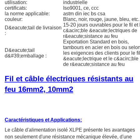
utilisation:
industrielle
certificats:
Iso9001, ce, ccc
la norme applicable:
astm din iec bs csa
couleur:
Blanc, noir, rouge, jaune, bleu, etc.
15-20 jours ouvrables pour le fil et 
D&eacute;tail de livraison
c&acirc;ble &eacute;lectriques de
:
r&eacute;sistance au feu
Exportation Standard en bois,
tambours en acier en bois ou selo
D&eacute;tail
les exigences des clients pour le fi
d&#39;emballage :
&eacute;lectrique et le c&acirc;ble
de r&eacute;sistance au feu
Fil et câble électriques résistants au
feu 16mm2, 10mm2
Caractéristiques et Applications:
Le câble d'alimentation isolé XLPE présente les avantages
non seulement d'une résistance mécanique élevée, d'une