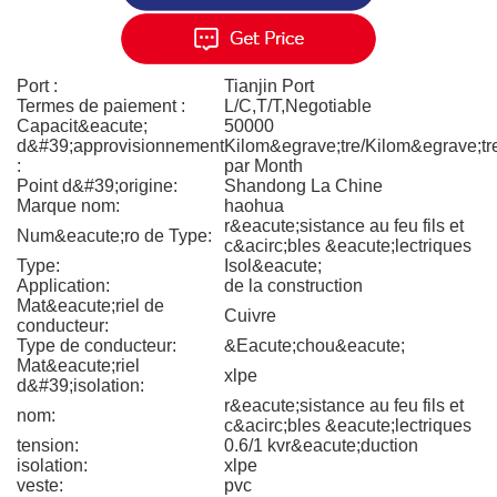
Port :
Tianjin Port
Termes de paiement :
L/C,T/T,Negotiable
Capacit&eacute;
50000
d&#39;approvisionnement
Kilom&egrave;tre/Kilom&egrave;tr
:
par Month
Point d&#39;origine:
Shandong La Chine
Marque nom:
haohua
r&eacute;sistance au feu fils et
Num&eacute;ro de Type:
c&acirc;bles &eacute;lectriques
Type:
Isol&eacute;
Application:
de la construction
Mat&eacute;riel de
Cuivre
conducteur:
Type de conducteur:
&Eacute;chou&eacute;
Mat&eacute;riel
xlpe
d&#39;isolation:
r&eacute;sistance au feu fils et
nom:
c&acirc;bles &eacute;lectriques
tension:
0.6/1 kvr&eacute;duction
isolation:
xlpe
veste:
pvc