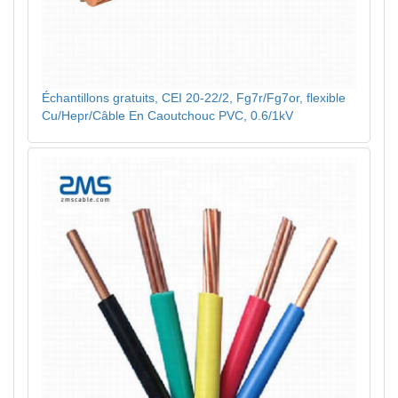
Échantillons gratuits, CEI 20-22/2, Fg7r/Fg7or, flexible
Cu/Hepr/Câble En Caoutchouc PVC, 0.6/1kV