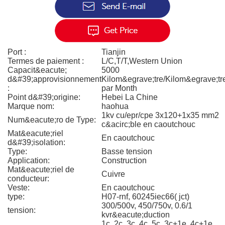
Port :
Tianjin
Termes de paiement :
L/C,T/T,Western Union
Capacit&eacute;
5000
d&#39;approvisionnement
Kilom&egrave;tre/Kilom&egrave;tr
:
par Month
Point d&#39;origine:
Hebei La Chine
Marque nom:
haohua
1kv cu/epr/cpe 3x120+1x35 mm2
Num&eacute;ro de Type:
c&acirc;ble en caoutchouc
Mat&eacute;riel
En caoutchouc
d&#39;isolation:
Type:
Basse tension
Application:
Construction
Mat&eacute;riel de
Cuivre
conducteur:
Veste:
En caoutchouc
type:
H07-rnf, 60245iec66( jct)
300/500v, 450/750v, 0.6/1
tension:
kvr&eacute;duction
1c, 2c, 3c, 4c, 5c, 3c+1e, 4c+1e,