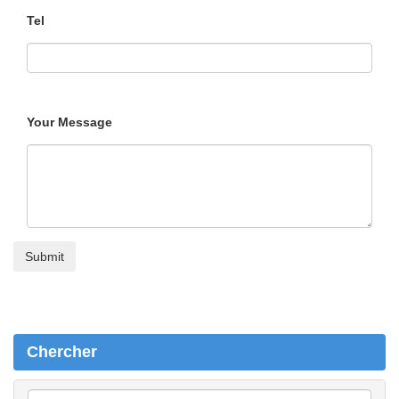
Tel
Your Message
Chercher
C