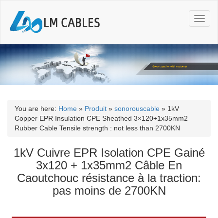
T
o
g
g
l
e
n
a
v
i
You are here:
Home
»
Produit
»
sonorouscable
»
1kV
g
Copper EPR Insulation CPE Sheathed 3×120+1x35mm2
a
Rubber Cable Tensile strength : not less than 2700KN
t
i
1kV Cuivre EPR Isolation CPE Gainé
o
3x120 + 1x35mm2 Câble En
n
Caoutchouc résistance à la traction:
pas moins de 2700KN