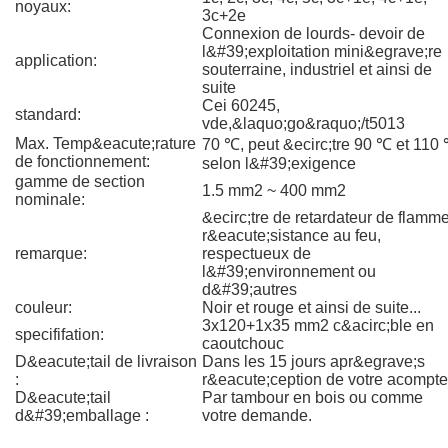
noyaux:
3c+2e
Connexion de lourds- devoir de
l&#39;exploitation mini&egrave;re
application:
souterraine, industriel et ainsi de
suite
Cei 60245,
standard:
vde,&laquo;go&raquo;/t5013
Max. Temp&eacute;rature
70 ℃, peut &ecirc;tre 90 ℃ et 110
de fonctionnement:
selon l&#39;exigence
gamme de section
1.5 mm2 ~ 400 mm2
nominale:
&ecirc;tre de retardateur de flamme
r&eacute;sistance au feu,
remarque:
respectueux de
l&#39;environnement ou
d&#39;autres
couleur:
Noir et rouge et ainsi de suite...
3x120+1x35 mm2 c&acirc;ble en
specififation:
caoutchouc
D&eacute;tail de livraison
Dans les 15 jours apr&egrave;s
:
r&eacute;ception de votre acompte
D&eacute;tail
Par tambour en bois ou comme
d&#39;emballage :
votre demande.