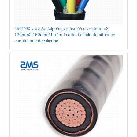
450/700 v pvc/pe/xlpe/cuivre/isolé/cuivre 50mm2
120mm2 150mm2 ho7rn f cat5e flexible de câble en
caoutchouc de silicone