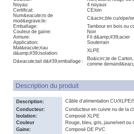
Noyau:
4 noyaux
Certificat:
CE/oin
Num&eacute;ro de
C&acirc;ble cu/xlpe/s
mod&egrave;le:
Emballage:
Tambour en bois ou c
Couleur de gaine:
Noir
Armure:
Fil d&amp;#39;acier
Application:
Souterrain
Mat&eacute;riau
XLPE
d&amp;#39;isolation:
Bo&icirc;te de Carton, 
D&eacute;tail d&#39;emballage :
comme demand&eacu
Description du produit
Câble d'alimentation CU/XLP
Description:
Conducteur:
Conducteur en cuivre nu de la cl
Isolation:
Composé XLPE
Couleur
Rouge, bleu, gris, jaune/vert 
d'isolation:
Gaine:
Composé DE PVC