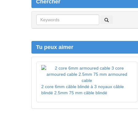
Chercher
C
h
e
r
c
Tu peux aimer
h
e
r
2 core 6mm câble blindé à 3 noyaux câble
blindé 2.5mm 75 mm câble blindé