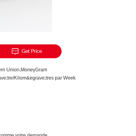
tern Union,MoneyGram
e;tre/Kilom&egrave;tres par Week
u comme votre demande