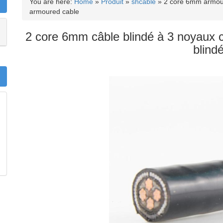
You are here:
Home
»
Produit
»
shcable
»
2 core 6mm armou
armoured cable
2 core 6mm câble blindé à 3 noyaux 
blind