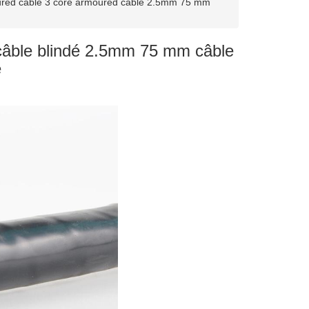
red cable 3 core armoured cable 2.5mm 75 mm
câble blindé 2.5mm 75 mm câble
é