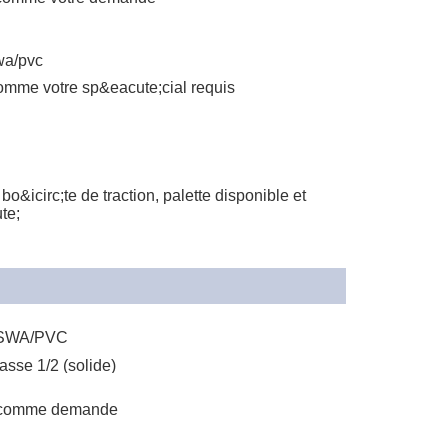
wa/pvc
omme votre sp&eacute;cial requis
bo&icirc;te de traction, palette disponible et
te;
E/SWA/PVC
asse 1/2 (solide)
ou comme demande