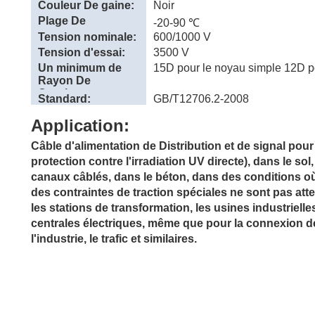
Couleur De gaine:
Noir
Plage De
-20-90 ℃
température:
Tension nominale:
600/1000 V
Tension d'essai:
3500 V
Un minimum de
15D pour le noyau simple 12D p
Rayon De
Courbure
Standard:
GB/T12706.2-2008
Application:
Câble d'alimentation de Distribution et de signal pour
protection contre l'irradiation UV directe), dans le sol
canaux câblés, dans le béton, dans des conditions o
des contraintes de traction spéciales ne sont pas atte
les stations de transformation, les usines industriell
centrales électriques, même que pour la connexion de
l'industrie, le trafic et similaires.