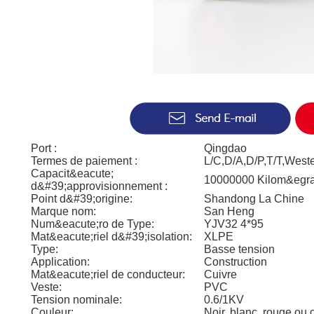
Port :
Qingdao
Termes de paiement :
L/C,D/A,D/P,T/T,Wes
Capacit&eacute;
10000000 Kilom&egrav
d&#39;approvisionnement :
Point d&#39;origine:
Shandong La Chine
Marque nom:
San Heng
Num&eacute;ro de Type:
YJV32 4*95
Mat&eacute;riel d&#39;isolation:
XLPE
Type:
Basse tension
Application:
Construction
Mat&eacute;riel de conducteur:
Cuivre
Veste:
PVC
Tension nominale:
0.6/1KV
Couleur:
Noir, blanc, rouge o