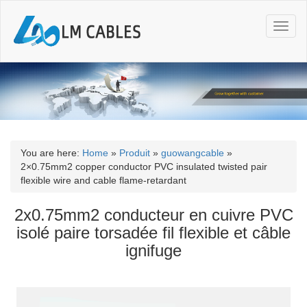
T
o
g
g
l
e
n
a
v
i
You are here:
Home
»
Produit
»
guowangcable
»
g
2×0.75mm2 copper conductor PVC insulated twisted pair
a
flexible wire and cable flame-retardant
t
i
2x0.75mm2 conducteur en cuivre PVC
o
isolé paire torsadée fil flexible et câble
n
ignifuge