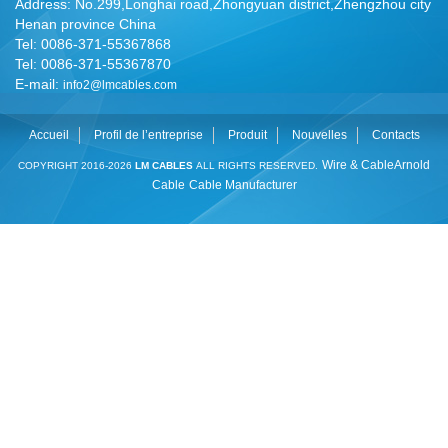
Address: No.299,Longhai road,Zhongyuan district,Zhengzhou city
Henan province China
Tel: 0086-371-55367868
Tel: 0086-371-55367870
E-mail:
info2@lmcables.com
Accueil
Profil de l’entreprise
Produit
Nouvelles
Contacts
Wire & Cable
Arnold
COPYRIGHT 2016-2026
LM CABLES
ALL RIGHTS RESERVED.
Cable
Cable Manufacturer