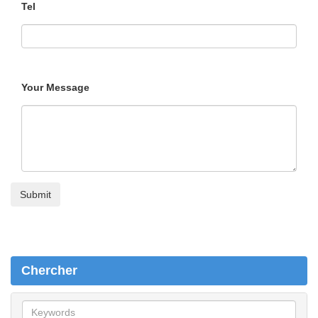
Tel
Your Message
Chercher
C