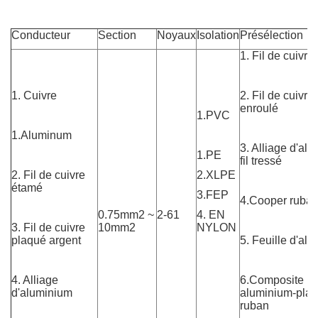
Conducteur
Section
Noyaux
Isolation
Présélection
1. Fil de cuivre
1. Cuivre
2. Fil de cuivre
enroulé
1.PVC
1.Aluminum
3. Alliage d'al
1.PE
fil tressé
2. Fil de cuivre
2.XLPE
étamé
3.FEP
4.Cooper ruba
0.75mm2 ~
2-61
4. EN
3. Fil de cuivre
10mm2
NYLON
plaqué argent
5. Feuille d'al
4. Alliage
6.Composite
d'aluminium
aluminium-plas
ruban