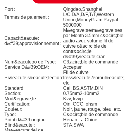
Port :
Qingdao,Shanghai
L/C,D/A,D/P,T/T,Western
Termes de paiement :
Union,MoneyGram,Paypal
5000000
M&egrave;tre/m&egrave;tres
par Month 3.5mm c&acirc;ble
Capacit&eacute;
audio avec volume fil de
d&#39;approvisionnement :
cuivre c&acirc;ble de
contr&ocirc;le
d&#39;&eacute;cran
Num&eacute;ro de Type:
C&acirc;ble de commande
Service D&#39;OEM:
Accepter
Fil de cuivre
Pr&eacute;s&eacute;lection:
tress&eacute;/enroul&eacute;,
etc.
Standard:
Cei, BS,ASTM,DIN
Section:
0.75mm2-10mm2
Mod&egrave;le:
Kvv, kvvp
Certification:
Oin, CCC, ohsm
Couleur:
Noir, jaune, rouge, bleu, etc.
Type:
C&acirc;ble de commande
Point d&#39;origine:
Henan La Chine
Blind&eacute;:
STA,SWA
Mat&eacute;riel de