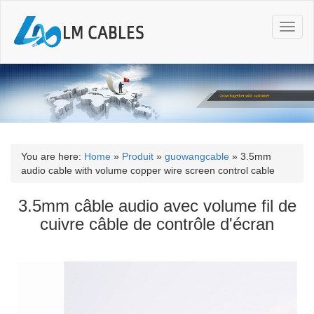
T
o
g
g
l
e
n
a
v
i
You are here:
Home
»
Produit
»
guowangcable
»
3.5mm
g
audio cable with volume copper wire screen control cable
a
t
3.5mm câble audio avec volume fil de
i
cuivre câble de contrôle d'écran
o
n