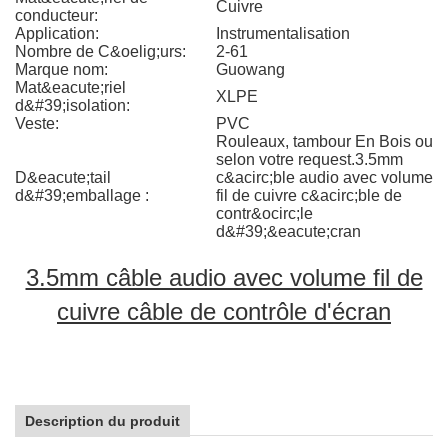
Cuivre
conducteur:
Application:
Instrumentalisation
Nombre de C&oelig;urs:
2-61
Marque nom:
Guowang
Mat&eacute;riel
XLPE
d&#39;isolation:
Veste:
PVC
Rouleaux, tambour En Bois ou
selon votre request.3.5mm
D&eacute;tail
c&acirc;ble audio avec volume
d&#39;emballage :
fil de cuivre c&acirc;ble de
contr&ocirc;le
d&#39;&eacute;cran
3.5mm câble audio avec volume fil de
cuivre câble de contrôle d'écran
Description du produit