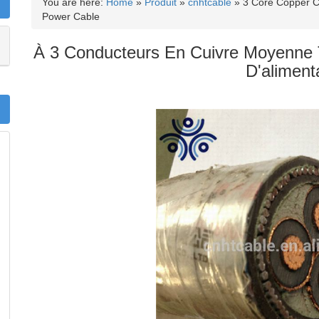
You are here:
Home
»
Produit
»
cnhtcable
»
3 Core Copper C
Power Cable
À 3 Conducteurs En Cuivre Moyenne T
D'aliment