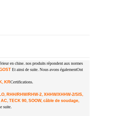
périeur en chine. nos produits répondent aux normes
A GOST
Et ainsi de suite. Nous avons également
Ont
NK, KR
Certifications.
 DLO, RHH/RHW/RHW-2, XHHW/XHHW-2/SIS,
 AC, TECK 90, SOOW, câble de soudage,
e suite.