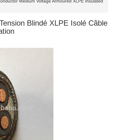
onductor Medium Voltage Armoured XLPE Insulated
ension Blindé XLPE Isolé Câble
ation