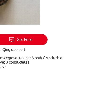
t, Qing dao port
om&egrave;tres par Month C&acirc;ble
ve; 3 conducteurs
ale)