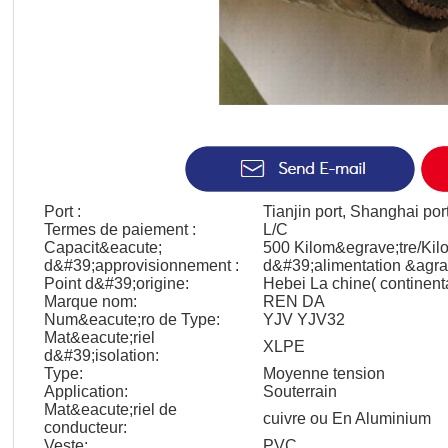
Port :
Tianjin port, Shanghai por
Termes de paiement :
L/C
Capacit&eacute;
500 Kilom&egrave;tre/Kil
d&#39;approvisionnement :
d&#39;alimentation &agra
Point d&#39;origine:
Hebei La chine( continent
Marque nom:
REN DA
Num&eacute;ro de Type:
YJV YJV32
Mat&eacute;riel
XLPE
d&#39;isolation:
Type:
Moyenne tension
Application:
Souterrain
Mat&eacute;riel de
cuivre ou En Aluminium
conducteur:
Veste:
PVC