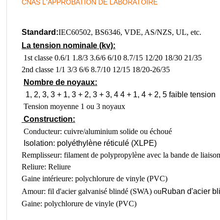
CNAS L'APPROBATION DE LABORATOIRE
Standard:
IEC60502, BS6346, VDE, AS/NZS, UL, etc.
La tension nominale (kv):
1st classe 0.6/1 1.8/3 3.6/6 6/10 8.7/15 12/20 18/30 21/35
2nd classe 1/1 3/3 6/6 8.7/10 12/15 18/20-26/35
Nombre de noyaux:
1, 2, 3, 3 + 1, 3 + 2, 3 + 3, 4 4 + 1, 4 + 2, 5 faible tension
Tension moyenne 1 ou 3 noyaux
Construction:
Conducteur: cuivre/aluminium solide ou échoué
Isolation: polyéthylène réticulé (XLPE)
Remplisseur: filament de polypropylène avec la bande de liaiso
Reliure: Reliure
Gaine intérieure: polychlorure de vinyle (PVC)
Amour: fil d'acier galvanisé blindé (SWA) ou
Ruban d'acier bl
Gaine: polychlorure de vinyle (PVC)