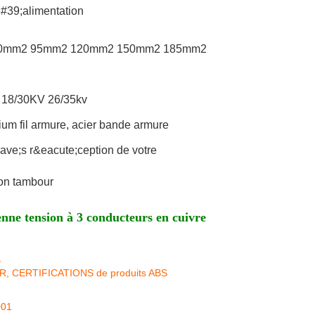
;#39;alimentation
0mm2 95mm2 120mm2 150mm2 185mm2
 18/30KV 26/35kv
nium fil armure, acier bande armure
ave;s r&eacute;ception de votre
on tambour
nne tension à 3 conducteurs en cuivre
D
KR, CERTIFICATIONS de produits ABS
001