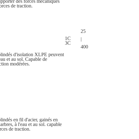
upporter des forces mécaniques
rces de traction.
25
1C
|
3C
400
blindés d'isolation XLPE peuvent
'eau et au sol. Capable de
action modérées.
indés en fil d'acier, gainés en
bres, à l'eau et au sol. capable
ces de traction.