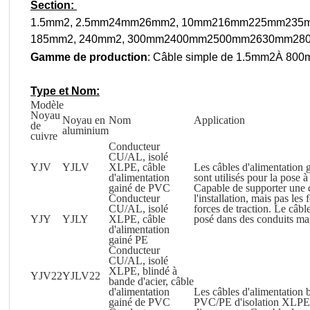
Section:
1.5mm
2
, 2.5mm
2
4mm
2
6mm
2
, 10mm
2
16mm
2
25mm
2
35
185mm
2
, 240mm
2
, 300mm
2
400mm
2
500mm
2
630mm
2
8
Gamme de production
: Câble simple de 1.5mm
2
À 800
Type et Nom:
Modèle
Noyau
Noyau en
Nom
Application
de
aluminium
cuivre
Conducteur
CU/AL, isolé
YJV
YJLV
XLPE, câble
Les câbles d'alimentation
d'alimentation
sont utilisés pour la pose à l
gainé de PVC
Capable de supporter une c
Conducteur
l'installation, mais pas les
CU/AL, isolé
forces de traction. Le câbl
YJY
YJLY
XLPE, câble
posé dans des conduits ma
d'alimentation
gainé PE
Conducteur
CU/AL, isolé
XLPE, blindé à
YJV22
YJLV22
bande d'acier, câble
d'alimentation
Les câbles d'alimentation 
gainé de PVC
PVC/PE d'isolation XLPE p