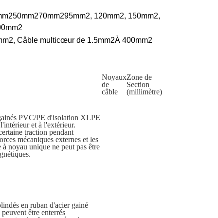
mm
2
50mm
2
70mm
2
95mm
2
, 120mm
2
, 150mm
2
,
00mm
2
mm
2
, Câble multicœur de 1.5mm
2
À 400mm
2
Noyaux
Zone de
de
Section
câble
(millimètre)
 gainés PVC/PE d'isolation XLPE
'intérieur et à l'extérieur.
ertaine traction pendant
 forces mécaniques externes et les
e à noyau unique ne peut pas être
gnétiques.
blindés en ruban d'acier gainé
euvent être enterrés