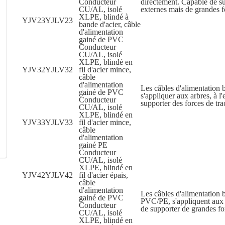
Conducteur
directement. Capable de s
CU/AL, isolé
externes mais de grandes fo
XLPE, blindé à
YJV23
YJLV23
bande d'acier, câble
d'alimentation
gainé de PVC
Conducteur
CU/AL, isolé
XLPE, blindé en
YJV32
YJLV32
fil d'acier mince,
câble
d'alimentation
Les câbles d'alimentation 
gainé de PVC
s'appliquer aux arbres, à l
Conducteur
supporter des forces de tr
CU/AL, isolé
XLPE, blindé en
YJV33
YJLV33
fil d'acier mince,
câble
d'alimentation
gainé PE
Conducteur
CU/AL, isolé
XLPE, blindé en
YJV42
YJLV42
fil d'acier épais,
câble
d'alimentation
Les câbles d'alimentation bl
gainé de PVC
PVC/PE, s'appliquent aux ar
Conducteur
de supporter de grandes for
CU/AL, isolé
XLPE, blindé en