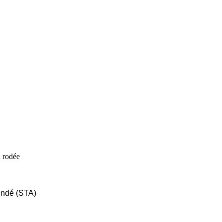
n rodée
indé (STA)