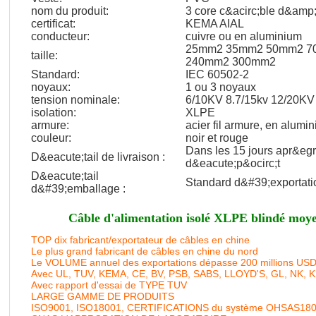
nom du produit:
3 core c&acirc;ble d&amp
certificat:
KEMA AIAL
conducteur:
cuivre ou en aluminium
25mm2 35mm2 50mm2 7
taille:
240mm2 300mm2
Standard:
IEC 60502-2
noyaux:
1 ou 3 noyaux
tension nominale:
6/10KV 8.7/15kv 12/20KV
isolation:
XLPE
armure:
acier fil armure, en alumi
couleur:
noir et rouge
Dans les 15 jours apr&egr
D&eacute;tail de livraison :
d&eacute;p&ocirc;t
D&eacute;tail
Standard d&#39;exportati
d&#39;emballage :
Câble d'alimentation isolé XLPE blindé moye
TOP dix fabricant/exportateur de câbles en chine
Le plus grand fabricant de câbles en chine du nord
Le VOLUME annuel des exportations dépasse 200 millions US
Avec UL, TUV, KEMA, CE, BV, PSB, SABS, LLOYD'S, GL, NK, 
Avec rapport d'essai de TYPE TUV
LARGE GAMME DE PRODUITS
ISO9001, ISO18001, CERTIFICATIONS du système OHSAS18