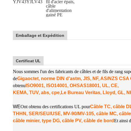
YJV43
YJLV43
fil d'acier épais,
câble
d'alimentation
gainé PE
Emballage et Expédition
Certificat UL
Nous sommes l'un des fabricants de câbles et de fils de rang su
de
Gigaoctet, norme DIN d'astm, JIS, NF, AS/NZS CS
obtenu
ISO9001, ISO14001, OHSAS18001, UL, CE,
KEMA, TUV, abs, cpe,
Le Bureau Veritas, Lloyd, GL, 
W
E
Ont obtenu des certifications UL pour
Câble TC, câble
THHN, SER/SEU/USE, MV-90/MV-105, câble MC, câble
câble minier, type DG, câble PV, câble de bord
Et ainsi d