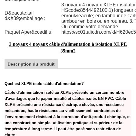
3 noyaux 4 noyaux XLPE insulatoi
HScode:8544492100 1) longueur 
D&eacute;tail
enroul&eacute; en tambour de cart
d&#39;emballage :
tambour en bois ou en rouleau. 3
Ou comme votre demande.
Paquet Aper&ccedil;u:
https://sc01.alicdn.com/kf/H620
3 noyaux 4 noyaux câble d'alimentation à isolation XLPE
35mm2
Description du produit
Quel est XLPE isolé câble d'alimentation?
Câble d'alimentation isolé au XLPE présente un certain nombre
d'avantages que le papier insulté et câbles isolés EN PVC. Câble
XLPE présente une résistance électrique élevée, une résistance
mécanique, haute résistance au vieillissement, contraintes de
l'environnement résistant à la corrosion d'anti-produit chimique, et
une construction simple, utilisation pratique et supérieur de la
température à long terme. Il peut être posé sans restriction de
chute.