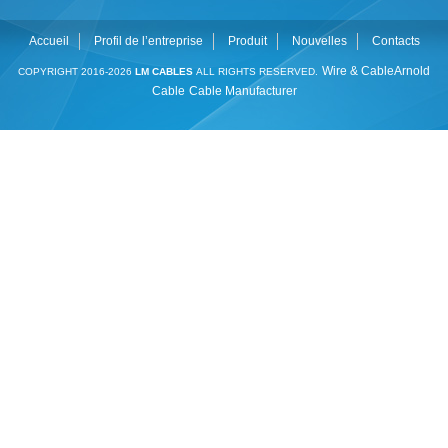
Accueil
Profil de l’entreprise
Produit
Nouvelles
Contacts
Wire & Cable
Arnold
COPYRIGHT 2016-2026
LM CABLES
ALL RIGHTS RESERVED.
Cable
Cable Manufacturer