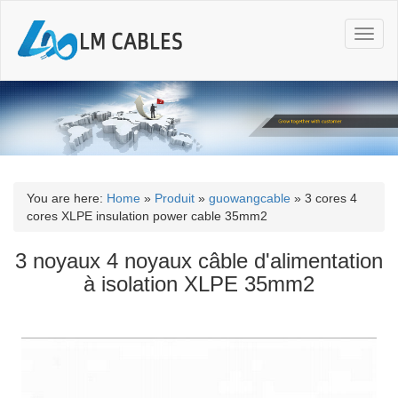
T
o
g
g
l
e
n
a
v
i
You are here:
Home
»
Produit
»
guowangcable
»
3 cores 4
g
cores XLPE insulation power cable 35mm2
a
t
3 noyaux 4 noyaux câble d'alimentation
i
à isolation XLPE 35mm2
o
n