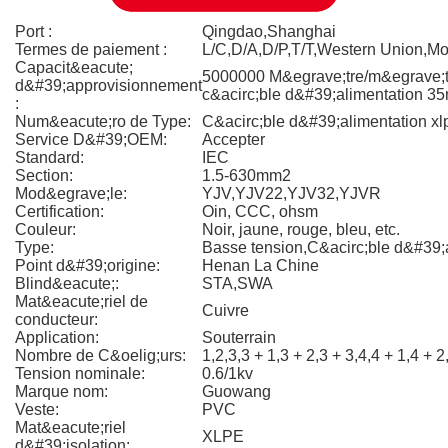
Port :
Qingdao,Shanghai
Termes de paiement :
L/C,D/A,D/P,T/T,Western Union,
Capacit&eacute;
5000000 M&egrave;tre/m&egrave;t
d&#39;approvisionnement
c&acirc;ble d&#39;alimentation 
:
Num&eacute;ro de Type:
C&acirc;ble d&#39;alimentation xl
Service D&#39;OEM:
Accepter
Standard:
IEC
Section:
1.5-630mm2
Mod&egrave;le:
YJV,YJV22,YJV32,YJVR
Certification:
Oin, CCC, ohsm
Couleur:
Noir, jaune, rouge, bleu, etc.
Type:
Basse tension,C&acirc;ble d&#39;
Point d&#39;origine:
Henan La Chine
Blind&eacute;:
STA,SWA
Mat&eacute;riel de
Cuivre
conducteur:
Application:
Souterrain
Nombre de C&oelig;urs:
1,2,3,3 + 1,3 + 2,3 + 3,4,4 + 1,4 + 2,
Tension nominale:
0.6/1kv
Marque nom:
Guowang
Veste:
PVC
Mat&eacute;riel
XLPE
d&#39;isolation: