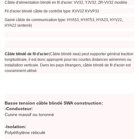
Câble d'alimentation blindé en fil d'acier: VV32, YJV32, ZR-VV32 modèle
Fil d'acier blindé câble de contrôle type: KVV32 KVVP32
Gainé câble de communication type: HYA53, HYAT53, HYA23, HYV22,
HYA22 (enterré)
Câble blindé de fil d'acier
(Câble blindé swa) peut supporter général traction
longitudinale, il est donc approprié pour les courtes distances aériennes ou
installation verticale. Dans les pays étrangers, câble blindé de fil d'acier est
couramment utilisé.
Basse tension câble blindé SWA construction:
-Conducteur:
Cuivre massif ou toronné
-Isolation:
Polyéthylène réticulé