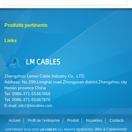
Produits pertinents
Links
Zhengzhou Lemei Cable Industry Co., LTD
Address: No.299,Longhai road,Zhongyuan district,Zhengzhou city
Henan province China
Tel: 0086-371-55367868
Tel: 0086-371-55367870
E-mail:
info2@lmcables.com
Accueil
Profil de l’entreprise
Produit
Nouvelles
Contacts
Wire & Cable
Arnold
COPYRIGHT 2016-2026
LM CABLES
ALL RIGHTS RESERVED.