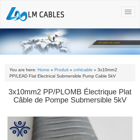
T
o
g
g
l
e
n
a
v
i
You are here:
Home
»
Produit
»
cnhtcable
»
3x10mm2
g
PP/LEAD Flat Electrical Submersible Pump Cable 5kV
a
t
3x10mm2 PP/PLOMB Électrique Plat
i
Câble de Pompe Submersible 5kV
o
n