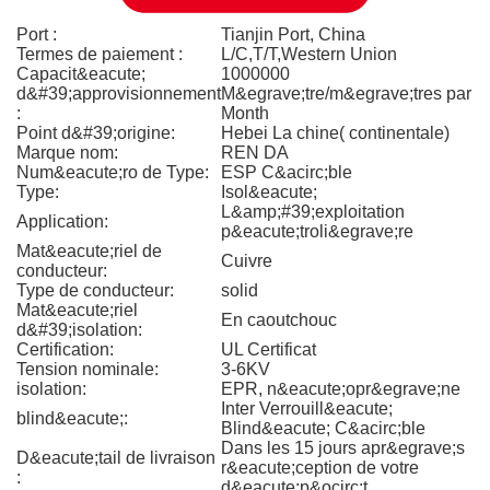
Port :
Tianjin Port, China
Termes de paiement :
L/C,T/T,Western Union
Capacit&eacute;
1000000
d&#39;approvisionnement
M&egrave;tre/m&egrave;tres par
:
Month
Point d&#39;origine:
Hebei La chine( continentale)
Marque nom:
REN DA
Num&eacute;ro de Type:
ESP C&acirc;ble
Type:
Isol&eacute;
L&amp;#39;exploitation
Application:
p&eacute;troli&egrave;re
Mat&eacute;riel de
Cuivre
conducteur:
Type de conducteur:
solid
Mat&eacute;riel
En caoutchouc
d&#39;isolation:
Certification:
UL Certificat
Tension nominale:
3-6KV
isolation:
EPR, n&eacute;opr&egrave;ne
Inter Verrouill&eacute;
blind&eacute;:
Blind&eacute; C&acirc;ble
Dans les 15 jours apr&egrave;s
D&eacute;tail de livraison
r&eacute;ception de votre
:
d&eacute;p&ocirc;t