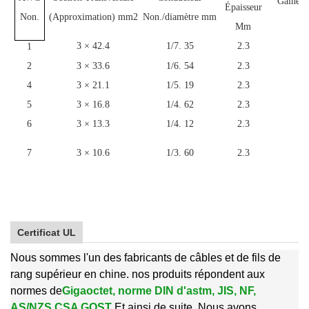
Gaine É
Épaisseur
m
Non.
(Approximation) mm2
Non./diamètre mm
Mm
3 × 42.4
1/7. 35
2.3
1
1
2
3 × 33.6
1/6. 54
2.3
1
4
3 × 21.1
1/5. 19
2.3
1
5
3 × 16.8
1/4. 62
2.3
1
6
3 × 13.3
1/4. 12
2.3
1
7
3 × 10.6
1/3. 60
2.3
1
Certificat UL
Nous sommes l'un des fabricants de câbles et de fils de
rang supérieur en chine. nos produits répondent aux
normes de
Gigaoctet, norme DIN d'astm, JIS, NF,
AS/NZS CSA GOST
Et ainsi de suite. Nous avons