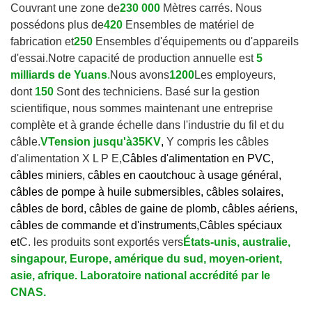
Couvrant une zone de
230 000
Mètres carrés. Nous
possédons plus de
420
Ensembles de matériel de
fabrication et
250
Ensembles d'équipements ou d'appareils
d'essai.
Notre capacité de production annuelle est
5
milliards de Yuans
.
Nous avons
1200
Les employeurs,
dont
150
Sont des techniciens. Basé sur la gestion
scientifique, nous sommes maintenant une entreprise
complète et à grande échelle dans l'industrie du fil et du
câble.
V
Tension jusqu'à
35KV
,
Y compris les câbles
d'alimentation X L P E,
Câbles d'alimentation en PVC,
câbles miniers, câbles en caoutchouc à usage général,
câbles de pompe à huile submersibles, câbles solaires,
câbles de bord, câbles de gaine de plomb, câbles aériens,
câbles de commande et d'instruments,
Câbles spéciaux
et
C. les produits sont exportés vers
États-unis, australie,
singapour, Europe, amérique du sud, moyen-orient,
asie, afrique. Laboratoire national accrédité par le
CNAS.