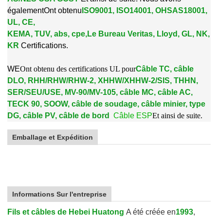
également
Ont obtenu
ISO9001, ISO14001, OHSAS18001,
UL, CE,
KEMA, TUV, abs, cpe,
Le Bureau Veritas, Lloyd, GL, NK,
KR
Certifications.
W
E
Ont obtenu des certifications UL pour
Câble TC, câble
DLO, RHH/RHW/RHW-2, XHHW/XHHW-2/SIS, THHN,
SER/SEU/USE, MV-90/MV-105, câble MC, câble AC,
TECK 90, SOOW, câble de soudage, câble minier, type
DG, câble PV, câble de bord
Câble ESP
Et ainsi de suite.
Emballage et Expédition
Informations Sur l'entreprise
Fils et câbles de Hebei Huatong
A été créée en
1993
,