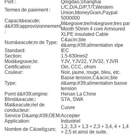
Port :
Qingdao,Shanghai
L/C,D/A,D/P,T/T,Western
Termes de paiement :
Union,MoneyGram,Paypal
5000000
Capacit&eacute;
M&egrave;tre/m&egrave;tres par
d&#39;approvisionnement
Month 50mm 4 core Armoured
:
XLPE insulated Cable
C&acirc;ble
Num&eacute;ro de Type:
d&amp;#39;alimentation xlpe
Standard:
IEC
Section:
1.5-630mm2
Mod&egrave;le:
YJV, YJV22, YJV32, YJVR
Certification:
Oin, CCC, ohsm
Couleur:
Noir, jaune, rouge, bleu, etc.
Basse tension,C&acirc;ble
Type:
d&amp;#39;alimentation basse
tension
Point d&#39;origine:
Henan La Chine
Blind&eacute;:
STA, SWA
Mat&eacute;riel de
Cuivre
conducteur:
Service D&amp;#39;OEM:
Accepter
Application:
Industriel
1,2, 3,3 + 1,3 + 2,3 + 3,4, 4 + 1,4
Nombre de C&oelig;urs:
+ 2,5 et ainsi de suite.