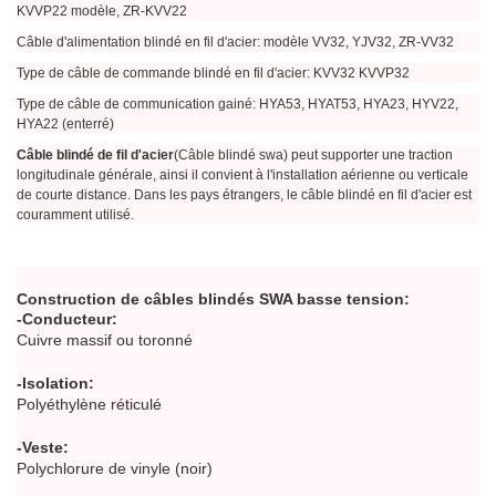
KVVP22 modèle, ZR-KVV22
Câble d'alimentation blindé en fil d'acier: modèle VV32, YJV32, ZR-VV32
Type de câble de commande blindé en fil d'acier: KVV32 KVVP32
Type de câble de communication gainé: HYA53, HYAT53, HYA23, HYV22,
HYA22 (enterré)
Câble blindé de fil d'acier
(Câble blindé swa) peut supporter une traction
longitudinale générale, ainsi il convient à l'installation aérienne ou verticale
de courte distance. Dans les pays étrangers, le câble blindé en fil d'acier est
couramment utilisé.
Construction de câbles blindés SWA basse tension:
-Conducteur:
Cuivre massif ou toronné
-Isolation:
Polyéthylène réticulé
-Veste:
Polychlorure de vinyle (noir)