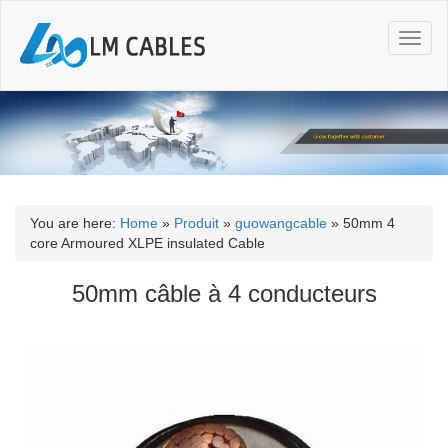
T
o
g
g
l
e
n
a
v
i
You are here:
Home
»
Produit
»
guowangcable
»
50mm 4
g
core Armoured XLPE insulated Cable
a
t
50mm câble à 4 conducteurs
i
o
n