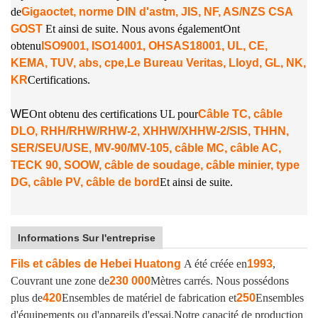
de
Gigaoctet, norme DIN d'astm, JIS, NF, AS/NZS CSA
GOST
Et ainsi de suite. Nous avons également
Ont
obtenu
ISO9001, ISO14001, OHSAS18001, UL, CE,
KEMA, TUV, abs, cpe,
Le Bureau Veritas, Lloyd, GL, NK,
KR
Certifications.
W
E
Ont obtenu des certifications UL pour
Câble TC, câble
DLO, RHH/RHW/RHW-2, XHHW/XHHW-2/SIS, THHN,
SER/SEU/USE, MV-90/MV-105, câble MC, câble AC,
TECK 90, SOOW, câble de soudage, câble minier, type
DG, câble PV, câble de bord
Et ainsi de suite.
Informations Sur l'entreprise
Fils et câbles de Hebei Huatong
A été créée en
1993
,
Couvrant une zone de
230 000
Mètres carrés. Nous possédons
plus de
420
Ensembles de matériel de fabrication et
250
Ensembles
d'équipements ou d'appareils d'essai.
Notre capacité de production