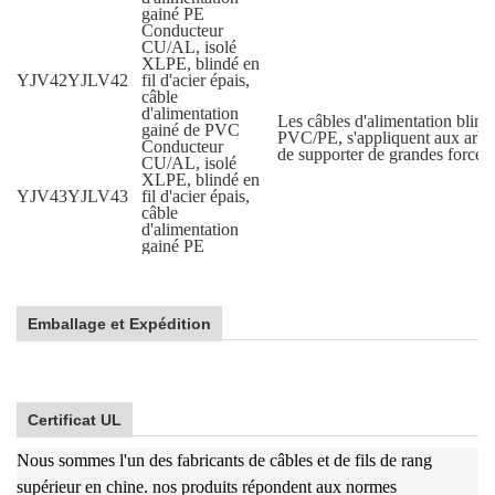
gainé PE
Conducteur
CU/AL, isolé
XLPE, blindé en
YJV42
YJLV42
fil d'acier épais,
câble
d'alimentation
Les câbles d'alimentation blindé
gainé de PVC
PVC/PE, s'appliquent aux arbres
Conducteur
de supporter de grandes forces 
CU/AL, isolé
XLPE, blindé en
YJV43
YJLV43
fil d'acier épais,
câble
d'alimentation
gainé PE
Emballage et Expédition
Certificat UL
Nous sommes l'un des fabricants de câbles et de fils de rang
supérieur en chine. nos produits répondent aux normes