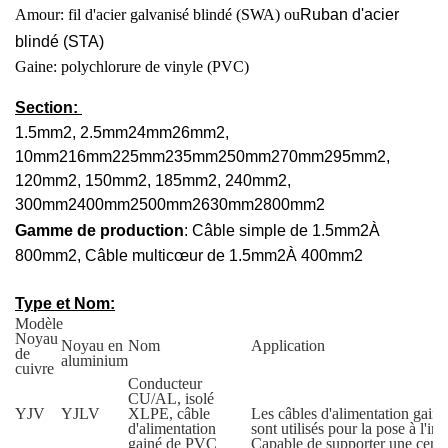
Amour: fil d'acier galvanisé blindé (SWA) ou
Ruban d'acier
blindé (STA)
Gaine: polychlorure de vinyle (PVC)
Section:
1.5mm
2
, 2.5mm
2
4mm
2
6mm
2
,
10mm
2
16mm
2
25mm
2
35mm
2
50mm
2
70mm
2
95mm
2
,
120mm
2
, 150mm
2
, 185mm
2
, 240mm
2
,
300mm
2
400mm
2
500mm
2
630mm
2
800mm
2
Gamme de production
: Câble simple de 1.5mm
2
À
800mm
2
, Câble multicœur de 1.5mm
2
À 400mm
2
Type et Nom:
Modèle
Noyau
Noyau en
Nom
Application
de
aluminium
cuivre
Conducteur
CU/AL, isolé
YJV
YJLV
XLPE, câble
Les câbles d'alimentation gai
d'alimentation
sont utilisés pour la pose à l'inté
gainé de PVC
Capable de supporter une certa