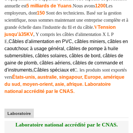
annuelle est
5 milliards de Yuans
.
Nous avons
1200
Les
employeurs, dont
150
Sont des techniciens. Basé sur la gestion
scientifique, nous sommes maintenant une entreprise complète et à
grande échelle dans l'industrie du fil et du câble.
V
Tension
jusqu'à
35KV
,
Y compris les câbles d'alimentation X L P
E,
Câbles d'alimentation en PVC, câbles miniers, câbles en
caoutchouc à usage général, câbles de pompe à huile
submersibles, câbles solaires, câbles de bord, câbles de
gaine de plomb, câbles aériens, câbles de commande et
d'instruments,
Câbles spéciaux et
C. les produits sont exportés
vers
États-unis, australie, singapour, Europe, amérique
du sud, moyen-orient, asie, afrique. Laboratoire
national accrédité par le CNAS.
Laboratoire
Laboratoire national accrédité par le CNAS.