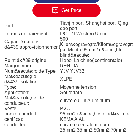
Tianjin port, Shanghai port, Qing
Port :
dao port
Termes de paiement :
L/C,T/T,Western Union
500
Capacit&eacute;
Kilom&egrave;tre/Kilom&egrave;tr
d&#39;approvisionnement
par Month 95mm2 c&acirc;ble
:
blind&eacute;
Point d&#39;origine:
Hebei La chine( continentale)
Marque nom:
REN DA
Num&eacute;ro de Type:
YJV YJV32
Mat&eacute;riel
XLPE
d&#39;isolation:
Type:
Moyenne tension
Application:
Souterrain
Mat&eacute;riel de
cuivre ou En Aluminium
conducteur:
Veste:
PVC
nom du produit:
95mm2 c&acirc;ble blind&eacute;
certificat:
KEMA AIAL
conducteur:
cuivre ou en aluminium
25mm2 35mm2 50mm2 70mm2