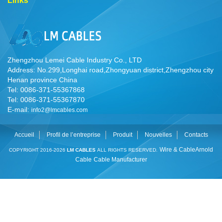
Links
Zhengzhou Lemei Cable Industry Co., LTD
Address: No.299,Longhai road,Zhongyuan district,Zhengzhou city
Henan province China
Tel: 0086-371-55367868
Tel: 0086-371-55367870
E-mail:
info2@lmcables.com
Accueil
Profil de l’entreprise
Produit
Nouvelles
Contacts
Wire & Cable
Arnold
COPYRIGHT 2016-2026
LM CABLES
ALL RIGHTS RESERVED.
Cable
Cable Manufacturer