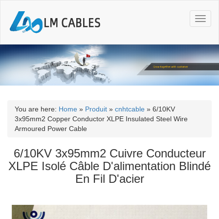
T
o
g
g
l
e
n
a
v
i
You are here:
Home
»
Produit
»
cnhtcable
»
6/10KV
g
3x95mm2 Copper Conductor XLPE Insulated Steel Wire
a
Armoured Power Cable
t
i
6/10KV 3x95mm2 Cuivre Conducteur
o
XLPE Isolé Câble D'alimentation Blindé
n
En Fil D'acier