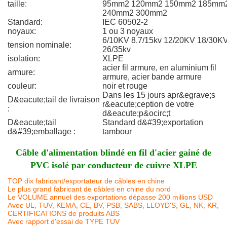
taille:
95mm2 120mm2 150mm2 185mm
240mm2 300mm2
Standard:
IEC 60502-2
noyaux:
1 ou 3 noyaux
6/10KV 8.7/15kv 12/20KV 18/30K
tension nominale:
26/35kv
isolation:
XLPE
acier fil armure, en aluminium fil
armure:
armure, acier bande armure
couleur:
noir et rouge
Dans les 15 jours apr&egrave;s
D&eacute;tail de livraison
r&eacute;ception de votre
:
d&eacute;p&ocirc;t
D&eacute;tail
Standard d&#39;exportation
d&#39;emballage :
tambour
Câble d'alimentation blindé en fil d'acier gainé de
PVC isolé par conducteur de cuivre XLPE
TOP dix fabricant/exportateur de câbles en chine
Le plus grand fabricant de câbles en chine du nord
Le VOLUME annuel des exportations dépasse 200 millions USD
Avec UL, TUV, KEMA, CE, BV, PSB, SABS, LLOYD'S, GL, NK, KR,
CERTIFICATIONS de produits ABS
Avec rapport d'essai de TYPE TUV