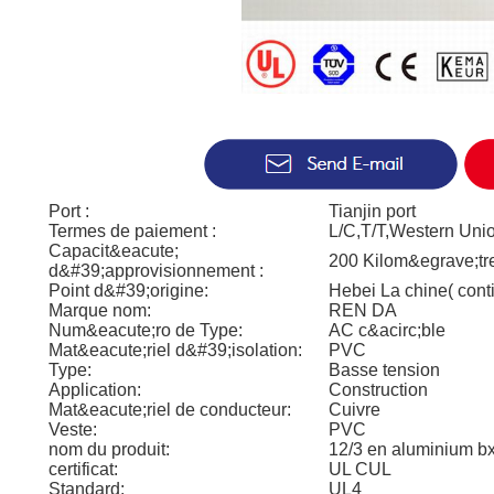
Port :
Tianjin port
Termes de paiement :
L/C,T/T,Western Uni
Capacit&eacute;
200 Kilom&egrave;tre
d&#39;approvisionnement :
Point d&#39;origine:
Hebei La chine( cont
Marque nom:
REN DA
Num&eacute;ro de Type:
AC c&acirc;ble
Mat&eacute;riel d&#39;isolation:
PVC
Type:
Basse tension
Application:
Construction
Mat&eacute;riel de conducteur:
Cuivre
Veste:
PVC
nom du produit:
12/3 en aluminium bx
certificat:
UL CUL
Standard:
UL4