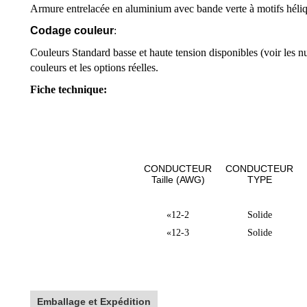
Armure entrelacée en aluminium avec bande verte à motifs héliq
Codage couleur
:
Couleurs Standard basse et haute tension disponibles (voir les n
couleurs et les options réelles.
Fiche technique:
CONDUCTEUR
CONDUCTEUR
Taille (
AWG
)
TYPE
«12-2
Solide
«12-3
Solide
Emballage et Expédition