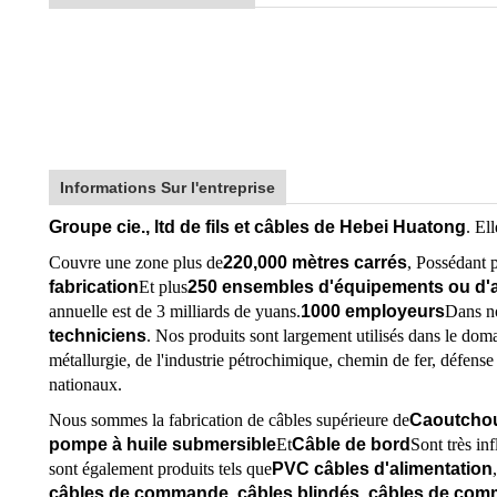
Informations Sur l'entreprise
Groupe cie., ltd de fils et câbles de Hebei Huatong
. El
Couvre une zone plus de
220,000 mètres carrés
, Possédant 
fabrication
Et plus
250 ensembles d'équipements ou d'a
annuelle est de 3 milliards de yuans.
10
00 employeurs
Dans no
techniciens
. Nos produits sont largement utilisés dans le doma
métallurgie, de l'industrie pétrochimique, chemin de fer, défense n
nationaux.
Nous sommes la fabrication de câbles supérieure de
Caoutchou
pompe à huile submersible
Et
Câble de bord
Sont très inf
sont également produits tels que
PVC câbles d'alimentation
,
câbles de commande, câbles blindés, câbles de com