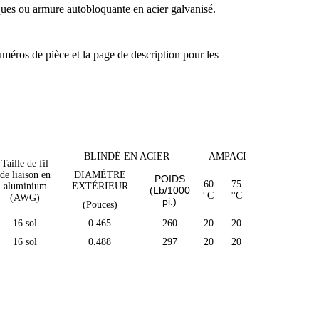
ues ou armure autobloquante en acier galvanisé.
uméros de pièce et la page de description pour les
BLINDÉ EN ACIER
AMPACITÉS
Taille de fil
de liaison en
DIAMÈTRE
POIDS
60
75
90
aluminium
EXTÉRIEUR
(Lb/1000
°C
°C
°C
(AWG)
pi.)
(Pouces)
16 sol
0.465
260
20
20
20
16 sol
0.488
297
20
20