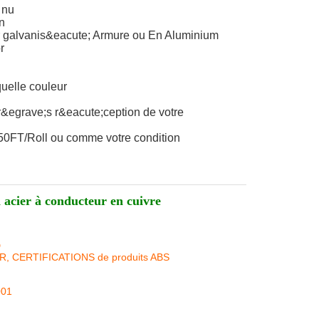
 nu
n
r galvanis&eacute; Armure ou En Aluminium
r
uelle couleur
r&egrave;s r&eacute;ception de votre
50FT/Roll ou comme votre condition
acier à conducteur en cuivre
D
KR, CERTIFICATIONS de produits ABS
001