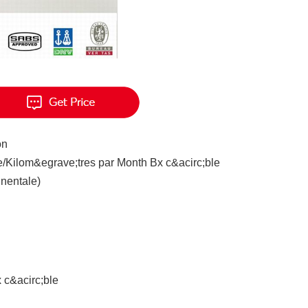
on
/Kilom&egrave;tres par Month Bx c&acirc;ble
inentale)
 c&acirc;ble