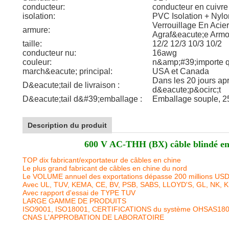
conducteur:
conducteur en cuivre
isolation:
PVC Isolation + Nylo
Verrouillage En Acie
armure:
Agraf&eacute;e Armo
taille:
12/2 12/3 10/3 10/2
conducteur nu:
16awg
couleur:
n&amp;#39;importe q
march&eacute; principal:
USA et Canada
Dans les 20 jours ap
D&eacute;tail de livraison :
d&eacute;p&ocirc;t
D&eacute;tail d&#39;emballage :
Emballage souple, 2
Description du produit
600 V AC-THH (BX) câble blindé en 
TOP dix fabricant/exportateur de câbles en chine
Le plus grand fabricant de câbles en chine du nord
Le VOLUME annuel des exportations dépasse 200 millions US
Avec UL, TUV, KEMA, CE, BV, PSB, SABS, LLOYD'S, GL, NK, 
Avec rapport d'essai de TYPE TUV
LARGE GAMME DE PRODUITS
ISO9001, ISO18001, CERTIFICATIONS du système OHSAS18
CNAS L'APPROBATION DE LABORATOIRE