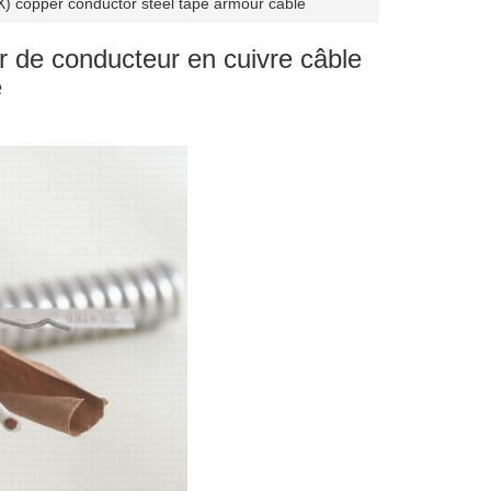
 copper conductor steel tape armour cable
 de conducteur en cuivre câble
é