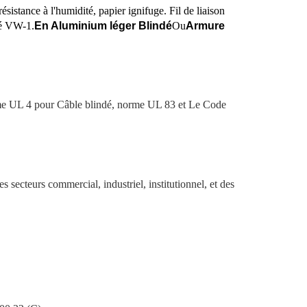
nce à l'humidité, papier ignifuge. Fil de liaison
é VW-1.
En Aluminium léger Blindé
Ou
Armure
me UL 4 pour
Câble blindé, norme UL 83 et
Le Code
es secteurs commercial, industriel, institutionnel, et des