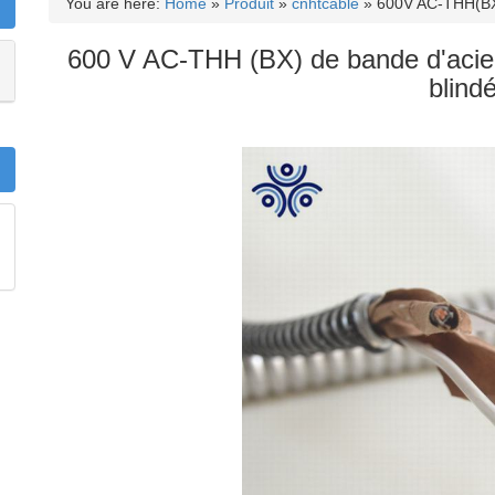
You are here:
Home
»
Produit
»
cnhtcable
»
600V AC-THH(BX)
600 V AC-THH (BX) de bande d'acier
blind