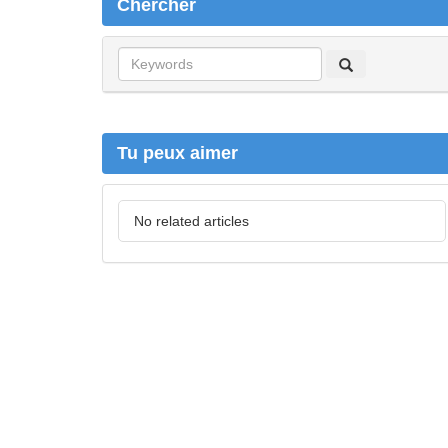
Chercher
C
h
e
r
c
Tu peux aimer
h
e
r
No related articles