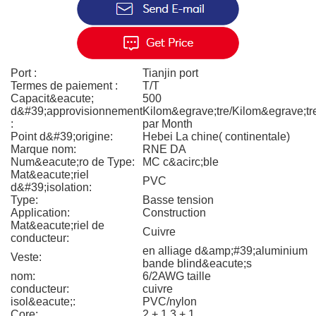
Port :
Tianjin port
Termes de paiement :
T/T
Capacit&eacute;
500
d&#39;approvisionnement
Kilom&egrave;tre/Kilom&egrave;tr
:
par Month
Point d&#39;origine:
Hebei La chine( continentale)
Marque nom:
RNE DA
Num&eacute;ro de Type:
MC c&acirc;ble
Mat&eacute;riel
PVC
d&#39;isolation:
Type:
Basse tension
Application:
Construction
Mat&eacute;riel de
Cuivre
conducteur:
en alliage d&amp;#39;aluminium
Veste:
bande blind&eacute;s
nom:
6/2AWG taille
conducteur:
cuivre
isol&eacute;:
PVC/nylon
Core:
2 + 1,3 + 1