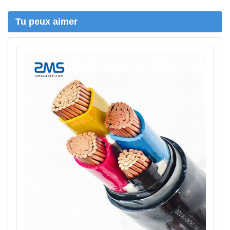
e
r
Tu peux aimer