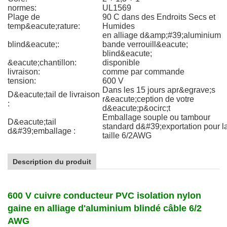
normes:
UL1569
Plage de
90 C dans des Endroits Secs et
temp&eacute;rature:
Humides
en alliage d&amp;#39;aluminium
blind&eacute;:
bande verrouill&eacute;
blind&eacute;
&eacute;chantillon:
disponible
livraison:
comme par commande
tension:
600 V
Dans les 15 jours apr&egrave;s
D&eacute;tail de livraison
r&eacute;ception de votre
:
d&eacute;p&ocirc;t
Emballage souple ou tambour
D&eacute;tail
standard d&#39;exportation pour l
d&#39;emballage :
taille 6/2AWG
Description du produit
600 V cuivre conducteur PVC isolation nylon
gaine en alliage d'aluminium blindé câble 6/2
AWG