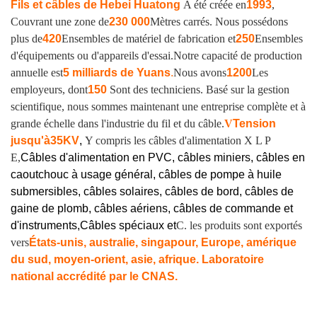
Fils et câbles de Hebei Huatong
A été créée en
1993
,
Couvrant une zone de
230 000
Mètres carrés. Nous possédons
plus de
420
Ensembles de matériel de fabrication et
250
Ensembles
d'équipements ou d'appareils d'essai.
Notre capacité de production
annuelle est
5 milliards de Yuans
.
Nous avons
1200
Les
employeurs, dont
150
Sont des techniciens. Basé sur la gestion
scientifique, nous sommes maintenant une entreprise complète et à
grande échelle dans l'industrie du fil et du câble.
V
Tension
jusqu'à
35KV
,
Y compris les câbles d'alimentation X L P
E,
Câbles d'alimentation en PVC, câbles miniers, câbles en
caoutchouc à usage général, câbles de pompe à huile
submersibles, câbles solaires, câbles de bord, câbles de
gaine de plomb, câbles aériens, câbles de commande et
d'instruments,
Câbles spéciaux et
C. les produits sont exportés
vers
États-unis, australie, singapour, Europe, amérique
du sud, moyen-orient, asie, afrique. Laboratoire
national accrédité par le CNAS.