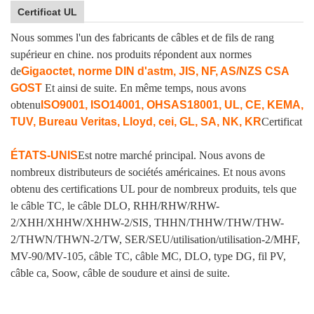
Certificat UL
Nous sommes l'un des fabricants de câbles et de fils de rang
supérieur en chine. nos produits répondent aux normes
de
Gigaoctet, norme DIN d'astm, JIS, NF, AS/NZS CSA
GOST
Et ainsi de suite. En même temps, nous avons
obtenu
ISO9001, ISO14001, OHSAS18001, UL, CE, KEMA,
TUV, Bureau Veritas, Lloyd, cei, GL, SA, NK, KR
Certificat
ÉTATS-UNIS
Est notre marché principal. Nous avons de
nombreux distributeurs de sociétés américaines. Et nous avons
obtenu des certifications UL pour de nombreux produits, tels que
le câble TC, le câble DLO, RHH/RHW/RHW-
2/XHH/XHHW/XHHW-2/SIS, THHN/THHW/THW/THW-
2/THWN/THWN-2/TW, SER/SEU/utilisation/utilisation-2/MHF,
MV-90/MV-105, câble TC, câble MC, DLO, type DG, fil PV,
câble ca, Soow, câble de soudure et ainsi de suite.