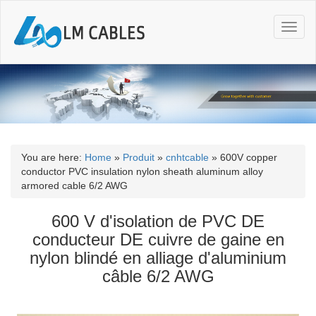
T
o
g
g
l
e
n
a
v
i
You are here:
Home
»
Produit
»
cnhtcable
»
600V copper
g
conductor PVC insulation nylon sheath aluminum alloy
a
armored cable 6/2 AWG
t
i
600 V d'isolation de PVC DE
o
conducteur DE cuivre de gaine en
n
nylon blindé en alliage d'aluminium
câble 6/2 AWG