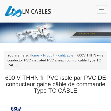
T
o
g
g
l
e
n
a
v
i
You are here:
Home
»
Produit
»
cnhtcable
»
600V THHN wire
g
conductor PVC insulated PVC sheath control cable Type TC
a
CABLE
t
i
600 V THHN fil PVC isolé par PVC DE
o
conducteur gaine câble de commande
n
Type TC CÂBLE