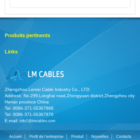
Produits pertinents
Links
Zhengzhou Lemei Cable Industry Co., LTD
Address: No.299,Longhai road,Zhongyuan district,Zhengzhou city
Henan province China
Tel: 0086-371-55367868
Tel: 0086-371-55367870
E-mail:
info2@lmcables.com
Accueil
Profil de l’entreprise
Produit
Nouvelles
Contacts