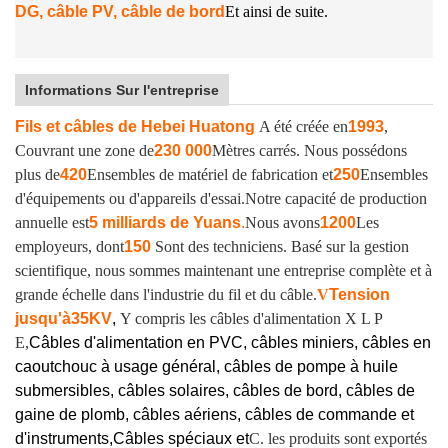
DG, câble PV, câble de bord
Et ainsi de suite.
Informations Sur l'entreprise
Fils et câbles de Hebei Huatong
A été créée en
1993
,
Couvrant une zone de
230 000
Mètres carrés. Nous possédons
plus de
420
Ensembles de matériel de fabrication et
250
Ensembles
d'équipements ou d'appareils d'essai.
Notre capacité de production
annuelle est
5 milliards de Yuans
.
Nous avons
1200
Les
employeurs, dont
150
Sont des techniciens. Basé sur la gestion
scientifique, nous sommes maintenant une entreprise complète et à
grande échelle dans l'industrie du fil et du câble.
V
Tension
jusqu'à
35KV
,
Y compris les câbles d'alimentation X L P
E,
Câbles d'alimentation en PVC, câbles miniers, câbles en
caoutchouc à usage général, câbles de pompe à huile
submersibles, câbles solaires, câbles de bord, câbles de
gaine de plomb, câbles aériens, câbles de commande et
d'instruments,
Câbles spéciaux et
C. les produits sont exportés