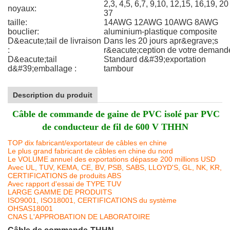
2,3, 4,5, 6,7, 9,10, 12,15, 16,19, 20
noyaux:
37
taille:
14AWG 12AWG 10AWG 8AWG
bouclier:
aluminium-plastique composite
D&eacute;tail de livraison
Dans les 20 jours apr&egrave;s
:
r&eacute;ception de votre demand
D&eacute;tail
Standard d&#39;exportation
d&#39;emballage :
tambour
Description du produit
Câble de commande de gaine de PVC isolé par PVC
de conducteur de fil de 600 V THHN
TOP dix fabricant/exportateur de câbles en chine
Le plus grand fabricant de câbles en chine du nord
Le VOLUME annuel des exportations dépasse 200 millions USD
Avec UL, TUV, KEMA, CE, BV, PSB, SABS, LLOYD'S, GL, NK, KR,
CERTIFICATIONS de produits ABS
Avec rapport d'essai de TYPE TUV
LARGE GAMME DE PRODUITS
ISO9001, ISO18001, CERTIFICATIONS du système
OHSAS18001
CNAS L'APPROBATION DE LABORATOIRE