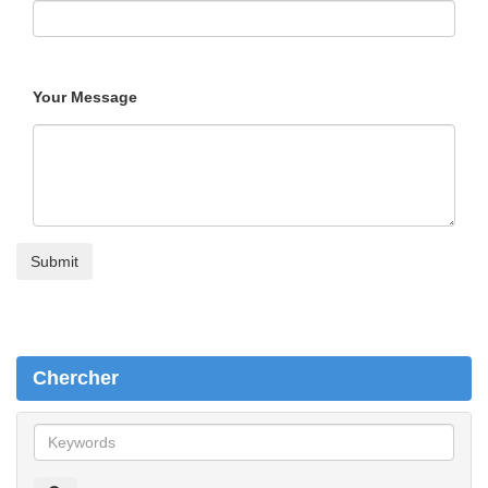
Your Message
Chercher
C
h
e