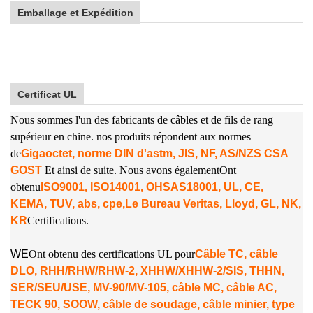
Emballage et Expédition
Certificat UL
Nous sommes l'un des fabricants de câbles et de fils de rang
supérieur en chine. nos produits répondent aux normes
de
Gigaoctet, norme DIN d'astm, JIS, NF, AS/NZS CSA
GOST
Et ainsi de suite. Nous avons également
Ont
obtenu
ISO9001, ISO14001, OHSAS18001, UL, CE,
KEMA, TUV, abs, cpe,
Le Bureau Veritas, Lloyd, GL, NK,
KR
Certifications.
W
E
Ont obtenu des certifications UL pour
Câble TC, câble
DLO, RHH/RHW/RHW-2, XHHW/XHHW-2/SIS, THHN,
SER/SEU/USE, MV-90/MV-105, câble MC, câble AC,
TECK 90, SOOW, câble de soudage, câble minier, type