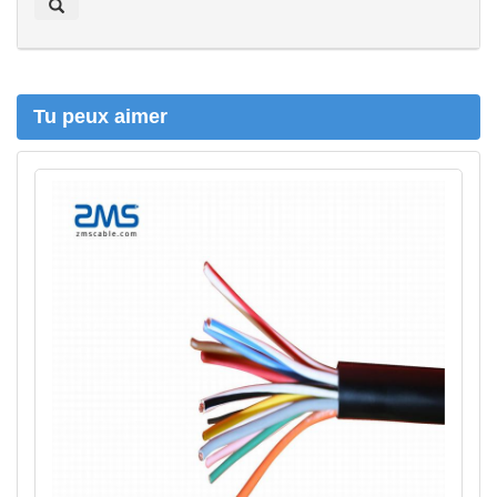
r
c
h
e
r
Tu peux aimer