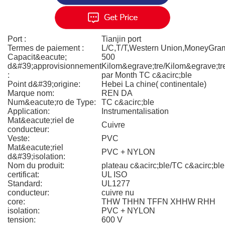
Port :
Tianjin port
Termes de paiement :
L/C,T/T,Western Union,MoneyGra
Capacit&eacute;
500
d&#39;approvisionnement
Kilom&egrave;tre/Kilom&egrave;tr
:
par Month TC c&acirc;ble
Point d&#39;origine:
Hebei La chine( continentale)
Marque nom:
REN DA
Num&eacute;ro de Type:
TC c&acirc;ble
Application:
Instrumentalisation
Mat&eacute;riel de
Cuivre
conducteur:
Veste:
PVC
Mat&eacute;riel
PVC + NYLON
d&#39;isolation:
Nom du produit:
plateau c&acirc;ble/TC c&acirc;ble
certificat:
UL ISO
Standard:
UL1277
conducteur:
cuivre nu
core:
THW THHN TFFN XHHW RHH
isolation:
PVC + NYLON
tension:
600 V