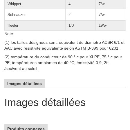
Whippet
4
7/w
4
Schnauzer
2
7/w
4
Heeler
1/0
19/w
6
Note:
(1) les tailles désignées sont: équivalent de diamètre ACSR 6/1 et
AAC avec résistivité équivalente selon ASTM B-399 pour 6201.
(2) température du conducteur de 90 ° c pour XLPE, 75 ° c pour
PE; températures ambiantes de 40 °C; émissivité 0.9; 2ft.
/sec/vent au soleil.
Images détaillées
Images détaillées
Produits connexes