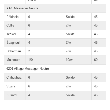
AAC Messager Neutre
Pékinois
6
Solide
45
Collie
6
7/w
45
Teckel
4
Solide
45
Épagneul
4
7/w
45
Doberman
2
7/w
45
Malemute
1/0
19/w
60
6201 Alliage Messager Neutre
Chihuahua
6
Solide
45
Vizsla
6
7/w
45
Busard
4
Solide
45