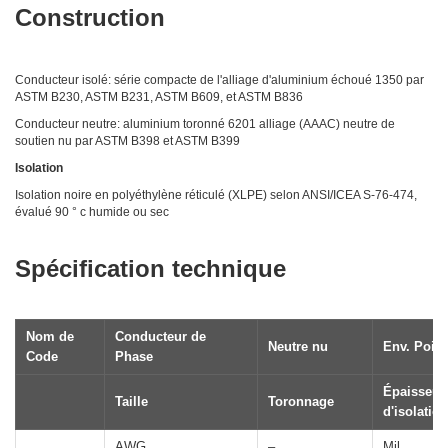
Construction
Conducteur isolé: série compacte de l'alliage d'aluminium échoué 1350 par
ASTM B230, ASTM B231, ASTM B609, et ASTM B836
Conducteur neutre: aluminium toronné 6201 alliage (AAAC) neutre de
soutien nu par ASTM B398 et ASTM B399
Isolation
Isolation noire en polyéthylène réticulé (XLPE) selon ANSI/ICEA S-76-474,
évalué 90 ° c humide ou sec
Spécification technique
Nom de
Conducteur de
Neutre nu
Env. Poid
Code
Phase
Épaisseur
Taille
Toronnage
d'isolation
AWG
–
Mil