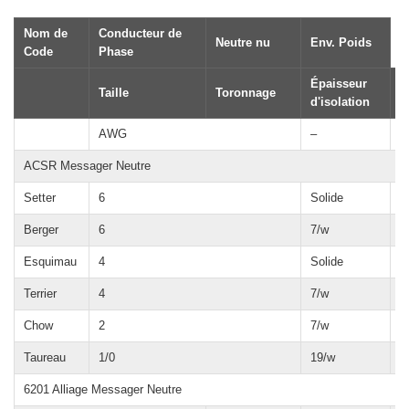
Nom de
Conducteur de
Neutre nu
Env. Poids
Code
Phase
Épaisseur
Taille
Toronnage
T
d'isolation
AWG
–
M
ACSR Messager Neutre
Setter
6
Solide
4
Berger
6
7/w
4
Esquimau
4
Solide
4
Terrier
4
7/w
4
Chow
2
7/w
4
Taureau
1/0
19/w
6
6201 Alliage Messager Neutre