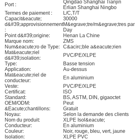
Qingdao Shanghai Tianjin
Port :
Erlian Shanghai Ningbo
Termes de paiement :
L/C,T/T
Capacit&eacute;
30000
d&#39;approvisionnement
M&egrave;tre/m&egrave;tres par
:
Day
Point d&#39;origine:
Henan La Chine
Marque nom:
ZMS
Num&eacute;ro de Type:
C&acirc;ble a&eacute;rien
Mat&eacute;riel
PVC/PE/XLPE
d&#39;isolation:
Type:
Basse tension
Application:
Au-dessus
Mat&eacute;riel de
En aluminium
conducteur:
Veste:
PVC/PE/XLPE
Certificat:
ISO
Standard:
BS, ASTM, DIN, gigaoctet
OEM/ODM:
Peut
&Eacute;chantillons:
Gratuit
Noyau:
Selon la demande des clients
Nom du produit:
XLPE Isol&eacute;
Conducteur:
En aluminium
Couleur:
Noir, rouge, bleu, vert, jaune
Isolation:
XLPE PVC