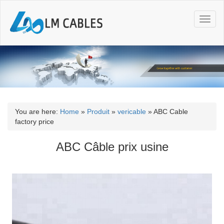
T
o
g
g
l
e
n
a
v
i
You are here:
Home
»
Produit
»
vericable
»
ABC Cable
g
factory price
a
t
ABC Câble prix usine
i
o
n