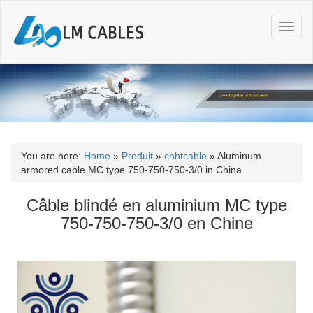
T
o
g
g
l
e
n
a
v
i
You are here:
Home
»
Produit
»
cnhtcable
»
Aluminum
g
armored cable MC type 750-750-750-3/0 in China
a
t
Câble blindé en aluminium MC type
i
750-750-750-3/0 en Chine
o
n