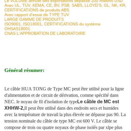
Le VOLUME annuel des exportations dépasse 200 millions USD
Avec UL, TUV, KEMA, CE, BV, PSB, SABS, LLOYD'S, GL, NK, KR,
CERTIFICATIONS de produits ABS
Avec rapport d'essai de TYPE TUV
LARGE GAMME DE PRODUITS
ISO9001, ISO18001, CERTIFICATIONS du système
OHSAS18001
CNAS L'APPROBATION DE LABORATOIRE
Général résumer:
Le câble HUA TONG de Type MC peut être utilisé pour la ligne
d'alimentation et de circuit de dérivation, comme spécifié dans
NEC. le noyau de fil d'isolation de type
Le câble de MC est
XHHW-2,
Il peut être utilisé dans des endroits secs et humides
avec la température de travail la plus élevée ne dépasse pas 90. La
tension nominale du câble de type MC est 600 V. Le câble se
compose de trois ou quatre noyaux de phase isolés par xlpe plus