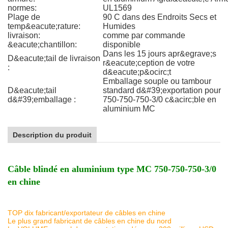
normes:
UL1569
Plage de
90 C dans des Endroits Secs et
temp&eacute;rature:
Humides
livraison:
comme par commande
&eacute;chantillon:
disponible
Dans les 15 jours apr&egrave;s
D&eacute;tail de livraison
r&eacute;ception de votre
:
d&eacute;p&ocirc;t
Emballage souple ou tambour
D&eacute;tail
standard d&#39;exportation pour
d&#39;emballage :
750-750-750-3/0 c&acirc;ble en
aluminium MC
Description du produit
Câble blindé en aluminium type MC 750-750-750-3/0
en chine
TOP dix fabricant/exportateur de câbles en chine
Le plus grand fabricant de câbles en chine du nord