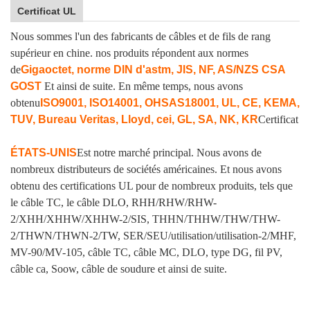
Certificat UL
Nous sommes l'un des fabricants de câbles et de fils de rang
supérieur en chine. nos produits répondent aux normes
de
Gigaoctet, norme DIN d'astm, JIS, NF, AS/NZS CSA
GOST
Et ainsi de suite. En même temps, nous avons
obtenu
ISO9001, ISO14001, OHSAS18001, UL, CE, KEMA,
TUV, Bureau Veritas, Lloyd, cei, GL, SA, NK, KR
Certificat
ÉTATS-UNIS
Est notre marché principal. Nous avons de
nombreux distributeurs de sociétés américaines. Et nous avons
obtenu des certifications UL pour de nombreux produits, tels que
le câble TC, le câble DLO, RHH/RHW/RHW-
2/XHH/XHHW/XHHW-2/SIS, THHN/THHW/THW/THW-
2/THWN/THWN-2/TW, SER/SEU/utilisation/utilisation-2/MHF,
MV-90/MV-105, câble TC, câble MC, DLO, type DG, fil PV,
câble ca, Soow, câble de soudure et ainsi de suite.