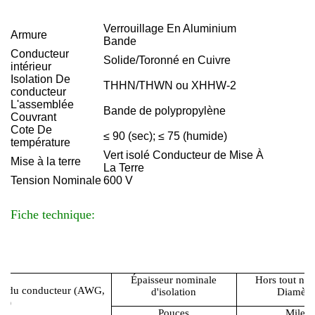
Verrouillage En Aluminium
Armure
Bande
Conducteur
Solide/Toronné en Cuivre
intérieur
Isolation De
THHN/THWN ou XHHW-2
conducteur
L'assemblée
Bande de polypropylène
Couvrant
Cote De
≤ 90 (sec); ≤ 75 (humide)
température
Vert isolé Conducteur de Mise À
Mise à la terre
La Terre
Tension Nominale
600 V
Fiche technique:
Épaisseur nominale
Hors tout no
le du conducteur (AWG,
d'isolation
Diamètr
il)
Pouces
Miles