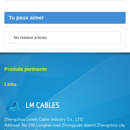
h
e
r
Tu peux aimer
No related articles
Produits pertinents
Links
Zhengzhou Lemei Cable Industry Co., LTD
Address: No.299,Longhai road,Zhongyuan district,Zhengzhou city