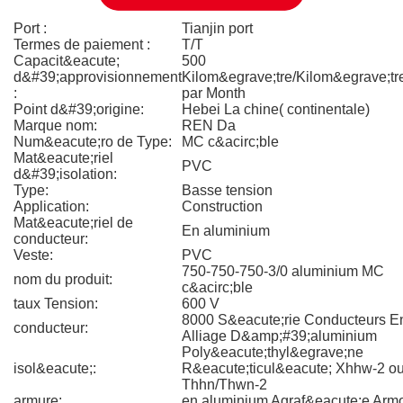
Port :
Tianjin port
Termes de paiement :
T/T
Capacit&eacute;
500
d&#39;approvisionnement
Kilom&egrave;tre/Kilom&egrave;tr
:
par Month
Point d&#39;origine:
Hebei La chine( continentale)
Marque nom:
REN Da
Num&eacute;ro de Type:
MC c&acirc;ble
Mat&eacute;riel
PVC
d&#39;isolation:
Type:
Basse tension
Application:
Construction
Mat&eacute;riel de
En aluminium
conducteur:
Veste:
PVC
750-750-750-3/0 aluminium MC
nom du produit:
c&acirc;ble
taux Tension:
600 V
8000 S&eacute;rie Conducteurs E
conducteur:
Alliage D&amp;#39;aluminium
Poly&eacute;thyl&egrave;ne
isol&eacute;:
R&eacute;ticul&eacute; Xhhw-2 o
Thhn/Thwn-2
armure:
en aluminium Agraf&eacute;e Arm