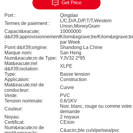
Port :
Qingdao
L/C,D/A,D/P,T/T,Western
Termes de paiement :
Union,MoneyGram
Capacit&eacute;
10000000
d&#39;approvisionnement
Kilom&egrave;tre/Kilom&egrave;tr
:
par Week
Point d&#39;origine:
Shandong La Chine
Marque nom:
San Heng
Num&eacute;ro de Type:
YJV32 2*95
Mat&eacute;riel
XLPE
d&#39;isolation:
Type:
Basse tension
Application:
Construction
Mat&eacute;riel de
Cuivre
conducteur:
Veste:
PVC
Tension nominale:
0.6/1KV
Noir, blanc, rouge ou comme votre
Couleur:
demande
Noyau:
2 noyaux
Certificat:
CE/oin
Num&eacute;ro de
C&acirc;ble cu/xlpe/swa/pvc
mod&egrave;le: