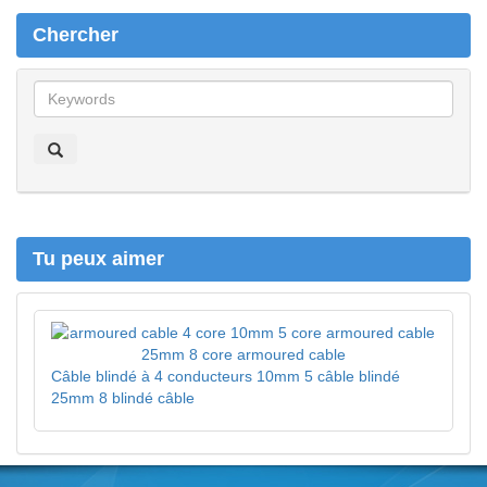
Chercher
C
h
e
r
c
h
e
r
Tu peux aimer
Câble blindé à 4 conducteurs 10mm 5 câble blindé
25mm 8 blindé câble