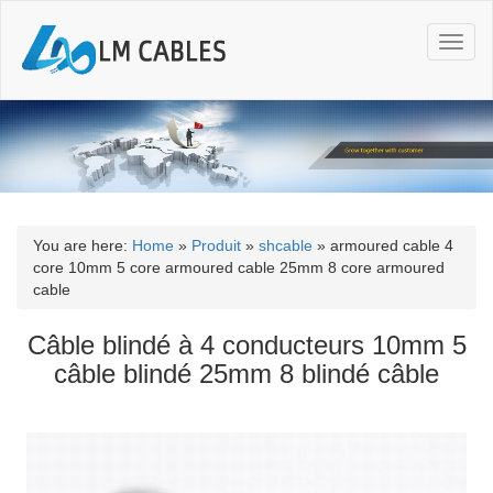
T
o
g
g
l
e
n
a
v
i
You are here:
Home
»
Produit
»
shcable
»
armoured cable 4
g
core 10mm 5 core armoured cable 25mm 8 core armoured
a
cable
t
i
Câble blindé à 4 conducteurs 10mm 5
o
câble blindé 25mm 8 blindé câble
n