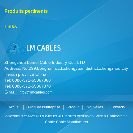
Produits pertinents
Links
Zhengzhou Lemei Cable Industry Co., LTD
Address: No.299,Longhai road,Zhongyuan district,Zhengzhou city
Henan province China
Tel: 0086-371-55367868
Tel: 0086-371-55367870
E-mail:
info2@lmcables.com
Accueil
Profil de l’entreprise
Produit
Nouvelles
Contacts
Wire & Cable
Arnold
COPYRIGHT 2016-2026
LM CABLES
ALL RIGHTS RESERVED.
Cable
Cable Manufacturer