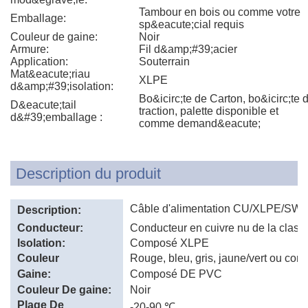
Tambour en bois ou comme votre
Emballage:
sp&eacute;cial requis
Couleur de gaine:
Noir
Armure:
Fil d&amp;#39;acier
Application:
Souterrain
Mat&eacute;riau
XLPE
d&amp;#39;isolation:
Bo&icirc;te de Carton, bo&icirc;te 
D&eacute;tail
traction, palette disponible et
d&#39;emballage :
comme demand&eacute;
Description du produit
Câble d'alimentation CU/XLPE/SW
Description:
Conducteur:
Conducteur en cuivre nu de la classe
Isolation:
Composé XLPE
Couleur
Rouge, bleu, gris, jaune/vert ou c
d'isolation:
Gaine:
Composé DE PVC
Couleur De gaine:
Noir
Plage De
-20-90 ℃