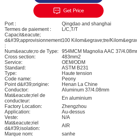
Port :
Qingdao and shanghai
Termes de paiement :
L/C,T/T
Capacit&eacute;
d&#39;approvisionnement
100 Kilom&egrave;tre/Kilom&egrav
:
Num&eacute;ro de Type:
954MCM Magnolia AAC 37/4.08
Cross section:
483mm2
Service:
OEM/ODM
Standard:
ASTM B231
Type:
Haute tension
Code name:
Peony
Point d&#39;origine:
Henan La Chine
Conductor:
Aluminum 37/4.08mm
Mat&eacute;riel de
En aluminium
conducteur:
Factory Location:
Zhengzhou
Application:
Au-dessus
Veste:
N/A
Mat&eacute;riel
AIR
d&#39;isolation:
Marque nom:
sanhe