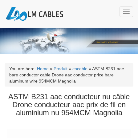
T
o
g
g
l
e
n
a
v
i
You are here:
Home
»
Produit
»
cncable
»
ASTM B231 aac
g
bare conductor cable Drone aac conductor price bare
a
aluminum wire 954MCM Magnolia
t
i
ASTM B231 aac conducteur nu câble
o
Drone conducteur aac prix de fil en
n
aluminium nu 954MCM Magnolia