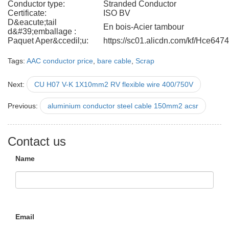
Conductor type:
Stranded Conductor
Certificate:
ISO BV
D&eacute;tail
En bois-Acier tambour
d&#39;emballage :
Paquet Aper&ccedil;u:
https://sc01.alicdn.com/kf/Hce6
Tags:
AAC conductor price
,
bare cable
,
Scrap
Next:
CU H07 V-K 1X10mm2 RV flexible wire 400/750V
Previous:
aluminium conductor steel cable 150mm2 acsr
Contact us
Name
Email