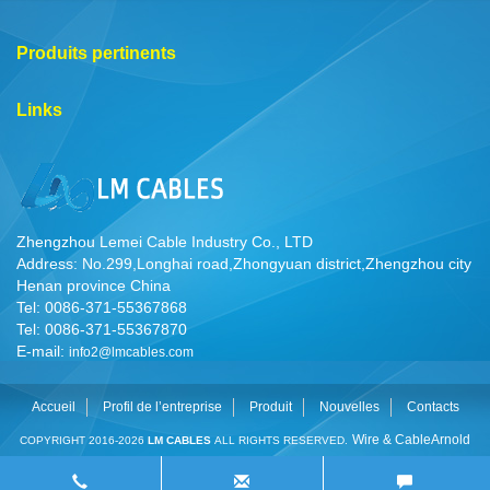
Produits pertinents
Links
Zhengzhou Lemei Cable Industry Co., LTD
Address: No.299,Longhai road,Zhongyuan district,Zhengzhou city
Henan province China
Tel: 0086-371-55367868
Tel: 0086-371-55367870
E-mail:
info2@lmcables.com
Accueil
Profil de l’entreprise
Produit
Nouvelles
Contacts
Wire & Cable
Arnold
COPYRIGHT 2016-2026
LM CABLES
ALL RIGHTS RESERVED.
Cable
Cable Manufacturer