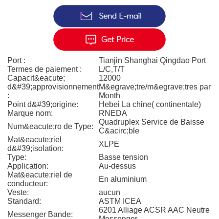
Port :
Tianjin Shanghai Qingdao Port
Termes de paiement :
L/C,T/T
Capacit&eacute;
12000
d&#39;approvisionnement
M&egrave;tre/m&egrave;tres par
:
Month
Point d&#39;origine:
Hebei La chine( continentale)
Marque nom:
RNEDA
Quadruplex Service de Baisse
Num&eacute;ro de Type:
C&acirc;ble
Mat&eacute;riel
XLPE
d&#39;isolation:
Type:
Basse tension
Application:
Au-dessus
Mat&eacute;riel de
En aluminium
conducteur:
Veste:
aucun
Standard:
ASTM ICEA
6201 Alliage ACSR AAC Neutre
Messenger Bande:
Messenger