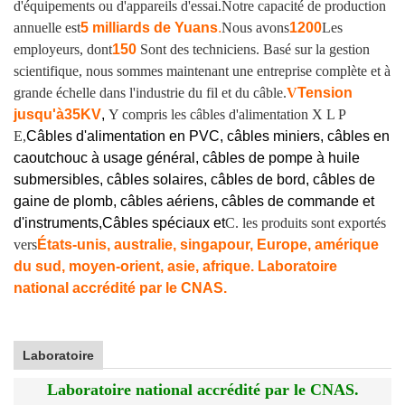
d'équipements ou d'appareils d'essai.
Notre capacité de production
annuelle est
5 milliards de Yuans
.
Nous avons
1200
Les
employeurs, dont
150
Sont des techniciens. Basé sur la gestion
scientifique, nous sommes maintenant une entreprise complète et à
grande échelle dans l'industrie du fil et du câble.
V
Tension
jusqu'à
35KV
,
Y compris les câbles d'alimentation X L P
E,
Câbles d'alimentation en PVC, câbles miniers, câbles en
caoutchouc à usage général, câbles de pompe à huile
submersibles, câbles solaires, câbles de bord, câbles de
gaine de plomb, câbles aériens, câbles de commande et
d'instruments,
Câbles spéciaux et
C. les produits sont exportés
vers
États-unis, australie, singapour, Europe, amérique
du sud, moyen-orient, asie, afrique. Laboratoire
national accrédité par le CNAS.
Laboratoire
Laboratoire national accrédité par le CNAS.