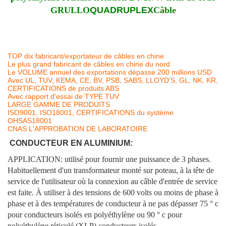
GRULLO
QUADRUPLEX
Câble
TOP dix fabricant/exportateur de câbles en chine
Le plus grand fabricant de câbles en chine du nord
Le VOLUME annuel des exportations dépasse 200 millions USD
Avec UL, TUV, KEMA, CE, BV, PSB, SABS, LLOYD'S, GL, NK, KR,
CERTIFICATIONS de produits ABS
Avec rapport d'essai de TYPE TUV
LARGE GAMME DE PRODUITS
ISO9001, ISO18001, CERTIFICATIONS du système
OHSAS18001
CNAS L'APPROBATION DE LABORATOIRE
CONDUCTEUR EN ALUMINIUM:
APPLICATION: utilisé pour fournir une puissance de 3 phases.
Habituellement d'un transformateur monté sur poteau, à la tête de
service de l'utilisateur où la connexion au câble d'entrée de service
est faite. À utiliser à des tensions de 600 volts ou moins de phase à
phase et à des températures de conducteur à ne pas dépasser 75 ° c
pour conducteurs isolés en polyéthylène ou 90 ° c pour
polyéthylène réticulé (XLP) conducteurs isolés