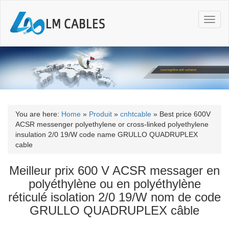
T
o
g
g
l
e
n
a
v
i
You are here:
Home
»
Produit
»
cnhtcable
»
Best price 600V
g
ACSR messenger polyethylene or cross-linked polyethylene
a
insulation 2/0 19/W code name GRULLO QUADRUPLEX
t
cable
i
o
Meilleur prix 600 V ACSR messager en
n
polyéthylène ou en polyéthylène
réticulé isolation 2/0 19/W nom de code
GRULLO QUADRUPLEX câble