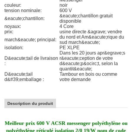
couleur:
noir
tension nominale:
600 V
&eacute;chantillon gratuit
&eacute;chantillon:
disponible
noyaux:
4 Core
prix:
usine directe &agrave; vendre
du nord et Am&eacute;rique du
march&eacute; principal:
sud march&eacute;
isolation:
PE XLPE
Dans les 20 jours apr&egrave;s
D&eacute;tail de livraison
r&eacute;ception de votre
:
d&eacute;p&ocirc;t, selon la
quantit&eacute;
D&eacute;tail
Tambour en bois ou comme
d&#39;emballage :
votre demande
Description du produit
Meilleur prix 600 V ACSR messenger polyéthylène ou
polyéthylène réticulé isolation 2/0 19/W nom de code