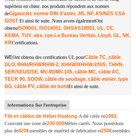
supérieur en chine. nos produits répondent aux normes
de
Gigaoctet, norme DIN d'astm, JIS, NF, AS/NZS CSA
GOST
Et ainsi de suite. Nous avons également
Ont
obtenu
ISO9001, ISO14001, OHSAS18001, UL, CE,
KEMA, TUV, abs, cpe,
Le Bureau Veritas, Lloyd, GL, NK,
KR
Certifications.
W
E
Ont obtenu des certifications UL pour
Câble TC, câble
DLO, RHH/RHW/RHW-2, XHHW/XHHW-2/SIS, THHN,
SER/SEU/USE, MV-90/MV-105, câble MC, câble AC,
TECK 90, SOOW, câble de soudage, câble minier, type
DG, câble PV, câble de bord
Et ainsi de suite.
Informations Sur l'entreprise
Fils et câbles de Hebei Huatong
A été créée en
1993
,
Couvrant une zone de
230 000
Mètres carrés. Nous possédons
plus de
420
Ensembles de matériel de fabrication et
250
Ensembles