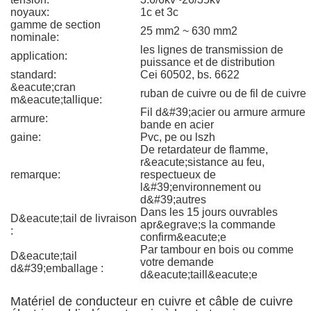
noyaux:
1c et 3c
gamme de section
25 mm2 ~ 630 mm2
nominale:
les lignes de transmission de
application:
puissance et de distribution
standard:
Cei 60502, bs. 6622
&eacute;cran
ruban de cuivre ou de fil de cuivre
m&eacute;tallique:
Fil d&#39;acier ou armure armure
armure:
bande en acier
gaine:
Pvc, pe ou lszh
De retardateur de flamme,
r&eacute;sistance au feu,
remarque:
respectueux de
l&#39;environnement ou
d&#39;autres
Dans les 15 jours ouvrables
D&eacute;tail de livraison
apr&egrave;s la commande
:
confirm&eacute;e
Par tambour en bois ou comme
D&eacute;tail
votre demande
d&#39;emballage :
d&eacute;taill&eacute;e
Matériel de conducteur en cuivre et câble de cuivre