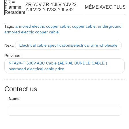
ZR =
ZR-YJV ZR-YJLV YJV22
Flamme
MÊME AVEC PLUS 
YJLV22 YJV32 YJLV32
Rerardent
Tags:
armored electric copper cable
,
copper cable
,
underground
armored electric copper cable
Next:
Electrical cable specifications/electrical wire wholesale
Previous:
NFA2X-T 600V ABC Cable (AERIAL BUNDLE CABLE )
overhead electrical cable price
Contact us
Name