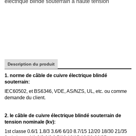
électrique blindé souterrain à haute tension
Câble d'alimentation moyenne tension, 8.7/15 (17.5) kV 1C X
300mm2 Cu/XLPE/CTS/LDPE ou LLDPE
Câble d'alimentation moyenne tension, 8.7/15 (17.5) kV 1C X
300mm2 Cu/XLPE/CTS/LDPE ou LLDPE
Câble d'alimentation moyenne tension, 8.7/15 (17.5) kV 1C X
300mm2 Cu/XLPE/CTS/LDPE ou LLDPE
Description du produit
1. norme de câble de cuivre électrique blindé
souterrain:
IEC60502, et BS6346, VDE, AS/NZS, UL, etc. ou comme
demande du client.
2. le câble de cuivre électrique blindé souterrain de
tension nominale (kv):
1st classe 0.6/1 1.8/3 3.6/6 6/10 8.7/15 12/20 18/30 21/35