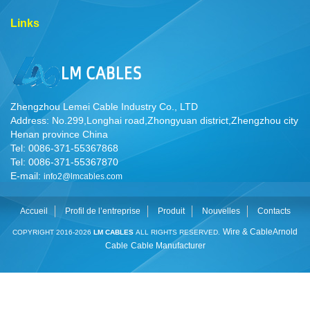
Links
Zhengzhou Lemei Cable Industry Co., LTD
Address: No.299,Longhai road,Zhongyuan district,Zhengzhou city
Henan province China
Tel: 0086-371-55367868
Tel: 0086-371-55367870
E-mail:
info2@lmcables.com
Accueil
Profil de l’entreprise
Produit
Nouvelles
Contacts
Wire & Cable
Arnold
COPYRIGHT 2016-2026
LM CABLES
ALL RIGHTS RESERVED.
Cable
Cable Manufacturer