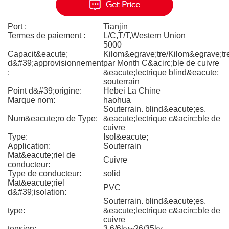
Port :
Tianjin
Termes de paiement :
L/C,T/T,Western Union
5000
Capacit&eacute;
Kilom&egrave;tre/Kilom&egrave;tr
d&#39;approvisionnement
par Month C&acirc;ble de cuivre
:
&eacute;lectrique blind&eacute;
souterrain
Point d&#39;origine:
Hebei La Chine
Marque nom:
haohua
Souterrain. blind&eacute;es.
Num&eacute;ro de Type:
&eacute;lectrique c&acirc;ble de
cuivre
Type:
Isol&eacute;
Application:
Souterrain
Mat&eacute;riel de
Cuivre
conducteur:
Type de conducteur:
solid
Mat&eacute;riel
PVC
d&#39;isolation:
Souterrain. blind&eacute;es.
type:
&eacute;lectrique c&acirc;ble de
cuivre
tension:
3.6/6kv~26/35kv