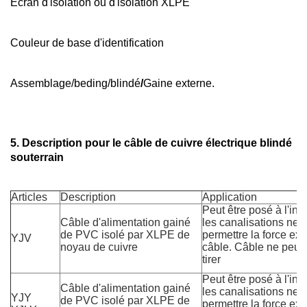
Écran d'isolation ou d'isolation XLPE
Couleur de base d'identification
Assemblage/beding/blindé
/
Gaine externe.
5. Description pour le câble de cuivre électrique blindé
souterrain
Articles
Description
Application
Peut être posé à l'inté
Câble d'alimentation gainé
les canalisations ne 
de PVC isolé par XLPE de
permettre la force e
YJV
noyau de cuivre
câble. Câble ne peut 
tirer
Peut être posé à l'inté
Câble d'alimentation gainé
les canalisations ne 
YJY
de PVC isolé par XLPE de
permettre la force e