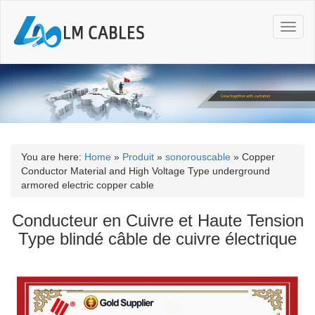
T
o
g
g
l
e
n
a
v
i
You are here:
Home
»
Produit
»
sonorouscable
»
Copper
g
Conductor Material and High Voltage Type underground
a
armored electric copper cable
t
i
Conducteur en Cuivre et Haute Tension
o
Type blindé câble de cuivre électrique
n