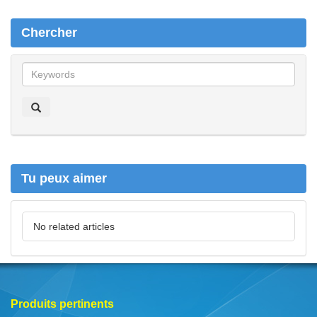
Chercher
C
h
e
r
c
h
e
r
Tu peux aimer
No related articles
Produits pertinents