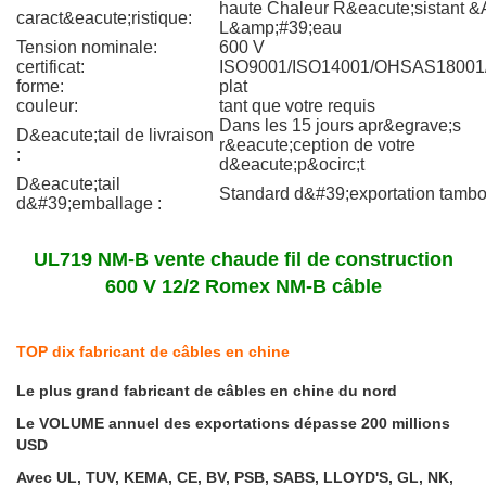
haute Chaleur R&eacute;sistant &
caract&eacute;ristique:
L&amp;#39;eau
Tension nominale:
600 V
certificat:
ISO9001/ISO14001/OHSAS1800
forme:
plat
couleur:
tant que votre requis
Dans les 15 jours apr&egrave;s
D&eacute;tail de livraison
r&eacute;ception de votre
:
d&eacute;p&ocirc;t
D&eacute;tail
Standard d&#39;exportation tambo
d&#39;emballage :
UL719 NM-B vente chaude fil de construction
600 V 12/2 Romex NM-B câble
TOP dix fabricant de câbles en chine
Le plus grand fabricant de câbles en chine du nord
Le VOLUME annuel des exportations dépasse 200 millions
USD
Avec UL, TUV, KEMA, CE, BV, PSB, SABS, LLOYD'S, GL, NK,