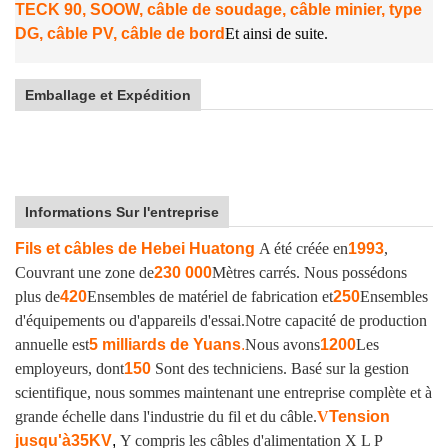
TECK 90, SOOW, câble de soudage, câble minier, type
DG, câble PV, câble de bord
Et ainsi de suite.
Emballage et Expédition
Informations Sur l'entreprise
Fils et câbles de Hebei Huatong
A été créée en
1993
,
Couvrant une zone de
230 000
Mètres carrés. Nous possédons
plus de
420
Ensembles de matériel de fabrication et
250
Ensembles
d'équipements ou d'appareils d'essai.
Notre capacité de production
annuelle est
5 milliards de Yuans
.
Nous avons
1200
Les
employeurs, dont
150
Sont des techniciens. Basé sur la gestion
scientifique, nous sommes maintenant une entreprise complète et à
grande échelle dans l'industrie du fil et du câble.
V
Tension
jusqu'à
35KV
,
Y compris les câbles d'alimentation X L P