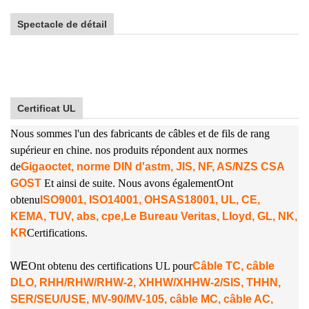
Spectacle de détail
Certificat UL
Nous sommes l'un des fabricants de câbles et de fils de rang
supérieur en chine. nos produits répondent aux normes
de
Gigaoctet, norme DIN d'astm, JIS, NF, AS/NZS CSA
GOST
Et ainsi de suite. Nous avons également
Ont
obtenu
ISO9001, ISO14001, OHSAS18001, UL, CE,
KEMA, TUV, abs, cpe,
Le Bureau Veritas, Lloyd, GL, NK,
KR
Certifications.
W
E
Ont obtenu des certifications UL pour
Câble TC, câble
DLO, RHH/RHW/RHW-2, XHHW/XHHW-2/SIS, THHN,
SER/SEU/USE, MV-90/MV-105, câble MC, câble AC,