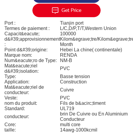
Port :
Tianjin port
Termes de paiement :
L/C,D/P,T/T,Western Union
Capacit&eacute;
100000
d&#39;approvisionnement
Kilom&egrave;tre/Kilom&egrave;tr
:
Month
Point d&#39;origine:
Hebei La chine( continentale)
Marque nom:
RENDA
Num&eacute;ro de Type:
NM-B
Mat&eacute;riel
PVC
d&#39;isolation:
Type:
Basse tension
Application:
Construction
Mat&eacute;riel de
Cuivre
conducteur:
Veste:
PVC
nom du produit:
Fils de b&acirc;timent
Standard:
UL719
brin De Cuivre ou En Aluminium
conducteur:
Conducteur
Core:
multi core
taille:
14awg-1000kcmil