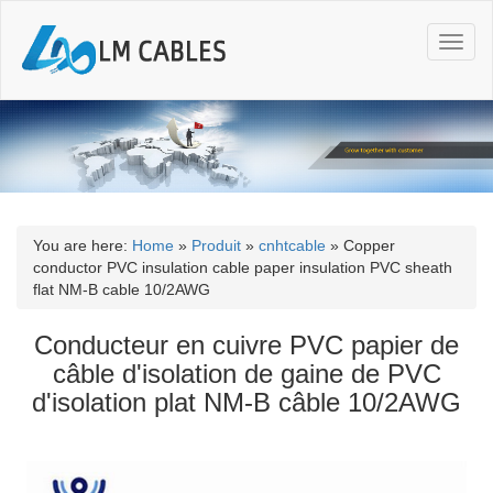
T
o
g
g
l
e
n
a
v
i
You are here:
Home
»
Produit
»
cnhtcable
»
Copper
g
conductor PVC insulation cable paper insulation PVC sheath
a
flat NM-B cable 10/2AWG
t
i
Conducteur en cuivre PVC papier de
o
câble d'isolation de gaine de PVC
n
d'isolation plat NM-B câble 10/2AWG