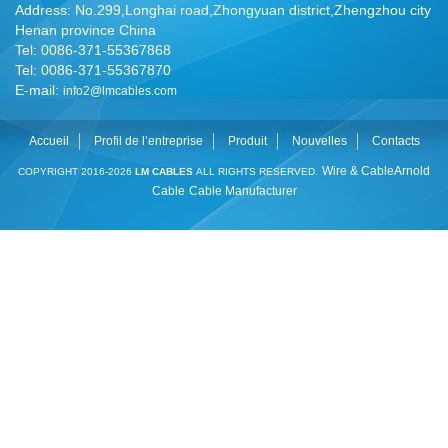
Address: No.299,Longhai road,Zhongyuan district,Zhengzhou city
Henan province China
Tel: 0086-371-55367868
Tel: 0086-371-55367870
E-mail:
info2@lmcables.com
Accueil
Profil de l’entreprise
Produit
Nouvelles
Contacts
Wire & Cable
Arnold
COPYRIGHT 2016-2026
LM CABLES
ALL RIGHTS RESERVED.
Cable
Cable Manufacturer