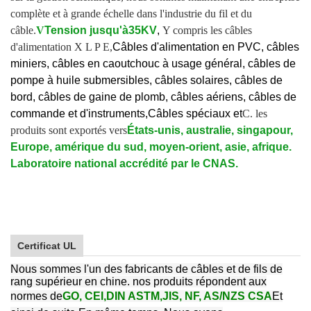
complète et à grande échelle dans l'industrie du fil et du
câble.
V
Tension jusqu'à
35KV
,
Y compris les câbles
d'alimentation X L P E,
Câbles d'alimentation en PVC, câbles
miniers, câbles en caoutchouc à usage général, câbles de
pompe à huile submersibles, câbles solaires, câbles de
bord, câbles de gaine de plomb, câbles aériens, câbles de
commande et d'instruments,
Câbles spéciaux et
C. les
produits sont exportés vers
États-unis, australie, singapour,
Europe, amérique du sud, moyen-orient, asie, afrique.
Laboratoire national accrédité par le CNAS.
Certificat UL
Nous sommes l'un des fabricants de câbles et de fils de
rang supérieur en chine. nos produits répondent aux
normes de
GO, CEI,
DIN ASTM,
JIS, NF, AS/NZS CSA
Et