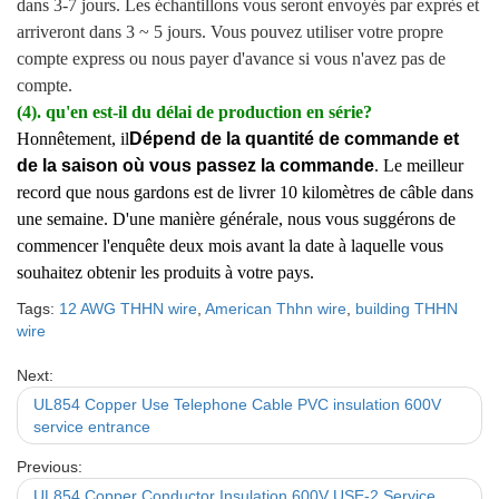
dans 3-7 jours. Les échantillons vous seront envoyés par exprès et
arriveront dans 3 ~ 5 jours. Vous pouvez utiliser votre propre
compte express ou nous payer d'avance si vous n'avez pas de
compte.
(4). qu'en est-il du délai de production en série?
Honnêtement, il
Dépend de la quantité de commande et
de la saison où vous passez la commande
. Le meilleur
record que nous gardons est de livrer 10 kilomètres de câble dans
une semaine. D'une manière générale, nous vous suggérons de
commencer l'enquête deux mois avant la date à laquelle vous
souhaitez obtenir les produits à votre pays.
Tags:
12 AWG THHN wire
,
American Thhn wire
,
building THHN
wire
Next:
UL854 Copper Use Telephone Cable PVC insulation 600V
service entrance
Previous:
UL854 Copper Conductor Insulation 600V USE-2 Service