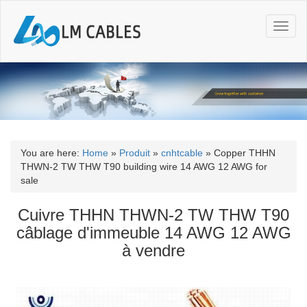
T
o
g
g
l
e
n
a
v
i
You are here:
Home
»
Produit
»
cnhtcable
»
Copper THHN
g
THWN-2 TW THW T90 building wire 14 AWG 12 AWG for
a
sale
t
i
Cuivre THHN THWN-2 TW THW T90
o
câblage d'immeuble 14 AWG 12 AWG
n
à vendre