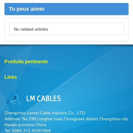
r
Tu peux aimer
No related articles
Produits pertinents
Links
Zhengzhou Lemei Cable Industry Co., LTD
Address: No.299,Longhai road,Zhongyuan district,Zhengzhou city
Henan province China
Tel: 0086-371-55367868