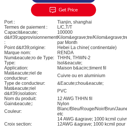
Port :
Tianjin, shanghai
Termes de paiement :
L/C,T/T
Capacit&eacute;
100000
d&#39;approvisionnement
Kilom&egrave;tre/Kilom&egrave;tr
:
par Month
Point d&#39;origine:
Hebei La chine( continentale)
Marque nom:
RENDA
Num&eacute;ro de Type:
THHN, THWN-2
Type:
Isol&eacute;
Application:
Maison b&acirc;timent fil
Mat&eacute;riel de
Cuivre ou en aluminium
conducteur:
Type de conducteur:
&Eacute;chou&eacute;
Mat&eacute;riel
PVC
d&#39;isolation:
Nom du produit:
12 AWG THHN fil
Gain&eacute;:
Nylon
Blanc/Bleu/Rouge/Noir/Brun/Jaun
Couleur:
etc
14 AWG &agrave; 1000 kcmil cuivr
Croix section:
12AWG &agrave; 1000 kcmil pour