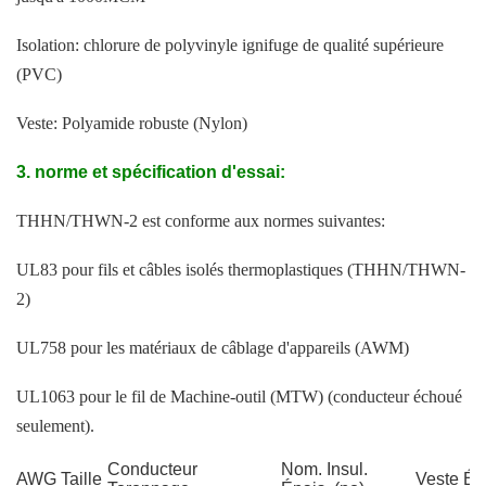
Isolation: chlorure de polyvinyle ignifuge de qualité supérieure
(PVC)
Veste: Polyamide robuste (Nylon)
3. norme et spécification d'essai
:
THHN/THWN-2 est conforme aux normes suivantes:
UL83 pour fils et câbles isolés thermoplastiques (THHN/THWN-
2)
UL758 pour les matériaux de câblage d'appareils (AWM)
UL1063 pour le fil de Machine-outil (MTW) (conducteur échoué
seulement).
Conducteur
Nom. Insul.
AWG Taille
Veste Ép