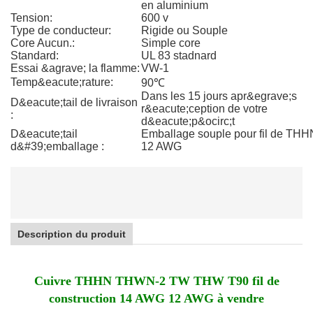
en aluminium
Tension:
600 v
Type de conducteur:
Rigide ou Souple
Core Aucun.:
Simple core
Standard:
UL 83 stadnard
Essai &agrave; la flamme:
VW-1
Temp&eacute;rature:
90℃
Dans les 15 jours apr&egrave;s
D&eacute;tail de livraison
r&eacute;ception de votre
:
d&eacute;p&ocirc;t
D&eacute;tail
Emballage souple pour fil de THH
d&#39;emballage :
12 AWG
Description du produit
Cuivre THHN THWN-2 TW THW T90 fil de
construction 14 AWG 12 AWG à vendre