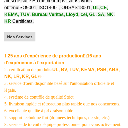
ainsi de suite
.
En même temps,
Nous avons
obtenu
ISO9001, ISO14001
, OHSAS18001,
UL
,
CE,
KEMA, TUV, Bureau Veritas, Lloyd, cei, GL, SA, NK,
KR
Certificats.
Nos Services
1.
25 ans d'expérience de production
Et
16 ans
d'expérience à l'exportation
.
2. certification de produits:
UL, BV, TUV, KEMA, PSB, ABS,
NK, LR, KR, GL
Etc
3. service d'oem disponible basé sur l'autorisation officielle et
légale.
4. système de contrôle de qualité Strict.
5. livraison rapide et rétroaction plus rapide que nos concurrents.
6. excellente qualité à prix raisonnable.
7. support technique fort (données techniques, dessin, etc.)
8. service de travail d'équipe professionnel pour vous activement.