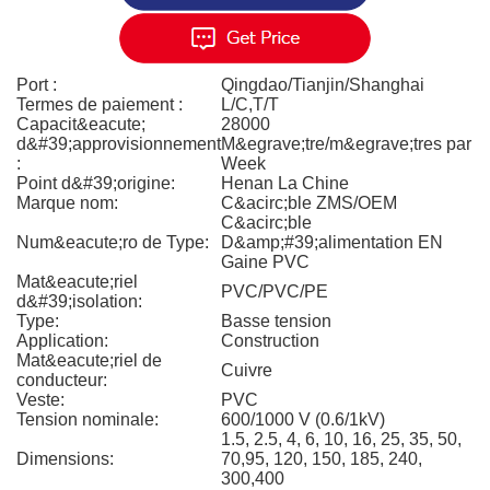
Port :
Qingdao/Tianjin/Shanghai
Termes de paiement :
L/C,T/T
Capacit&eacute;
28000
d&#39;approvisionnement
M&egrave;tre/m&egrave;tres par
:
Week
Point d&#39;origine:
Henan La Chine
Marque nom:
C&acirc;ble ZMS/OEM
C&acirc;ble
Num&eacute;ro de Type:
D&amp;#39;alimentation EN
Gaine PVC
Mat&eacute;riel
PVC/PVC/PE
d&#39;isolation:
Type:
Basse tension
Application:
Construction
Mat&eacute;riel de
Cuivre
conducteur:
Veste:
PVC
Tension nominale:
600/1000 V (0.6/1kV)
1.5, 2.5, 4, 6, 10, 16, 25, 35, 50,
Dimensions:
70,95, 120, 150, 185, 240,
300,400