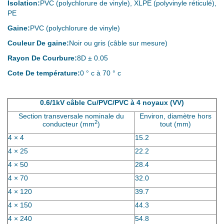
Isolation:
PVC (polychlorure de vinyle), XLPE (polyvinyle réticulé),
PE
Gaine:
PVC (polychlorure de vinyle)
Couleur De gaine:
Noir ou gris (câble sur mesure)
Rayon De Courbure:
8D ± 0.05
Cote De température:
0 ° c à 70 ° c
0.6/1kV câble Cu/PVC/PVC à 4 noyaux (VV)
Section transversale nominale du
Environ, diamètre hors
2
conducteur (mm
)
tout (mm)
4 × 4
15.2
4 × 25
22.2
4 × 50
28.4
4 × 70
32.0
4 × 120
39.7
4 × 150
44.3
4 × 240
54.8