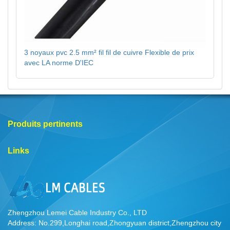
3 noyaux pvc 2.5 mm² fil fil de cuivre Flexible de prix
avec LA norme D'IEC
Produits pertinents
Links
Zhengzhou Lemei Cable Industry Co., LTD
Address: No.299,Longhai road,Zhongyuan district,Zhengzhou city