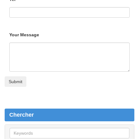
Your Message
Chercher
C
h