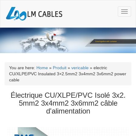
T
o
g
g
l
e
n
a
v
i
You are here:
Home
»
Produit
»
vericable
»
electric
g
CU/XLPE/PVC Insulated 3×2.5mm2 3x4mm2 3x6mm2 power
a
cable
t
i
Électrique CU/XLPE/PVC Isolé 3x2.
o
5mm2 3x4mm2 3x6mm2 câble
n
d'alimentation