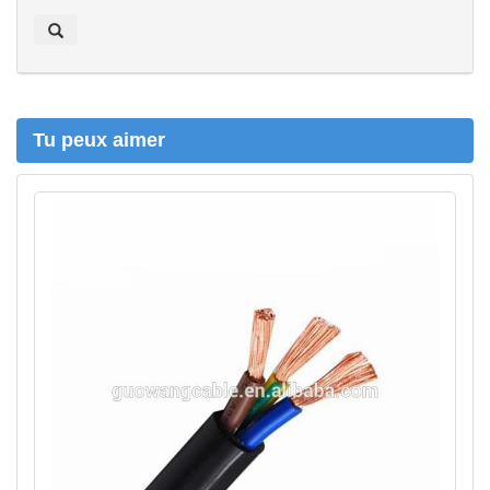
e
r
c
h
e
r
Tu peux aimer