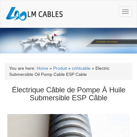
T
o
g
g
l
e
n
a
v
i
You are here:
Home
»
Produit
»
cnhtcable
»
Electric
g
Submersible Oil Pump Cable ESP Cable
a
t
Électrique Câble de Pompe À Huile
i
Submersible ESP Câble
o
n