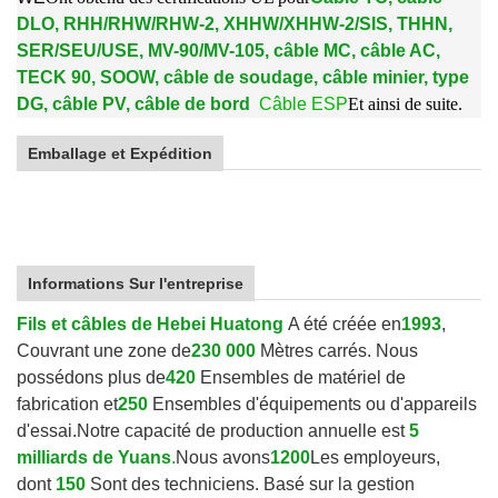
DLO, RHH/RHW/RHW-2, XHHW/XHHW-2/SIS, THHN,
SER/SEU/USE, MV-90/MV-105, câble MC, câble AC,
TECK 90, SOOW, câble de soudage, câble minier, type
DG, câble PV, câble de bord
Câble ESP
Et ainsi de suite.
Emballage et Expédition
Informations Sur l'entreprise
Fils et câbles de Hebei Huatong
A été créée en
1993
,
Couvrant une zone de
230 000
Mètres carrés. Nous
possédons plus de
420
Ensembles de matériel de
fabrication et
250
Ensembles d'équipements ou d'appareils
d'essai.
Notre capacité de production annuelle est
5
milliards de Yuans
.
Nous avons
1200
Les employeurs,
dont
150
Sont des techniciens. Basé sur la gestion