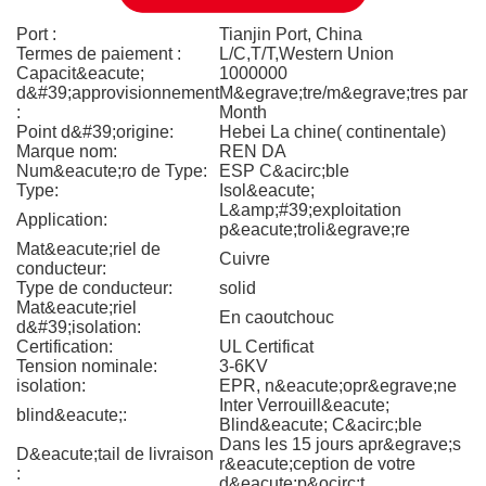
Port :
Tianjin Port, China
Termes de paiement :
L/C,T/T,Western Union
Capacit&eacute;
1000000
d&#39;approvisionnement
M&egrave;tre/m&egrave;tres par
:
Month
Point d&#39;origine:
Hebei La chine( continentale)
Marque nom:
REN DA
Num&eacute;ro de Type:
ESP C&acirc;ble
Type:
Isol&eacute;
L&amp;#39;exploitation
Application:
p&eacute;troli&egrave;re
Mat&eacute;riel de
Cuivre
conducteur:
Type de conducteur:
solid
Mat&eacute;riel
En caoutchouc
d&#39;isolation:
Certification:
UL Certificat
Tension nominale:
3-6KV
isolation:
EPR, n&eacute;opr&egrave;ne
Inter Verrouill&eacute;
blind&eacute;:
Blind&eacute; C&acirc;ble
Dans les 15 jours apr&egrave;s
D&eacute;tail de livraison
r&eacute;ception de votre
:
d&eacute;p&ocirc;t