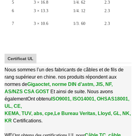
5
3 × 16.8
1/4. 62
2.3
1
6
3 × 13.3
1/4. 12
2.3
1
7
3 × 10.6
1/3. 60
2.3
1
Certificat UL
Nous sommes l'un des fabricants de câbles et de fils de
rang supérieur en chine. nos produits répondent aux
normes de
Gigaoctet, norme DIN d'astm, JIS, NF,
AS/NZS CSA GOST
Et ainsi de suite. Nous avons
également
Ont obtenu
ISO9001, ISO14001, OHSAS18001,
UL, CE,
KEMA, TUV, abs, cpe,
Le Bureau Veritas, Lloyd, GL, NK,
KR
Certifications.
W
E
Ont obtenu des certifications UL pour
Câble TC, câble