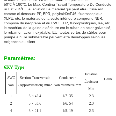
50
℃
À
180
℃
,
Le
Max.
Continu
Travail
Température
De
Conducte
ur
Est
204
℃
.
Le
Isolation
Le matériel qui peut être utilisé est
comme ci-dessous: PP, EPR, polyimid0eF46, fluoroscopique,
XLPE, etc. le matériau de la veste intérieure comprend NBR,
composé du néoprène et du PVC, EPR, fluoroplastiques, lea, etc.
le matériau de la gaine extérieure est le ruban en acier galvanisé,
le ruban en acier inoxydable, Etc. toutes sortes de câbles pour
pompe à huile submersible peuvent être développés selon les
exigences du client.
Paramètres:
6KV Type
Isolation
AWG
Section Transversale
Conducteur
Gaine É
Épaisseur
m
Non.
(Approximation) mm2
Non./diamètre mm
Mm
3 × 42.4
1/7. 35
2.3
1
1
2
3 × 33.6
1/6. 54
2.3
1
4
3 × 21.1
1/5. 19
2.3
1