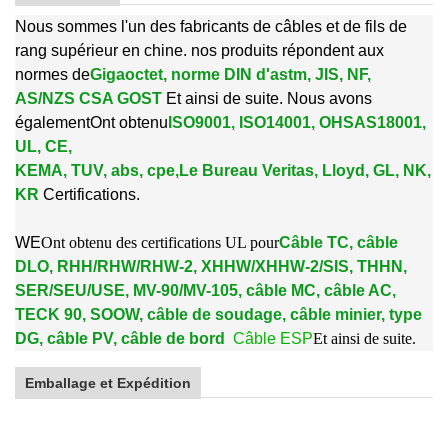
Nous sommes l'un des fabricants de câbles et de fils de
rang supérieur en chine. nos produits répondent aux
normes de
Gigaoctet, norme DIN d'astm, JIS, NF,
AS/NZS CSA GOST
Et ainsi de suite. Nous avons
également
Ont obtenu
ISO9001, ISO14001, OHSAS18001,
UL, CE,
KEMA, TUV, abs, cpe,
Le Bureau Veritas, Lloyd, GL, NK,
KR
Certifications.
W
E
Ont obtenu des certifications UL pour
Câble TC, câble
DLO, RHH/RHW/RHW-2, XHHW/XHHW-2/SIS, THHN,
SER/SEU/USE, MV-90/MV-105, câble MC, câble AC,
TECK 90, SOOW, câble de soudage, câble minier, type
DG, câble PV, câble de bord
Câble ESP
Et ainsi de suite.
Emballage et Expédition