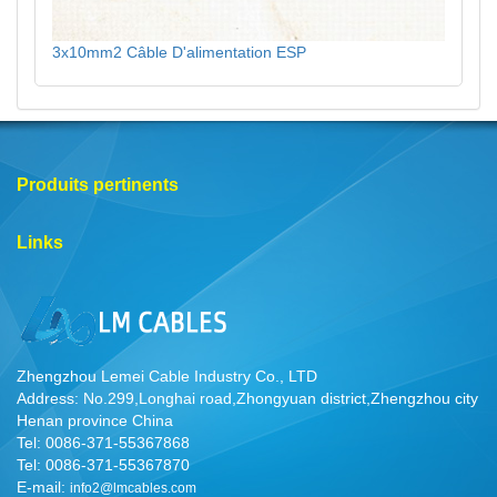
3x10mm2 Câble D'alimentation ESP
Produits pertinents
Links
Zhengzhou Lemei Cable Industry Co., LTD
Address: No.299,Longhai road,Zhongyuan district,Zhengzhou city
Henan province China
Tel: 0086-371-55367868
Tel: 0086-371-55367870
E-mail:
info2@lmcables.com