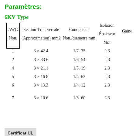
Paramètres:
6KV Type
Isolation
AWG
Section Transversale
Conducteur
Gaine É
Épaisseur
m
Non.
(Approximation) mm2
Non./diamètre mm
Mm
3 × 42.4
1/7. 35
2.3
1
1
2
3 × 33.6
1/6. 54
2.3
1
4
3 × 21.1
1/5. 19
2.3
1
5
3 × 16.8
1/4. 62
2.3
1
6
3 × 13.3
1/4. 12
2.3
1
7
3 × 10.6
1/3. 60
2.3
1
Certificat UL