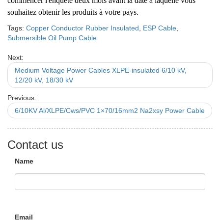
commencer l'enquête deux mois avant la date à laquelle vous
souhaitez obtenir les produits à votre pays.
Tags:
Copper Conductor Rubber Insulated
,
ESP Cable
,
Submersible Oil Pump Cable
Next:
Medium Voltage Power Cables XLPE-insulated 6/10 kV,
12/20 kV, 18/30 kV
Previous:
6/10KV Al/XLPE/Cws/PVC 1×70/16mm2 Na2xsy Power Cable
Contact us
Name
Email