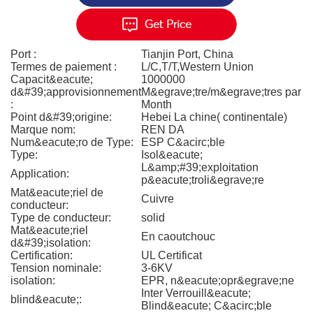
Port :
Tianjin Port, China
Termes de paiement :
L/C,T/T,Western Union
Capacit&eacute;
1000000
d&#39;approvisionnement
M&egrave;tre/m&egrave;tres par
:
Month
Point d&#39;origine:
Hebei La chine( continentale)
Marque nom:
REN DA
Num&eacute;ro de Type:
ESP C&acirc;ble
Type:
Isol&eacute;
L&amp;#39;exploitation
Application:
p&eacute;troli&egrave;re
Mat&eacute;riel de
Cuivre
conducteur:
Type de conducteur:
solid
Mat&eacute;riel
En caoutchouc
d&#39;isolation:
Certification:
UL Certificat
Tension nominale:
3-6KV
isolation:
EPR, n&eacute;opr&egrave;ne
Inter Verrouill&eacute;
blind&eacute;:
Blind&eacute; C&acirc;ble