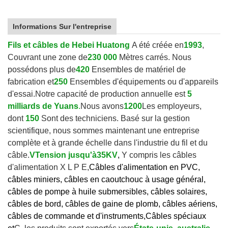
Informations Sur l'entreprise
Fils et câbles de Hebei Huatong
A été créée en
1993
,
Couvrant une zone de
230 000
Mètres carrés. Nous
possédons plus de
420
Ensembles de matériel de
fabrication et
250
Ensembles d'équipements ou d'appareils
d'essai.
Notre capacité de production annuelle est
5
milliards de Yuans
.
Nous avons
1200
Les employeurs,
dont
150
Sont des techniciens. Basé sur la gestion
scientifique, nous sommes maintenant une entreprise
complète et à grande échelle dans l'industrie du fil et du
câble.
V
Tension jusqu'à
35KV
,
Y compris les câbles
d'alimentation X L P E,
Câbles d'alimentation en PVC,
câbles miniers, câbles en caoutchouc à usage général,
câbles de pompe à huile submersibles, câbles solaires,
câbles de bord, câbles de gaine de plomb, câbles aériens,
câbles de commande et d'instruments,
Câbles spéciaux