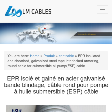
T
o
g
g
l
e
n
a
v
i
You are here:
Home
»
Produit
»
cnhtcable
»
EPR insulated
g
and sheathed, galvanized steel tape interlocked armoring,
a
round cable for submersible oil pump(ESP) cable
t
i
EPR isolé et gainé en acier galvanisé
o
bande blindage, câble rond pour pompe
n
à huile submersible (ESP) câble