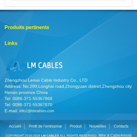
Produits pertinents
Links
Zhengzhou Lemei Cable Industry Co., LTD
Address: No.299,Longhai road,Zhongyuan district,Zhengzhou city
Henan province China
Tel: 0086-371-55367868
Tel: 0086-371-55367870
E-mail:
info2@lmcables.com
Accueil
Profil de l’entreprise
Produit
Nouvelles
Contacts
Wire & Cable
Arnold
COPYRIGHT 2016-2026
LM CABLES
ALL RIGHTS RESERVED.