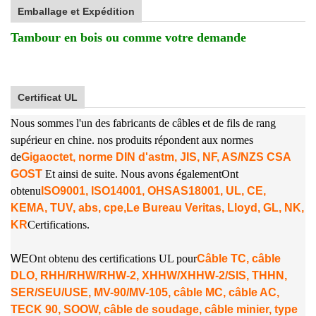
Emballage et Expédition
Tambour en bois ou comme votre demande
Certificat UL
Nous sommes l'un des fabricants de câbles et de fils de rang
supérieur en chine. nos produits répondent aux normes
de
Gigaoctet, norme DIN d'astm, JIS, NF, AS/NZS CSA
GOST
Et ainsi de suite. Nous avons également
Ont
obtenu
ISO9001, ISO14001, OHSAS18001, UL, CE,
KEMA, TUV, abs, cpe,
Le Bureau Veritas, Lloyd, GL, NK,
KR
Certifications.
W
E
Ont obtenu des certifications UL pour
Câble TC, câble
DLO, RHH/RHW/RHW-2, XHHW/XHHW-2/SIS, THHN,
SER/SEU/USE, MV-90/MV-105, câble MC, câble AC,
TECK 90, SOOW, câble de soudage, câble minier, type