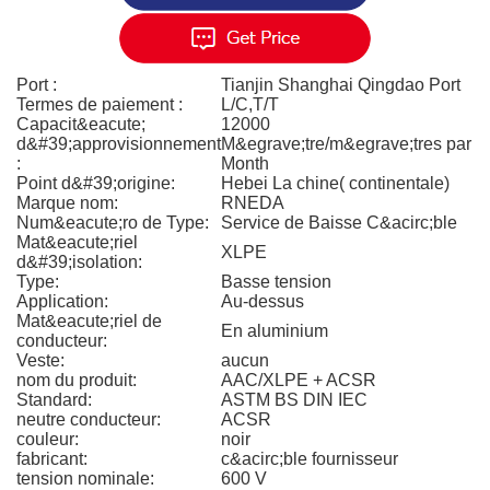
Port :
Tianjin Shanghai Qingdao Port
Termes de paiement :
L/C,T/T
Capacit&eacute;
12000
d&#39;approvisionnement
M&egrave;tre/m&egrave;tres par
:
Month
Point d&#39;origine:
Hebei La chine( continentale)
Marque nom:
RNEDA
Num&eacute;ro de Type:
Service de Baisse C&acirc;ble
Mat&eacute;riel
XLPE
d&#39;isolation:
Type:
Basse tension
Application:
Au-dessus
Mat&eacute;riel de
En aluminium
conducteur:
Veste:
aucun
nom du produit:
AAC/XLPE + ACSR
Standard:
ASTM BS DIN IEC
neutre conducteur:
ACSR
couleur:
noir
fabricant:
c&acirc;ble fournisseur
tension nominale:
600 V