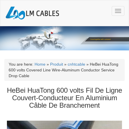
T
o
g
g
l
e
n
a
v
i
You are here:
Home
»
Produit
»
cnhtcable
»
HeBei HuaTong
g
600 volts Covered Line Wire-Aluminum Conductor Service
a
Drop Cable
t
i
HeBei HuaTong 600 volts Fil De Ligne
o
Couvert-Conducteur En Aluminium
n
Câble De Branchement