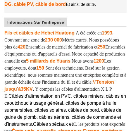
DG, câble PV, câble de bord
Et ainsi de suite.
Informations Sur l'entreprise
Fils et câbles de Hebei Huatong
A été créée en
1993
,
Couvrant une zone de
230 000
Mètres carrés. Nous possédons
plus de
420
Ensembles de matériel de fabrication et
250
Ensembles
d'équipements ou d'appareils d'essai.
Notre capacité de production
annuelle est
5 milliards de Yuans
.
Nous avons
1200
Les
employeurs, dont
150
Sont des techniciens. Basé sur la gestion
scientifique, nous sommes maintenant une entreprise complète et à
grande échelle dans l'industrie du fil et du câble.
V
Tension
jusqu'à
35KV
,
Y compris les câbles d'alimentation X L P
E,
Câbles d'alimentation en PVC, câbles miniers, câbles en
caoutchouc à usage général, câbles de pompe à huile
submersibles, câbles solaires, câbles de bord, câbles de
gaine de plomb, câbles aériens, câbles de commande et
d'instruments,
Câbles spéciaux et
C. les produits sont exportés