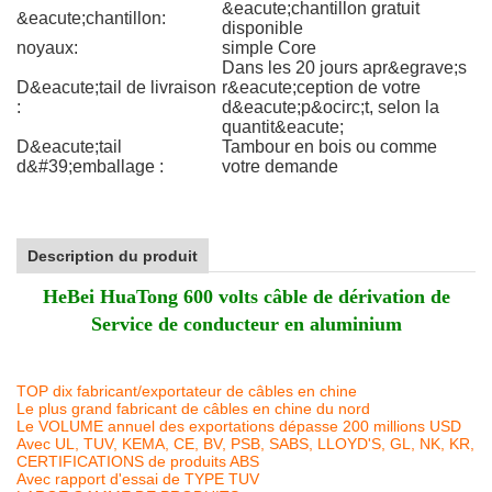
&eacute;chantillon gratuit
&eacute;chantillon:
disponible
noyaux:
simple Core
Dans les 20 jours apr&egrave;s
D&eacute;tail de livraison
r&eacute;ception de votre
:
d&eacute;p&ocirc;t, selon la
quantit&eacute;
D&eacute;tail
Tambour en bois ou comme
d&#39;emballage :
votre demande
Description du produit
HeBei HuaTong 600 volts câble de dérivation de
Service de conducteur en aluminium
TOP dix fabricant/exportateur de câbles en chine
Le plus grand fabricant de câbles en chine du nord
Le VOLUME annuel des exportations dépasse 200 millions USD
Avec UL, TUV, KEMA, CE, BV, PSB, SABS, LLOYD'S, GL, NK, KR,
CERTIFICATIONS de produits ABS
Avec rapport d'essai de TYPE TUV