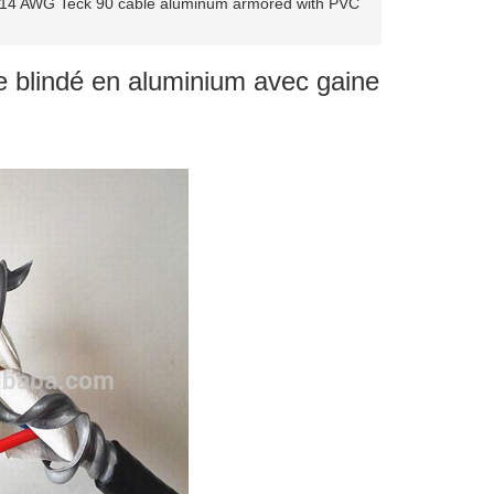
*14 AWG Teck 90 cable aluminum armored with PVC
 blindé en aluminium avec gaine