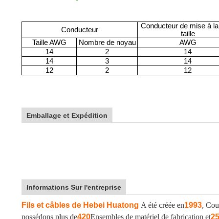
Conducteur de mise à la 
Conducteur
taille
Taille AWG
Nombre de noyau
AWG
14
2
14
14
3
14
12
2
12
Emballage et Expédition
Informations Sur l'entreprise
Fils et câbles de Hebei Huatong
A été créée en
1993
, Cou
possédons plus de
420
Ensembles de matériel de fabrication et
2