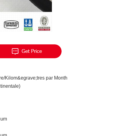
re/Kilom&egrave;tres par Month
tinentale)
nium
nium