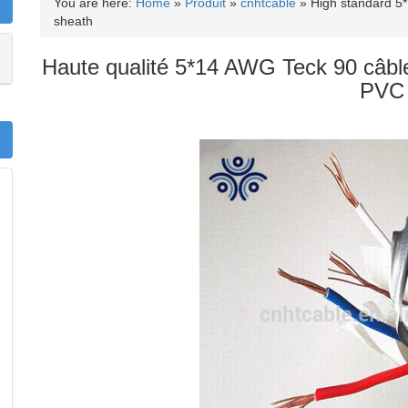
You are here:
Home
»
Produit
»
cnhtcable
»
High standard 5
sheath
Haute qualité 5*14 AWG Teck 90 câble
PVC