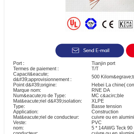
Port :
Tianjin port
Termes de paiement :
T/T
Capacit&eacute;
500 Kilom&egrave;t
d&#39;approvisionnement :
Point d&#39;origine:
Hebei La chine( con
Marque nom:
RNE DA
Num&eacute;ro de Type:
MC c&acirc;ble
Mat&eacute;riel d&#39;isolation:
XLPE
Type:
Basse tension
Application:
Construction
Mat&eacute;riel de conducteur:
cuivre ou en alumi
Veste:
PVC
nom:
5 * 14AWG Teck 90
conducteur:
cuivre ou en alumi