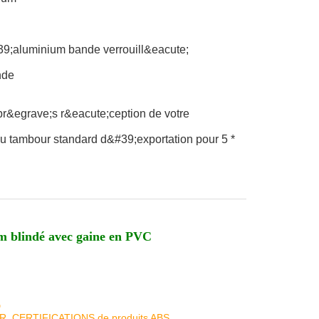
39;aluminium bande verrouill&eacute;
nde
pr&egrave;s r&eacute;ception de votre
u tambour standard d&#39;exportation pour 5 *
m blindé avec gaine en PVC
D
KR, CERTIFICATIONS de produits ABS