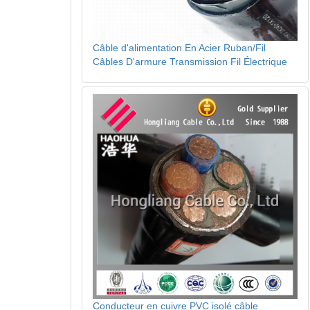
Câble d'alimentation En Acier Ruban/Fil
Câbles D'armure Transmission Fil Électrique
Conducteur en cuivre PVC isolé câble