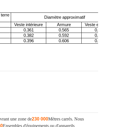
terre
Diamètre approximatif
Veste intérieure
Armure
Veste extérieure
0.361
0.565
0.651
0.382
0.592
0.672
0.396
0.606
0.686
vrant une zone de
230 000
Mètres carrés. Nous
50
Ensembles d'équipements ou d'appareils