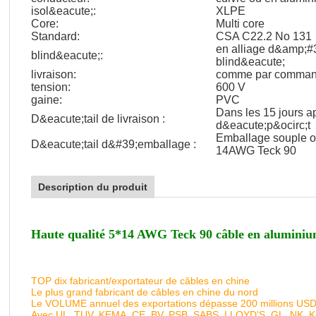
isol&eacute;:
XLPE
Core:
Multi core
Standard:
CSA C22.2 No 131
en alliage d&amp;#
blind&eacute;:
blind&eacute;
livraison:
comme par comma
tension:
600 V
gaine:
PVC
Dans les 15 jours a
D&eacute;tail de livraison :
d&eacute;p&ocirc;t
Emballage souple o
D&eacute;tail d&#39;emballage :
14AWG Teck 90
Description du produit
Haute qualité 5*14 AWG Teck 90 câble en aluminiu
TOP dix fabricant/exportateur de câbles en chine
Le plus grand fabricant de câbles en chine du nord
Le VOLUME annuel des exportations dépasse 200 millions US
Avec UL, TUV, KEMA, CE, BV, PSB, SABS, LLOYD'S, GL, NK, 