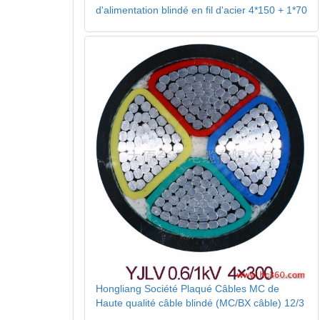
d'alimentation blindé en fil d'acier 4*150 + 1*70
Hongliang Société Plaqué Câbles MC de
Haute qualité câble blindé (MC/BX câble) 12/3