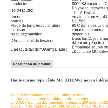
conducteur:
8000 S&eacute;rie C
Poly&eacute;thyl&eg
isol&eacute;:
Thhn/Thwn-2
armure:
en aluminium Agraf&
normes:
UL1569
Plage de temp&eacute;rature:
90 C dans des Endro
livraison:
comme par comman
&eacute;chantillon:
disponible
Dans les 15 jours ap
D&eacute;tail de livraison :
d&eacute;p&ocirc;t
Emballage souple ou
D&eacute;tail d&#39;emballage :
c&acirc;ble MC xhhw
Description du produit
Haute norme type câble MC XHHW-2 noyau intérieu
TOP dix fabricant/exportateur de câbles en chine
Le plus grand fabricant de câbles en chine du nord
Le VOLUME annuel des exportations dépasse 200 millions US
Avec UL, TUV, KEMA, CE, BV, PSB, SABS, LLOYD'S, GL, NK, 