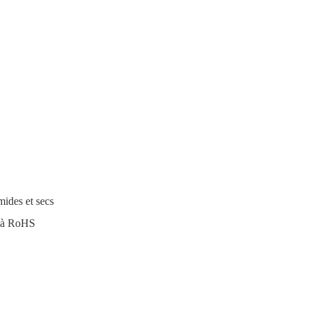
mides et secs
t à RoHS