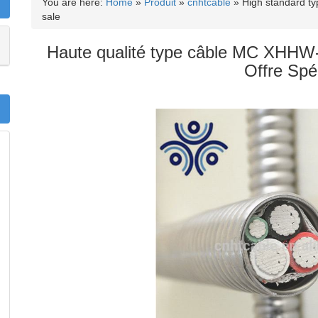
You are here:
Home
»
Produit
»
cnhtcable
»
High standard t
sale
Haute qualité type câble MC XHHW-
Offre Spé