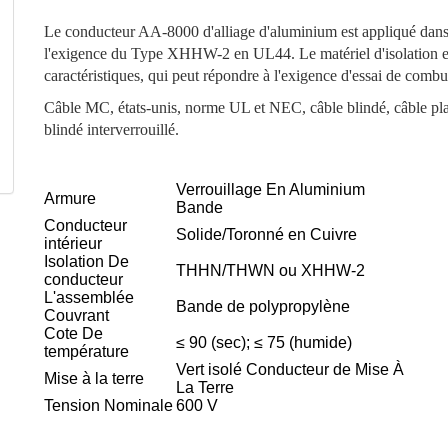
Le conducteur AA-8000 d'alliage d'aluminium est appliqué dans
l'exigence du Type XHHW-2 en UL44. Le matériel d'isolation es
caractéristiques, qui peut répondre à l'exigence d'essai de comb
Câble MC, états-unis, norme UL et NEC, câble blindé, câble p
blindé interverrouillé.
Verrouillage En Aluminium
Armure
Bande
Conducteur
Solide/Toronné en Cuivre
intérieur
Isolation De
THHN/THWN ou XHHW-2
conducteur
L'assemblée
Bande de polypropylène
Couvrant
Cote De
≤ 90 (sec); ≤ 75 (humide)
température
Vert isolé Conducteur de Mise À
Mise à la terre
La Terre
Tension Nominale
600 V