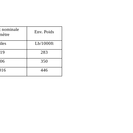
t nominale
Env. Poids
mètre
iles
Lb/1000ft
19
283
06
350
016
446