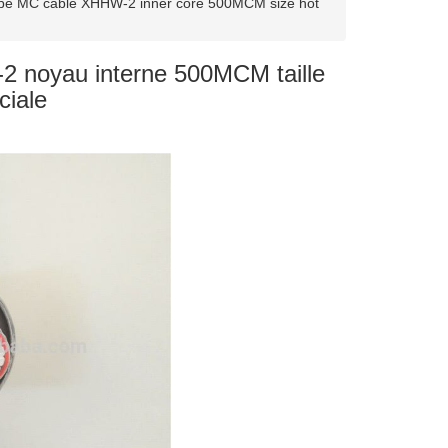
ype MC cable XHHW-2 inner core 500MCM size hot
2 noyau interne 500MCM taille
ciale