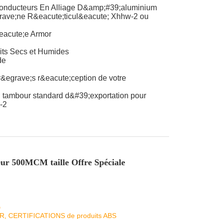
onducteurs En Alliage D&amp;#39;aluminium
rave;ne R&eacute;ticul&eacute; Xhhw-2 ou
eacute;e Armor
its Secs et Humides
de
r&egrave;s r&eacute;ception de votre
 tambour standard d&#39;exportation pour
-2
r 500MCM taille Offre Spéciale
D
KR, CERTIFICATIONS de produits ABS