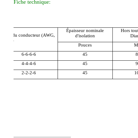
Fiche technique:
Épaisseur nominale
Hors tou
Taille du conducteur (AWG,
d'isolation
Dia
Kcmil)
Pouces
M
6-6-6-6
45
8
4-4-4-6
45
9
2-2-2-6
45
1