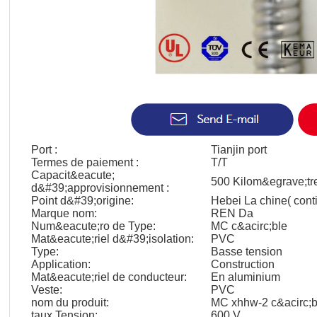
Port :
Tianjin port
Termes de paiement :
T/T
Capacit&eacute;
500 Kilom&egrave;tr
d&#39;approvisionnement :
Point d&#39;origine:
Hebei La chine( cont
Marque nom:
REN Da
Num&eacute;ro de Type:
MC c&acirc;ble
Mat&eacute;riel d&#39;isolation:
PVC
Type:
Basse tension
Application:
Construction
Mat&eacute;riel de conducteur:
En aluminium
Veste:
PVC
nom du produit:
MC xhhw-2 c&acirc;b
taux Tension:
600 V