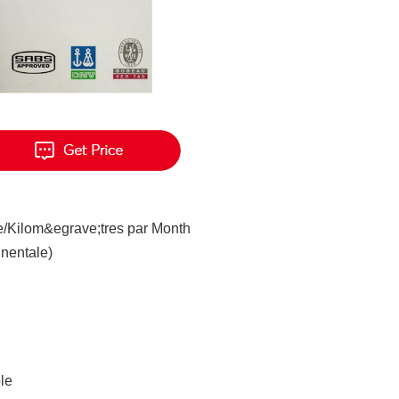
e/Kilom&egrave;tres par Month
inentale)
le