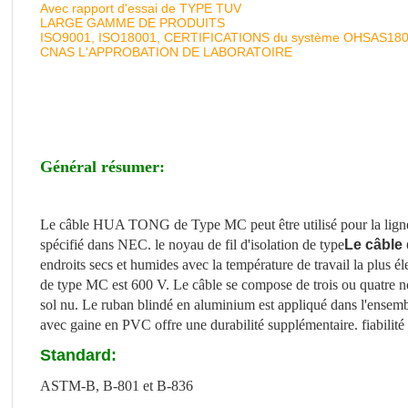
Avec rapport d'essai de TYPE TUV
LARGE GAMME DE PRODUITS
ISO9001, ISO18001, CERTIFICATIONS du système OHSAS18
CNAS L'APPROBATION DE LABORATOIRE
Général résumer:
Le câble HUA TONG de Type MC peut être utilisé pour la ligne 
spécifié dans NEC. le noyau de fil d'isolation de type
Le câble
endroits secs et humides avec la température de travail la plus 
de type MC est 600 V. Le câble se compose de trois ou quatre n
sol nu. Le ruban blindé en aluminium est appliqué dans l'ensemb
avec gaine en PVC offre une durabilité supplémentaire. fiabilité à
Standard:
ASTM-B, B-801 et B-836