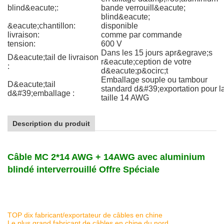
blind&eacute;:
bande verrouill&eacute;
blind&eacute;
&eacute;chantillon:
disponible
livraison:
comme par commande
tension:
600 V
Dans les 15 jours apr&egrave;s
D&eacute;tail de livraison
r&eacute;ception de votre
:
d&eacute;p&ocirc;t
Emballage souple ou tambour
D&eacute;tail
standard d&#39;exportation pour l
d&#39;emballage :
taille 14 AWG
Description du produit
Câble MC 2*14 AWG + 14AWG avec aluminium
blindé interverrouillé Offre Spéciale
TOP dix fabricant/exportateur de câbles en chine
Le plus grand fabricant de câbles en chine du nord