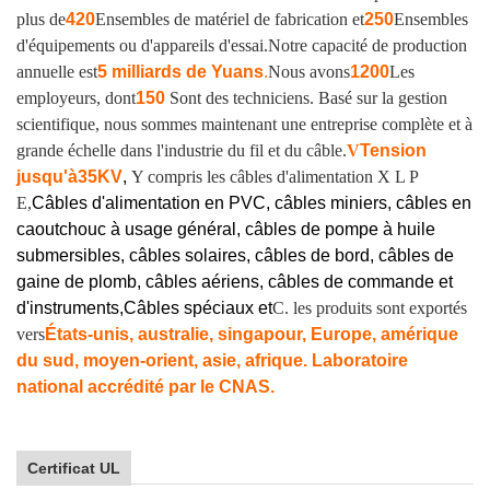
plus de
420
Ensembles de matériel de fabrication et
250
Ensembles
d'équipements ou d'appareils d'essai.
Notre capacité de production
annuelle est
5 milliards de Yuans
.
Nous avons
1200
Les
employeurs, dont
150
Sont des techniciens. Basé sur la gestion
scientifique, nous sommes maintenant une entreprise complète et à
grande échelle dans l'industrie du fil et du câble.
V
Tension
jusqu'à
35KV
,
Y compris les câbles d'alimentation X L P
E,
Câbles d'alimentation en PVC, câbles miniers, câbles en
caoutchouc à usage général, câbles de pompe à huile
submersibles, câbles solaires, câbles de bord, câbles de
gaine de plomb, câbles aériens, câbles de commande et
d'instruments,
Câbles spéciaux et
C. les produits sont exportés
vers
États-unis, australie, singapour, Europe, amérique
du sud, moyen-orient, asie, afrique. Laboratoire
national accrédité par le CNAS.
Certificat UL