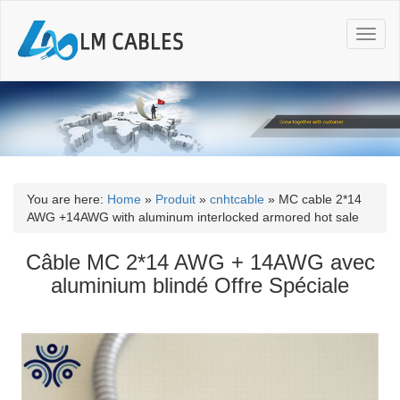
T
o
g
g
l
e
n
a
v
i
You are here:
Home
»
Produit
»
cnhtcable
»
MC cable 2*14
g
AWG +14AWG with aluminum interlocked armored hot sale
a
t
Câble MC 2*14 AWG + 14AWG avec
i
aluminium blindé Offre Spéciale
o
n