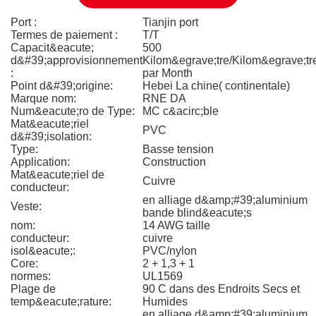
Port :
Tianjin port
Termes de paiement :
T/T
Capacit&eacute;
500
d&#39;approvisionnement
Kilom&egrave;tre/Kilom&egrave;tr
:
par Month
Point d&#39;origine:
Hebei La chine( continentale)
Marque nom:
RNE DA
Num&eacute;ro de Type:
MC c&acirc;ble
Mat&eacute;riel
PVC
d&#39;isolation:
Type:
Basse tension
Application:
Construction
Mat&eacute;riel de
Cuivre
conducteur:
en alliage d&amp;#39;aluminium
Veste:
bande blind&eacute;s
nom:
14 AWG taille
conducteur:
cuivre
isol&eacute;:
PVC/nylon
Core:
2 + 1,3 + 1
normes:
UL1569
Plage de
90 C dans des Endroits Secs et
temp&eacute;rature:
Humides
en alliage d&amp;#39;aluminium