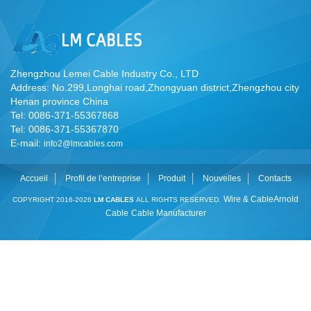
Zhengzhou Lemei Cable Industry Co., LTD
Address: No.299,Longhai road,Zhongyuan district,Zhengzhou city
Henan province China
Tel: 0086-371-55367868
Tel: 0086-371-55367870
E-mail:
info2@lmcables.com
Accueil
Profil de l’entreprise
Produit
Nouvelles
Contacts
Wire & Cable
Arnold
COPYRIGHT 2016-2026
LM CABLES
ALL RIGHTS RESERVED.
Cable
Cable Manufacturer