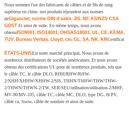
Nous sommes l'un des fabricants de câbles et de fils de rang
supérieur en chine. nos produits répondent aux normes
de
Gigaoctet, norme DIN d'astm, JIS, NF, AS/NZS CSA
GOST
Et ainsi de suite. En même temps, nous avons
obtenu
ISO9001, ISO14001, OHSAS18001, UL, CE, KEMA,
TUV, Bureau Veritas, Lloyd, cei, GL, SA, NK, KR
Certificat
ÉTATS-UNIS
Est notre marché principal. Nous avons de
nombreux distributeurs de sociétés américaines. Et nous avons
obtenu des certifications UL pour de nombreux produits, tels que
le câble TC, le câble DLO, RHH/RHW/RHW-
2/XHH/XHHW/XHHW-2/SIS, THHN/THHW/THW/THW-
2/THWN/THWN-2/TW, SER/SEU/utilisation/utilisation-2/MHF,
MV-90/MV-105, câble TC, câble MC, DLO, type DG, fil PV,
câble ca, Soow, câble de soudure et ainsi de suite.