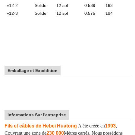
»
12-2
Solide
12 sol
0.539
163
»
12-3
Solide
12 sol
0.575
194
Emballage et Expédition
Informations Sur l'entreprise
Fils et câbles de Hebei Huatong
A été créée en
1993
,
Couvrant une zone de
230 000
Mètres carrés. Nous possédons