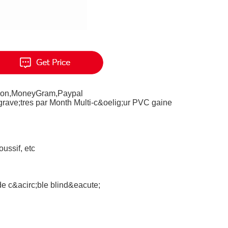
nion,MoneyGram,Paypal
ave;tres par Month Multi-c&oelig;ur PVC gaine
oussif, etc
de c&acirc;ble blind&eacute;