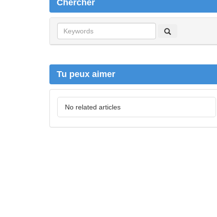
Chercher
C
h
e
r
c
Tu peux aimer
h
e
r
No related articles