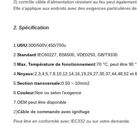
2) contrôle câble d'alimentation résistant au feu peut également 
Elle s'applique aux endroits avec des exigences particulières de 
2. Spécification
1
.
U0/U:
300/500V,450/750v
2.
Standard
:
IEC60227, BS6500, VDE0250, GB/T9330.
3.
Max. Température de fonctionnement:
70 °C, peut être 90 
4.
Noyaux:
2,3,4,5,
7,8,10,12,14,16,19,24,27,30,37,44,48,52 et 
5.
Section transversale:
0.50 ~ 10mm2
6.
Couleur:
Noir ou selon l'exigence
7.
OEM peut être disponible
2)
Câble de commande avec ignifuge
Peut être en conformité avec IEC332 ou sur votre demande.