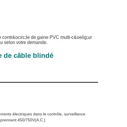
 contr&ocirc;le de gaine PVC multi-c&oelig;ur
ou selon votre demande.
 de câble blindé
ements électriques dans le contrôle, surveillance
omprennent 450/750V(A.C.)