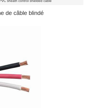
 PVC sheath control shielded cable
e de câble blindé