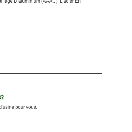
lliage D'aluminium (AAAC), L'acier En
t?
d'usine pour vous.