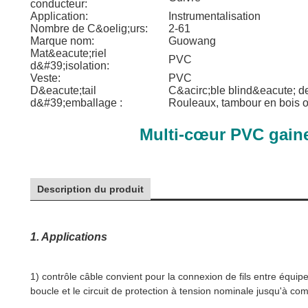
conducteur:
Application:
Instrumentalisation
Nombre de C&oelig;urs:
2-61
Marque nom:
Guowang
Mat&eacute;riel
PVC
d&#39;isolation:
Veste:
PVC
D&eacute;tail
C&acirc;ble blind&eacute; de
d&#39;emballage :
Rouleaux, tambour en bois 
Multi-cœur PVC gaine
Description du produit
1. Applications
1) contrôle câble convient pour la connexion de fils entre équip
boucle et le circuit de protection à tension nominale jusqu'à c