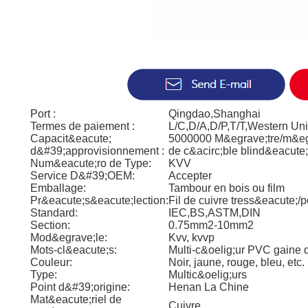
Port :
Qingdao,Shanghai
Termes de paiement :
L/C,D/A,D/P,T/T,Western U
Capacit&eacute;
5000000 M&egrave;tre/m&egr
d&#39;approvisionnement :
de c&acirc;ble blind&eacute;
Num&eacute;ro de Type:
KVV
Service D&#39;OEM:
Accepter
Emballage:
Tambour en bois ou film
Pr&eacute;s&eacute;lection:
Fil de cuivre tress&eacute;/p
Standard:
IEC,BS,ASTM,DIN
Section:
0.75mm2-10mm2
Mod&egrave;le:
Kvv, kvvp
Mots-cl&eacute;s:
Multi-c&oelig;ur PVC gaine 
Couleur:
Noir, jaune, rouge, bleu, etc.
Type:
Multic&oelig;urs
Point d&#39;origine:
Henan La Chine
Mat&eacute;riel de
Cuivre