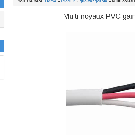
You are here:
Home
»
Produit
»
guowangcable
»
Multi cores
Multi-noyaux PVC gain