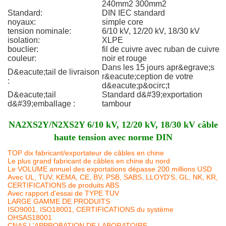
240mm2 300mm2
Standard:
DIN IEC standard
noyaux:
simple core
tension nominale:
6/10 kV, 12/20 kV, 18/30 kV
isolation:
XLPE
bouclier:
fil de cuivre avec ruban de cuivre
couleur:
noir et rouge
Dans les 15 jours apr&egrave;s
D&eacute;tail de livraison
r&eacute;ception de votre
:
d&eacute;p&ocirc;t
D&eacute;tail
Standard d&#39;exportation
d&#39;emballage :
tambour
NA2XS2Y/N2XS2Y 6/10 kV, 12/20 kV, 18/30 kV câble
haute tension avec norme DIN
TOP dix fabricant/exportateur de câbles en chine
Le plus grand fabricant de câbles en chine du nord
Le VOLUME annuel des exportations dépasse 200 millions USD
Avec UL, TUV, KEMA, CE, BV, PSB, SABS, LLOYD'S, GL, NK, KR,
CERTIFICATIONS de produits ABS
Avec rapport d'essai de TYPE TUV
LARGE GAMME DE PRODUITS
ISO9001, ISO18001, CERTIFICATIONS du système
OHSAS18001
CNAS L'APPROBATION DE LABORATOIRE