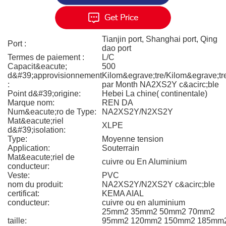
Tianjin port, Shanghai port, Qing
Port :
dao port
Termes de paiement :
L/C
Capacit&eacute;
500
d&#39;approvisionnement
Kilom&egrave;tre/Kilom&egrave;tr
:
par Month NA2XS2Y c&acirc;ble
Point d&#39;origine:
Hebei La chine( continentale)
Marque nom:
REN DA
Num&eacute;ro de Type:
NA2XS2Y/N2XS2Y
Mat&eacute;riel
XLPE
d&#39;isolation:
Type:
Moyenne tension
Application:
Souterrain
Mat&eacute;riel de
cuivre ou En Aluminium
conducteur:
Veste:
PVC
nom du produit:
NA2XS2Y/N2XS2Y c&acirc;ble
certificat:
KEMA AIAL
conducteur:
cuivre ou en aluminium
25mm2 35mm2 50mm2 70mm2
taille:
95mm2 120mm2 150mm2 185mm