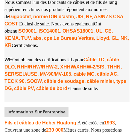
Nous sommes l'un des fabricants de câbles et de fils de rang
supérieur en chine. nos produits répondent aux normes
de
Gigaoctet, norme DIN d'astm, JIS, NF, AS/NZS CSA
GOST
Et ainsi de suite. Nous avons également
Ont
obtenu
ISO9001, ISO14001, OHSAS18001, UL, CE,
KEMA, TUV, abs, cpe,
Le Bureau Veritas, Lloyd, GL, NK,
KR
Certifications.
W
E
Ont obtenu des certifications UL pour
Câble TC, câble
DLO, RHH/RHW/RHW-2, XHHW/XHHW-2/SIS, THHN,
SER/SEU/USE, MV-90/MV-105, câble MC, câble AC,
TECK 90, SOOW, câble de soudage, câble minier, type
DG, câble PV, câble de bord
Et ainsi de suite.
Informations Sur l'entreprise
Fils et câbles de Hebei Huatong
A été créée en
1993
,
Couvrant une zone de
230 000
Mètres carrés. Nous possédons