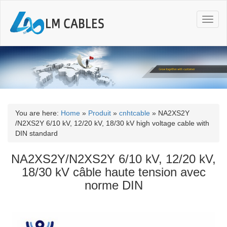
T
o
g
g
l
e
n
a
v
i
You are here:
Home
»
Produit
»
cnhtcable
»
NA2XS2Y
g
/N2XS2Y 6/10 kV, 12/20 kV, 18/30 kV high voltage cable with
a
DIN standard
t
i
NA2XS2Y/N2XS2Y 6/10 kV, 12/20 kV,
o
18/30 kV câble haute tension avec
n
norme DIN