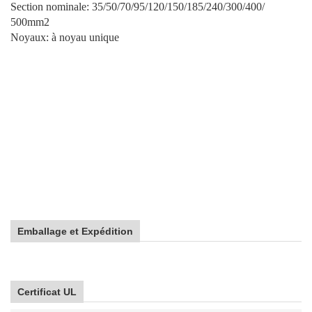
Section nominale: 35/50/70/95/120/150/185/240/300/400/
500mm2
Noyaux: à noyau unique
Emballage et Expédition
Certificat UL