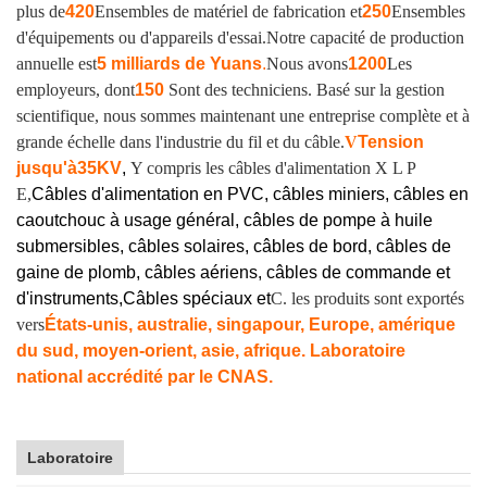
plus de
420
Ensembles de matériel de fabrication et
250
Ensembles
d'équipements ou d'appareils d'essai.
Notre capacité de production
annuelle est
5 milliards de Yuans
.
Nous avons
1200
Les
employeurs, dont
150
Sont des techniciens. Basé sur la gestion
scientifique, nous sommes maintenant une entreprise complète et à
grande échelle dans l'industrie du fil et du câble.
V
Tension
jusqu'à
35KV
,
Y compris les câbles d'alimentation X L P
E,
Câbles d'alimentation en PVC, câbles miniers, câbles en
caoutchouc à usage général, câbles de pompe à huile
submersibles, câbles solaires, câbles de bord, câbles de
gaine de plomb, câbles aériens, câbles de commande et
d'instruments,
Câbles spéciaux et
C. les produits sont exportés
vers
États-unis, australie, singapour, Europe, amérique
du sud, moyen-orient, asie, afrique. Laboratoire
national accrédité par le CNAS.
Laboratoire