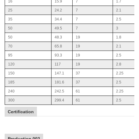
16
15.9
7
1.7
25
24.2
7
2.1
35
34.4
7
2.5
50
49.5
7
3
50
48.3
19
1.8
70
65.8
19
2.1
95
93.3
19
2.5
120
117
19
2.8
150
147.1
37
2.25
185
181.6
37
2.5
240
242.5
61
2.25
300
299.4
61
2.5
Certification
Production 002