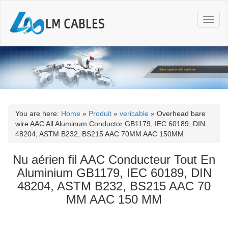
T
o
g
g
l
e
n
a
v
i
You are here:
Home
»
Produit
»
vericable
»
Overhead bare
g
wire AAC All Aluminum Conductor GB1179, IEC 60189, DIN
a
48204, ASTM B232, BS215 AAC 70MM AAC 150MM
t
i
Nu aérien fil AAC Conducteur Tout En
o
Aluminium GB1179, IEC 60189, DIN
n
48204, ASTM B232, BS215 AAC 70
MM AAC 150 MM