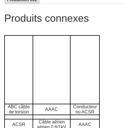
Produits connexes
ABC câble
Conducteur
AAAC
de torsion
nu ACSR
Câble aérien
ACSR
AAAC
aérien 0.6/1kV