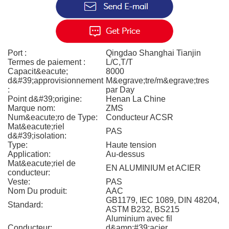
Port :
Qingdao Shanghai Tianjin
Termes de paiement :
L/C,T/T
Capacit&eacute;
8000
d&#39;approvisionnement
M&egrave;tre/m&egrave;tres
:
par Day
Point d&#39;origine:
Henan La Chine
Marque nom:
ZMS
Num&eacute;ro de Type:
Conducteur ACSR
Mat&eacute;riel
PAS
d&#39;isolation:
Type:
Haute tension
Application:
Au-dessus
Mat&eacute;riel de
EN ALUMINIUM et ACIER
conducteur:
Veste:
PAS
Nom Du produit:
AAC
GB1179, IEC 1089, DIN 48204,
Standard:
ASTM B232, BS215
Aluminium avec fil
Conducteur:
d&amp;#39;acier