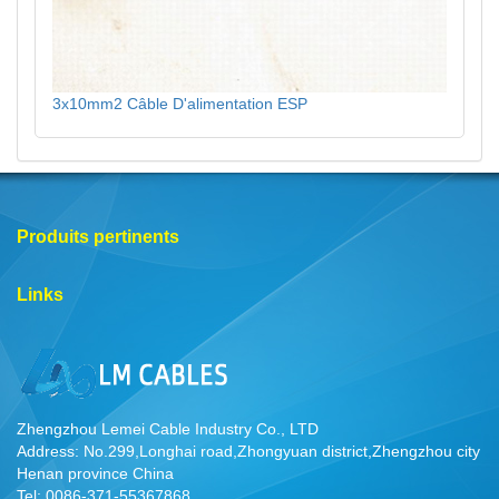
3x10mm2 Câble D'alimentation ESP
Produits pertinents
Links
Zhengzhou Lemei Cable Industry Co., LTD
Address: No.299,Longhai road,Zhongyuan district,Zhengzhou city
Henan province China
Tel: 0086-371-55367868