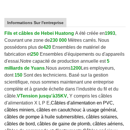
Informations Sur l'entreprise
Fils et câbles de Hebei Huatong
A été créée en
1993
,
Couvrant une zone de
230 000
Mètres carrés. Nous
possédons plus de
420
Ensembles de matériel de
fabrication et
250
Ensembles d'équipements ou d'appareils
d'essai.
Notre capacité de production annuelle est
5
milliards de Yuans
.
Nous avons
1200
Les employeurs,
dont
150
Sont des techniciens. Basé sur la gestion
scientifique, nous sommes maintenant une entreprise
complète et à grande échelle dans l'industrie du fil et du
câble.
V
Tension jusqu'à
35KV
,
Y compris les câbles
d'alimentation X L P E,
Câbles d'alimentation en PVC,
câbles miniers, câbles en caoutchouc à usage général,
câbles de pompe à huile submersibles, câbles solaires,
câbles de bord, câbles de gaine de plomb, câbles aériens,