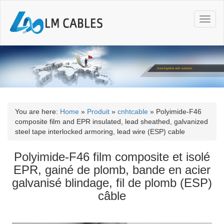
T
o
g
g
l
e
n
a
v
i
You are here:
Home
»
Produit
»
cnhtcable
»
Polyimide-F46
g
composite film and EPR insulated, lead sheathed, galvanized
a
steel tape interlocked armoring, lead wire (ESP) cable
t
i
Polyimide-F46 film composite et isolé
o
EPR, gainé de plomb, bande en acier
n
galvanisé blindage, fil de plomb (ESP)
câble