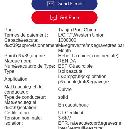
Port :
Tianjin Port, China
Termes de paiement :
L/C,T/T,Western Union
Capacit&eacute;
1000000
d&#39;approvisionnement
M&egrave;tre/m&egrave;tres par
:
Month
Point d&#39;origine:
Hebei La chine( continentale)
Marque nom:
REN DA
Num&eacute;ro de Type:
ESP C&acirc;ble
Type:
Isol&eacute;
L&amp;#39;exploitation
Application:
p&eacute;troli&egrave;re
Mat&eacute;riel de
Cuivre
conducteur:
Type de conducteur:
solid
Mat&eacute;riel
En caoutchouc
d&#39;isolation:
Certification:
UL Certificat
Tension nominale:
3-6KV
isolation:
EPR, n&eacute;opr&egrave;ne
Inter Verrouill&eacute;