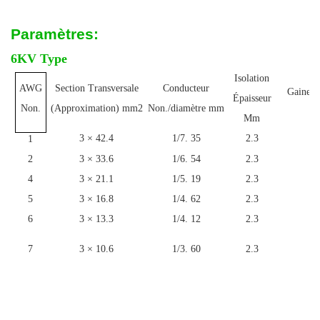
Paramètres:
6KV Type
Isolation
AWG
Section Transversale
Conducteur
Gaine É
Épaisseur
m
Non.
(Approximation) mm2
Non./diamètre mm
Mm
3 × 42.4
1/7. 35
2.3
1
1
2
3 × 33.6
1/6. 54
2.3
1
4
3 × 21.1
1/5. 19
2.3
1
5
3 × 16.8
1/4. 62
2.3
1
6
3 × 13.3
1/4. 12
2.3
1
7
3 × 10.6
1/3. 60
2.3
1