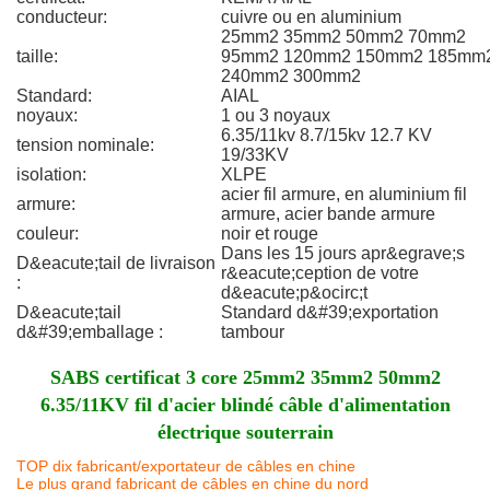
conducteur:
cuivre ou en aluminium
25mm2 35mm2 50mm2 70mm2
taille:
95mm2 120mm2 150mm2 185mm
240mm2 300mm2
Standard:
AIAL
noyaux:
1 ou 3 noyaux
6.35/11kv 8.7/15kv 12.7 KV
tension nominale:
19/33KV
isolation:
XLPE
acier fil armure, en aluminium fil
armure:
armure, acier bande armure
couleur:
noir et rouge
Dans les 15 jours apr&egrave;s
D&eacute;tail de livraison
r&eacute;ception de votre
:
d&eacute;p&ocirc;t
D&eacute;tail
Standard d&#39;exportation
d&#39;emballage :
tambour
SABS certificat 3 core 25mm2 35mm2 50mm2
6.35/11KV fil d'acier blindé câble d'alimentation
électrique souterrain
TOP dix fabricant/exportateur de câbles en chine
Le plus grand fabricant de câbles en chine du nord