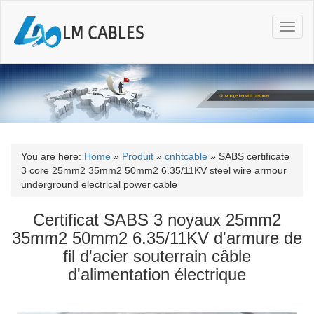
T
o
g
g
l
e
n
a
v
i
You are here:
Home
»
Produit
»
cnhtcable
»
SABS certificate
g
3 core 25mm2 35mm2 50mm2 6.35/11KV steel wire armour
a
underground electrical power cable
t
i
Certificat SABS 3 noyaux 25mm2
o
35mm2 50mm2 6.35/11KV d'armure de
n
fil d'acier souterrain câble
d'alimentation électrique