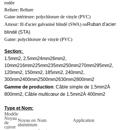
rodée
Reliure: Reliure
Gaine intérieure: polychlorure de vinyle (PVC)
Amour: fil d'acier galvanisé blindé (SWA) ou
Ruban d'acier
blindé (STA)
Gaine: polychlorure de vinyle (PVC)
Section:
1.5mm
2
, 2.5mm
2
4mm
2
6mm
2
,
10mm
2
16mm
2
25mm
2
35mm
2
50mm
2
70mm
2
95mm
2
,
120mm
2
, 150mm
2
, 185mm
2
, 240mm
2
,
300mm
2
400mm
2
500mm
2
630mm
2
800mm
2
Gamme de production
: Câble simple de 1.5mm
2
À
800mm
2
, Câble multicœur de 1.5mm
2
À 400mm
2
Type et Nom:
Modèle
Noyau
Noyau en
Nom
Application
de
aluminium
cuivre