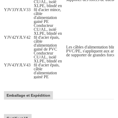
CU/AL, isolé
XLPE, blindé en
YJV33
YJLV33
fil d'acier mince,
câble
d'alimentation
gainé PE
Conducteur
CU/AL, isolé
XLPE, blindé en
YJV42
YJLV42
fil d'acier épais,
câble
d'alimentation
Les câbles d'alimentation blindé
gainé de PVC
PVC/PE, s'appliquent aux arbres
Conducteur
de supporter de grandes forces 
CU/AL, isolé
XLPE, blindé en
YJV43
YJLV43
fil d'acier épais,
câble
d'alimentation
gainé PE
Emballage et Expédition