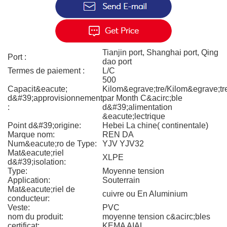
Tianjin port, Shanghai port, Qing
Port :
dao port
Termes de paiement :
L/C
500
Capacit&eacute;
Kilom&egrave;tre/Kilom&egrave;tr
d&#39;approvisionnement
par Month C&acirc;ble
:
d&#39;alimentation
&eacute;lectrique
Point d&#39;origine:
Hebei La chine( continentale)
Marque nom:
REN DA
Num&eacute;ro de Type:
YJV YJV32
Mat&eacute;riel
XLPE
d&#39;isolation:
Type:
Moyenne tension
Application:
Souterrain
Mat&eacute;riel de
cuivre ou En Aluminium
conducteur:
Veste:
PVC
nom du produit:
moyenne tension c&acirc;bles
certificat:
KEMA AIAL