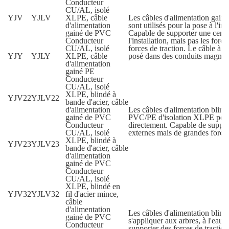
Conducteur
CU/AL, isolé
YJV
YJLV
XLPE, câble
Les câbles d'alimentation gai
d'alimentation
sont utilisés pour la pose à l'inté
gainé de PVC
Capable de supporter une certa
Conducteur
l'installation, mais pas les forc
CU/AL, isolé
forces de traction. Le câble à 
YJY
YJLY
XLPE, câble
posé dans des conduits magnét
d'alimentation
gainé PE
Conducteur
CU/AL, isolé
XLPE, blindé à
YJV22
YJLV22
bande d'acier, câble
d'alimentation
Les câbles d'alimentation blind
gainé de PVC
PVC/PE d'isolation XLPE peuve
Conducteur
directement. Capable de suppor
CU/AL, isolé
externes mais de grandes forces
XLPE, blindé à
YJV23
YJLV23
bande d'acier, câble
d'alimentation
gainé de PVC
Conducteur
CU/AL, isolé
XLPE, blindé en
YJV32
YJLV32
fil d'acier mince,
câble
d'alimentation
Les câbles d'alimentation blin
gainé de PVC
s'appliquer aux arbres, à l'eau 
Conducteur
supporter des forces de tractio