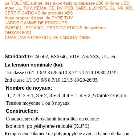
Le VOLUME annuel des exportations dépasse 200 millions USD
Avec UL, TUV, KEMA, CE, BV, PSB, SABS, LLOYD'S, GL, NK, KR,
CERTIFICATIONS de produits ABS
Avec rapport d'essai de TYPE TUV
LARGE GAMME DE PRODUITS
ISO9001, ISO18001, CERTIFICATIONS du système
OHSAS18001
CNAS L'APPROBATION DE LABORATOIRE
Standard:
IEC60502, BS6346, VDE, AS/NZS, UL, etc.
La tension nominale (kv):
1st classe 0.6/1 1.8/3 3.6/6 6/10 8.7/15 12/20 18/30 21/35
2nd classe 1/1 3/3 6/6 8.7/10 12/15 18/20-26/35
Nombre de noyaux:
1, 2, 3, 3 + 1, 3 + 2, 3 + 3, 4 4 + 1, 4 + 2, 5 faible tension
Tension moyenne 1 ou 3 noyaux
Construction:
Conducteur: cuivre/aluminium solide ou échoué
Isolation: polyéthylène réticulé (XLPE)
Remplisseur: filament de polypropylène avec la bande de liaison