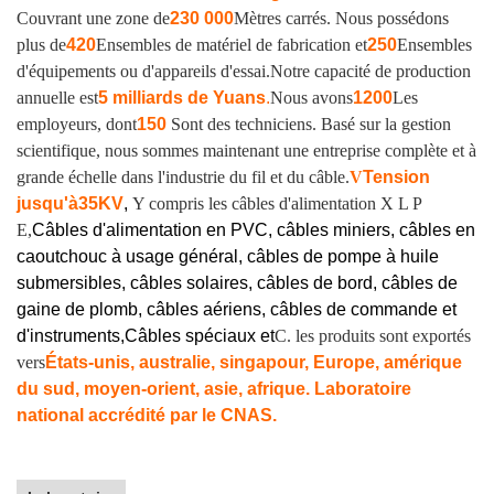
Couvrant une zone de
230 000
Mètres carrés. Nous possédons
plus de
420
Ensembles de matériel de fabrication et
250
Ensembles
d'équipements ou d'appareils d'essai.
Notre capacité de production
annuelle est
5 milliards de Yuans
.
Nous avons
1200
Les
employeurs, dont
150
Sont des techniciens. Basé sur la gestion
scientifique, nous sommes maintenant une entreprise complète et à
grande échelle dans l'industrie du fil et du câble.
V
Tension
jusqu'à
35KV
,
Y compris les câbles d'alimentation X L P
E,
Câbles d'alimentation en PVC, câbles miniers, câbles en
caoutchouc à usage général, câbles de pompe à huile
submersibles, câbles solaires, câbles de bord, câbles de
gaine de plomb, câbles aériens, câbles de commande et
d'instruments,
Câbles spéciaux et
C. les produits sont exportés
vers
États-unis, australie, singapour, Europe, amérique
du sud, moyen-orient, asie, afrique. Laboratoire
national accrédité par le CNAS.