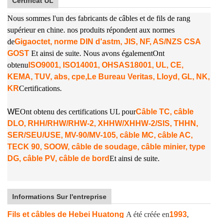
Certificat UL
Nous sommes l'un des fabricants de câbles et de fils de rang
supérieur en chine. nos produits répondent aux normes
de
Gigaoctet, norme DIN d'astm, JIS, NF, AS/NZS CSA
GOST
Et ainsi de suite. Nous avons également
Ont
obtenu
ISO9001, ISO14001, OHSAS18001, UL, CE,
KEMA, TUV, abs, cpe,
Le Bureau Veritas, Lloyd, GL, NK,
KR
Certifications.
W
E
Ont obtenu des certifications UL pour
Câble TC, câble
DLO, RHH/RHW/RHW-2, XHHW/XHHW-2/SIS, THHN,
SER/SEU/USE, MV-90/MV-105, câble MC, câble AC,
TECK 90, SOOW, câble de soudage, câble minier, type
DG, câble PV, câble de bord
Et ainsi de suite.
Informations Sur l'entreprise
Fils et câbles de Hebei Huatong
A été créée en
1993
,