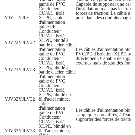
gainé de PVC
Capable de supporter une certa
Conducteur
l'installation, mais pas les forc
CU/AL, isolé
forces de traction. Le câble à 
YJY
YJLY
XLPE, câble
posé dans des conduits magnét
d'alimentation
gainé PE
Conducteur
CU/AL, isolé
XLPE, blindé à
YJV22
YJLV22
bande d'acier, câble
d'alimentation
Les câbles d'alimentation blind
gainé de PVC
PVC/PE d'isolation XLPE peuve
Conducteur
directement. Capable de suppor
CU/AL, isolé
externes mais de grandes forces
XLPE, blindé à
YJV23
YJLV23
bande d'acier, câble
d'alimentation
gainé de PVC
Conducteur
CU/AL, isolé
XLPE, blindé en
YJV32
YJLV32
fil d'acier mince,
câble
d'alimentation
Les câbles d'alimentation blin
gainé de PVC
s'appliquer aux arbres, à l'eau 
Conducteur
supporter des forces de tractio
CU/AL, isolé
XLPE, blindé en
YJV33
YJLV33
fil d'acier mince,