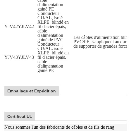
câble
d'alimentation
gainé PE
Conducteur
CU/AL, isolé
XLPE, blindé en
YJV42
YJLV42
fil d'acier épais,
câble
d'alimentation
Les câbles d'alimentation blindé
gainé de PVC
PVC/PE, s'appliquent aux arbres
Conducteur
de supporter de grandes forces 
CU/AL, isolé
XLPE, blindé en
YJV43
YJLV43
fil d'acier épais,
câble
d'alimentation
gainé PE
Emballage et Expédition
Certificat UL
Nous sommes l'un des fabricants de câbles et de fils de rang