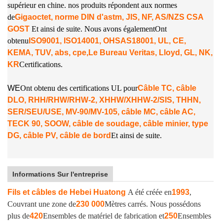
supérieur en chine. nos produits répondent aux normes
de
Gigaoctet, norme DIN d'astm, JIS, NF, AS/NZS CSA
GOST
Et ainsi de suite. Nous avons également
Ont
obtenu
ISO9001, ISO14001, OHSAS18001, UL, CE,
KEMA, TUV, abs, cpe,
Le Bureau Veritas, Lloyd, GL, NK,
KR
Certifications.
W
E
Ont obtenu des certifications UL pour
Câble TC, câble
DLO, RHH/RHW/RHW-2, XHHW/XHHW-2/SIS, THHN,
SER/SEU/USE, MV-90/MV-105, câble MC, câble AC,
TECK 90, SOOW, câble de soudage, câble minier, type
DG, câble PV, câble de bord
Et ainsi de suite.
Informations Sur l'entreprise
Fils et câbles de Hebei Huatong
A été créée en
1993
,
Couvrant une zone de
230 000
Mètres carrés. Nous possédons
plus de
420
Ensembles de matériel de fabrication et
250
Ensembles