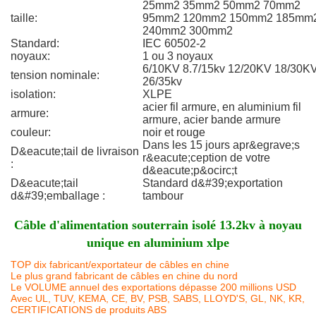
25mm2 35mm2 50mm2 70mm2
taille:
95mm2 120mm2 150mm2 185mm
240mm2 300mm2
Standard:
IEC 60502-2
noyaux:
1 ou 3 noyaux
6/10KV 8.7/15kv 12/20KV 18/30K
tension nominale:
26/35kv
isolation:
XLPE
acier fil armure, en aluminium fil
armure:
armure, acier bande armure
couleur:
noir et rouge
Dans les 15 jours apr&egrave;s
D&eacute;tail de livraison
r&eacute;ception de votre
:
d&eacute;p&ocirc;t
D&eacute;tail
Standard d&#39;exportation
d&#39;emballage :
tambour
Câble d'alimentation souterrain isolé 13.2kv à noyau
unique en aluminium xlpe
TOP dix fabricant/exportateur de câbles en chine
Le plus grand fabricant de câbles en chine du nord
Le VOLUME annuel des exportations dépasse 200 millions USD
Avec UL, TUV, KEMA, CE, BV, PSB, SABS, LLOYD'S, GL, NK, KR,
CERTIFICATIONS de produits ABS