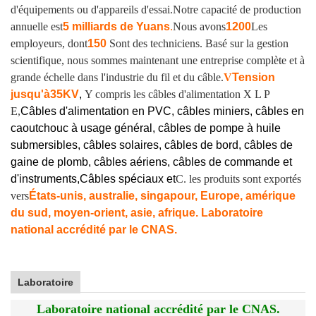
d'équipements ou d'appareils d'essai.
Notre capacité de production
annuelle est
5 milliards de Yuans
.
Nous avons
1200
Les
employeurs, dont
150
Sont des techniciens. Basé sur la gestion
scientifique, nous sommes maintenant une entreprise complète et à
grande échelle dans l'industrie du fil et du câble.
V
Tension
jusqu'à
35KV
,
Y compris les câbles d'alimentation X L P
E,
Câbles d'alimentation en PVC, câbles miniers, câbles en
caoutchouc à usage général, câbles de pompe à huile
submersibles, câbles solaires, câbles de bord, câbles de
gaine de plomb, câbles aériens, câbles de commande et
d'instruments,
Câbles spéciaux et
C. les produits sont exportés
vers
États-unis, australie, singapour, Europe, amérique
du sud, moyen-orient, asie, afrique. Laboratoire
national accrédité par le CNAS.
Laboratoire
Laboratoire national accrédité par le CNAS.