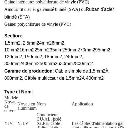
Gaine intérieure: polychlorure de vinyle (PVC)
Amour: fil d'acier galvanisé blindé (SWA) ou
Ruban d'acier
blindé (STA)
Gaine: polychlorure de vinyle (PVC)
Section:
1.5mm
2
, 2.5mm
2
4mm
2
6mm
2
,
10mm
2
16mm
2
25mm
2
35mm
2
50mm
2
70mm
2
95mm
2
,
120mm
2
, 150mm
2
, 185mm
2
, 240mm
2
,
300mm
2
400mm
2
500mm
2
630mm
2
800mm
2
Gamme de production
: Câble simple de 1.5mm
2
À
800mm
2
, Câble multicœur de 1.5mm
2
À 400mm
2
Type et Nom:
Modèle
Noyau
Noyau en
Nom
Application
de
aluminium
cuivre
Conducteur
CU/AL, isolé
YJV
YJLV
XLPE, câble
Les câbles d'alimentation gai
d'alimentation
sont utilisés pour la pose à l'inté