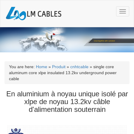
T
o
g
g
l
e
n
a
v
i
You are here:
Home
»
Produit
»
cnhtcable
»
single core
g
aluminum core xlpe insulated 13.2kv underground power
a
cable
t
i
En aluminium à noyau unique isolé par
o
xlpe de noyau 13.2kv câble
n
d'alimentation souterrain