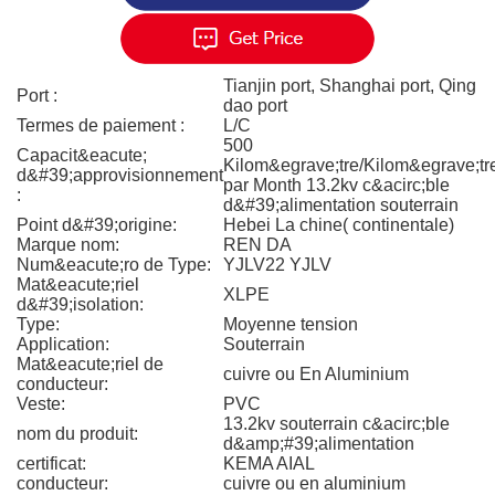
Tianjin port, Shanghai port, Qing
Port :
dao port
Termes de paiement :
L/C
500
Capacit&eacute;
Kilom&egrave;tre/Kilom&egrave;tr
d&#39;approvisionnement
par Month 13.2kv c&acirc;ble
:
d&#39;alimentation souterrain
Point d&#39;origine:
Hebei La chine( continentale)
Marque nom:
REN DA
Num&eacute;ro de Type:
YJLV22 YJLV
Mat&eacute;riel
XLPE
d&#39;isolation:
Type:
Moyenne tension
Application:
Souterrain
Mat&eacute;riel de
cuivre ou En Aluminium
conducteur:
Veste:
PVC
13.2kv souterrain c&acirc;ble
nom du produit:
d&amp;#39;alimentation
certificat:
KEMA AIAL
conducteur:
cuivre ou en aluminium