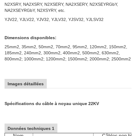
N2XSRY, NA2XSRY, N2XSERY, NA2XSERY, N2XSEYRGbY,
NA2XSEYRGbY, N2XSYRY, etc.
YJV22, YJLV22, YJV32, YJLV32, YJSV32, YJLSV32
Dimensions disponibles:
25mm2, 35mm2, 50mm2, 70mm2, 95mm2, 120mm2, 150mm2,
185mm2, 240mm2, 300mm2, 400mm2, 500mm2
, 630mm2,
800mm2; 1000mm2; 1200mm2; 1500mm2; 2000mm2; 2500mm2
Images détaillées
Spécifications du câble à noyau unique 22KV
Données techniques 1
Nom.
Câbles non bli