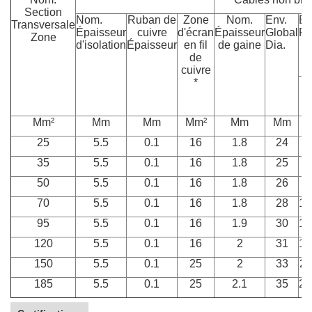
Section
Nom.
Ruban de
Zone
Nom.
Env.
En
Transversale
Épaisseur
cuivre
d'écran
Épaisseur
Global
Po
Zone
d'isolation
Épaisseur
en fil
de gaine
Dia.
de
cuivre
*
C
Mm²
Mm
Mm
Mm²
Mm
Mm
25
5.5
0.1
16
1.8
24
7
35
5.5
0.1
16
1.8
25
8
50
5.5
0.1
16
1.8
26
9
70
5.5
0.1
16
1.8
28
12
95
5.5
0.1
16
1.9
30
15
120
5.5
0.1
16
2
31
18
150
5.5
0.1
25
2
33
21
185
5.5
0.1
25
2.1
35
25