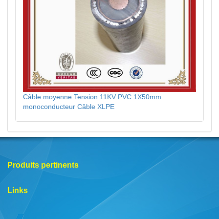
Câble moyenne Tension 11KV PVC 1X50mm
monoconducteur Câble XLPE
Produits pertinents
Links