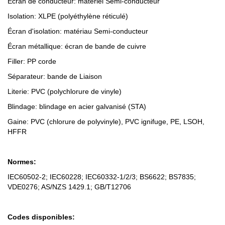
Écran de conducteur: matériel Semi-conducteur
Isolation: XLPE (polyéthylène réticulé)
Écran d'isolation: matériau Semi-conducteur
Écran métallique: écran de bande de cuivre
Filler: PP corde
Séparateur: bande de Liaison
Literie: PVC (polychlorure de vinyle)
Blindage: blindage en acier galvanisé (STA)
Gaine: PVC (chlorure de polyvinyle), PVC ignifuge, PE, LSOH,
HFFR
Normes:
IEC60502-2; IEC60228; IEC60332-1/2/3; BS6622; BS7835;
VDE0276; AS/NZS 1429.1; GB/T12706
Codes disponibles: