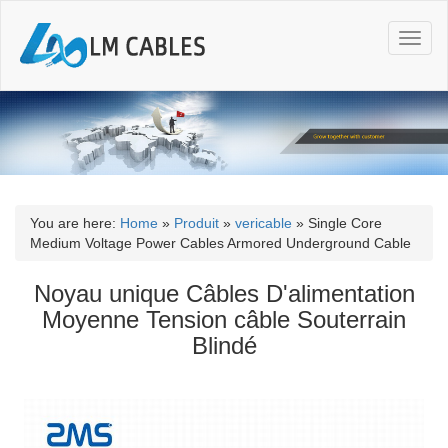
T
o
g
g
l
e
n
a
v
i
You are here:
Home
»
Produit
»
vericable
»
Single Core
g
Medium Voltage Power Cables Armored Underground Cable
a
t
Noyau unique Câbles D'alimentation
i
Moyenne Tension câble Souterrain
o
Blindé
n