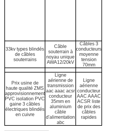
Câbles 3
Câble
33kv types blindés
conducteurs
souterrain à
de câbles
moyenne
noyau unique
souterrains
tension
AWA12/20kV
70mm
Ligne
aérienne de
Ligne
Prix usine de
transmission
aérienne
haute qualité ZMS
aac aaac acsr
conducteur
approvisionnement
conducteur
AAC AAAC
PVC isolation PVC
35mm en
ACSR liste
gaine 3 câbles
aluminium
de prix des
électriques blindés
câble
câbles
en cuivre
d'alimentation
rapides
abc