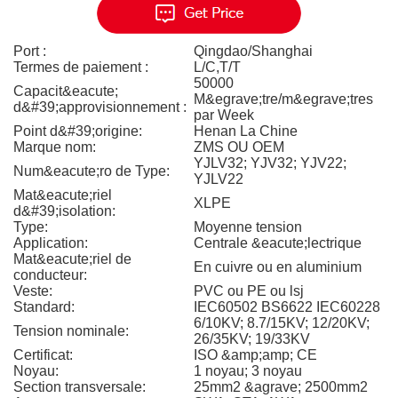
Port :
Qingdao/Shanghai
Termes de paiement :
L/C,T/T
50000
Capacit&eacute;
M&egrave;tre/m&egrave;tres
d&#39;approvisionnement :
par Week
Point d&#39;origine:
Henan La Chine
Marque nom:
ZMS OU OEM
YJLV32; YJV32; YJV22;
Num&eacute;ro de Type:
YJLV22
Mat&eacute;riel
XLPE
d&#39;isolation:
Type:
Moyenne tension
Application:
Centrale &eacute;lectrique
Mat&eacute;riel de
En cuivre ou en aluminium
conducteur:
Veste:
PVC ou PE ou lsj
Standard:
IEC60502 BS6622 IEC60228
6/10KV; 8.7/15KV; 12/20KV;
Tension nominale:
26/35KV; 19/33KV
Certificat:
ISO &amp;amp; CE
Noyau:
1 noyau; 3 noyau
Section transversale:
25mm2 &agrave; 2500mm2