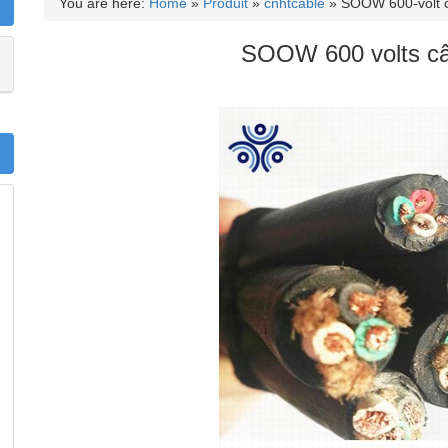
You are here:
Home
»
Produit
»
cnhtcable
»
SOOW 600-volt 
SOOW 600 volts c