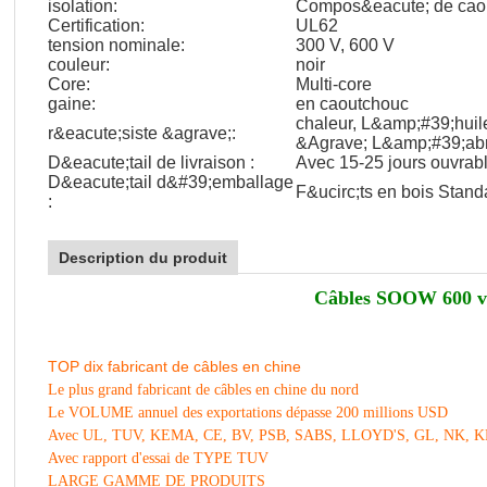
isolation:
Compos&eacute; de cao
Certification:
UL62
tension nominale:
300 V, 600 V
couleur:
noir
Core:
Multi-core
gaine:
en caoutchouc
chaleur, L&amp;#39;huil
r&eacute;siste &agrave;:
&Agrave; L&amp;#39;ab
D&eacute;tail de livraison :
Avec 15-25 jours ouvrab
D&eacute;tail d&#39;emballage
F&ucirc;ts en bois Stan
:
Description du produit
Câbles SOOW 600 v
TOP dix fabricant de câbles en chine
Le plus grand fabricant de câbles en chine du nord
Le VOLUME annuel des exportations dépasse 200 millions USD
Avec UL, TUV, KEMA, CE, BV, PSB, SABS, LLOYD'S, GL, NK, K
Avec rapport d'essai de TYPE TUV
LARGE GAMME DE PRODUITS