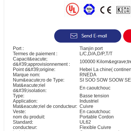
Port :
Tianjin port
Termes de paiement :
L/C,D/A,D/P,T/T
Capacit&eacute;
100000 Kilom&egrave;tr
d&#39;approvisionnement :
Point d&#39;origine:
Hebei La chine( continen
Marque nom:
RNEDA
Num&eacute;ro de Type:
SI SOO SOW SOOW S
Mat&eacute;riel
En caoutchouc
d&#39;isolation:
Type:
Basse tension
Application:
Industriel
Mat&eacute;riel de conducteur:
Cuivre
Veste:
En caoutchouc
nom du produit:
Portable Cordon
Standard:
UL62
conducteur:
Flexible Cuivre