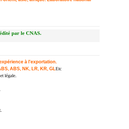
édité par le CNAS.
expérience à l'exportation.
ABS, ABS, NK, LR, KR, GL
Etc
et légale.
.
.