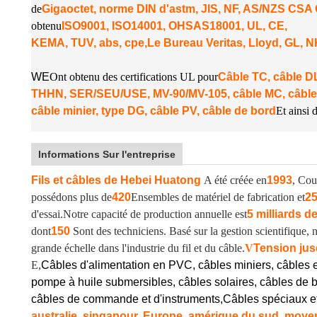
de
Gigaoctet, norme DIN d'astm, JIS, NF, AS/NZS CS
obtenu
ISO9001, ISO14001, OHSAS18001, UL, CE,
KEMA, TUV, abs, cpe,
Le Bureau Veritas, Lloyd, GL, 
W
E
Ont obtenu des certifications UL pour
Câble TC, câble
THHN, SER/SEU/USE, MV-90/MV-105, câble MC, câble
câble minier, type DG, câble PV, câble de bord
Et ainsi d
Informations Sur l'entreprise
Fils et câbles de Hebei Huatong
A été créée en
1993
, Cou
possédons plus de
420
Ensembles de matériel de fabrication et
2
d'essai.
Notre capacité de production annuelle est
5 milliards d
dont
150
Sont des techniciens. Basé sur la gestion scientifique
grande échelle dans l'industrie du fil et du câble.
V
Tension jus
E,
Câbles d'alimentation en PVC, câbles miniers, câbles 
pompe à huile submersibles, câbles solaires, câbles de b
câbles de commande et d'instruments,
Câbles spéciaux e
australie, singapour, Europe, amérique du sud, moyen-