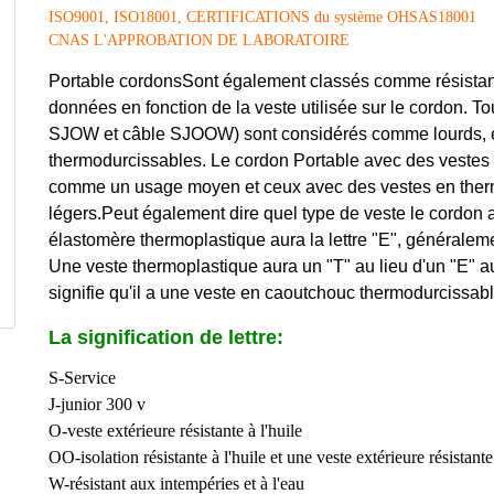
ISO9001, ISO18001, CERTIFICATIONS du système OHSAS18001
CNAS L'APPROBATION DE LABORATOIRE
Portable cordons
Sont également classés comme résistant
données en fonction de la veste utilisée sur le cordon. T
SJOW et câble SJOOW) sont considérés comme lourds, en
thermodurcissables. Le cordon Portable avec des vestes
comme un usage moyen et ceux avec des vestes en ther
légers
.
Peut également dire quel type de veste le cordon a 
élastomère thermoplastique aura la lettre "E", généraleme
Une veste thermoplastique aura un "T" au lieu d'un "E" 
signifie qu'il a une veste en caoutchouc thermodurcissabl
La signification de lettre:
S-Service
J-junior 300 v
O-veste extérieure résistante à l'huile
OO-isolation résistante à l'huile et une veste extérieure résistante 
W-résistant aux intempéries et à l'eau