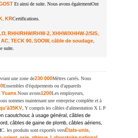
A GOST
Et ainsi de suite. Nous avons également
Ont
NK, KR
Certifications.
 DLO, RHH/RHW/RHW-2, XHHW/XHHW-2/SIS,
 AC, TECK 90, SOOW, câble de soudage,
e suite.
vrant une zone de
230 000
Mètres carrés. Nous
50
Ensembles d'équipements ou d'appareils
e Yuans
.
Nous avons
1200
Les employeurs,
, nous sommes maintenant une entreprise complète et à
qu'à
35KV
,
Y compris les câbles d'alimentation X L P
en caoutchouc à usage général, câbles de
ord, câbles de gaine de plomb, câbles aériens,
t
C. les produits sont exportés vers
États-unis,
orient, asie, afrique. Laboratoire national