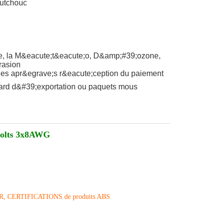
utchouc
e, la M&eacute;t&eacute;o, D&amp;#39;ozone,
rasion
les apr&egrave;s r&eacute;ception du paiement
dard d&#39;exportation ou paquets mous
olts 3x8AWG
R, CERTIFICATIONS de produits ABS