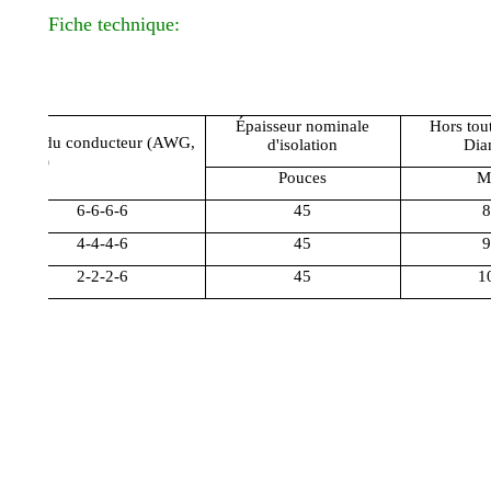
Fiche technique:
Épaisseur nominale
Hors tou
Taille du conducteur (AWG,
d'isolation
Dia
Kcmil)
Pouces
M
6-6-6-6
45
8
4-4-4-6
45
9
2-2-2-6
45
1