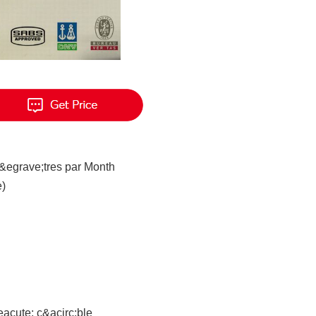
&egrave;tres par Month
e)
eacute; c&acirc;ble