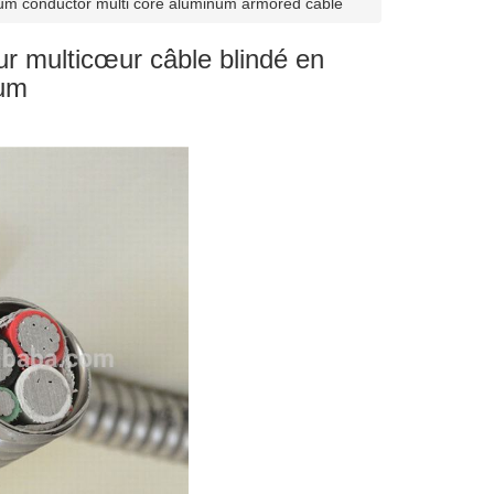
m conductor multi core aluminum armored cable
 multicœur câble blindé en
ium