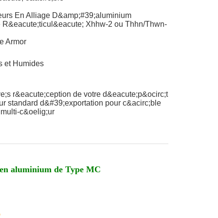
eurs En Alliage D&amp;#39;aluminium
e R&eacute;ticul&eacute; Xhhw-2 ou Thhn/Thwn-
e Armor
s et Humides
e;s r&eacute;ception de votre d&eacute;p&ocirc;t
r standard d&#39;exportation pour c&acirc;ble
multi-c&oelig;ur
s en aluminium de Type MC
D