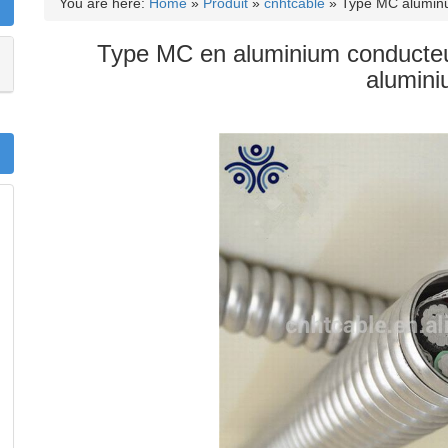
You are here:
Home
»
Produit
»
cnhtcable
»
Type MC aluminu
Type MC en aluminium conducteur
alumin