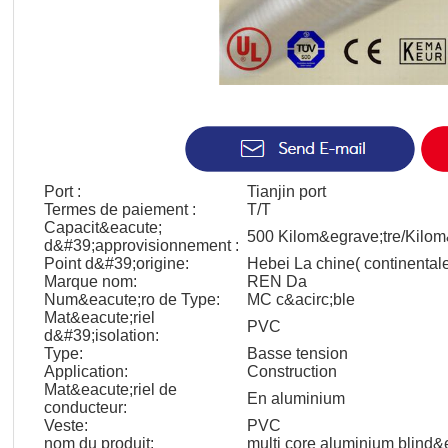
Port :
Tianjin port
Termes de paiement :
T/T
Capacit&eacute;
500 Kilom&egrave;tre/Kilom
d&#39;approvisionnement :
Point d&#39;origine:
Hebei La chine( continental
Marque nom:
REN Da
Num&eacute;ro de Type:
MC c&acirc;ble
Mat&eacute;riel
PVC
d&#39;isolation:
Type:
Basse tension
Application:
Construction
Mat&eacute;riel de
En aluminium
conducteur:
Veste:
PVC
nom du produit:
multi core aluminium blind&