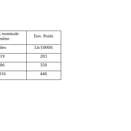
t nominale
Env. Poids
mètre
iles
Lb/1000ft
19
283
06
350
016
446