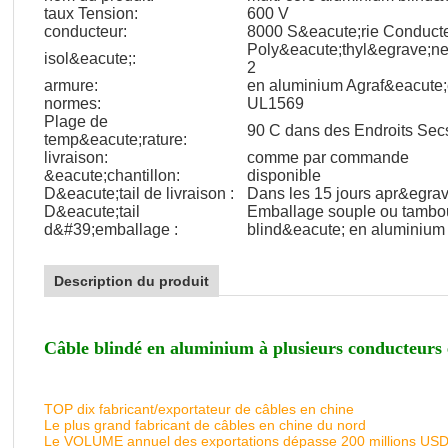
taux Tension:
600 V
conducteur:
8000 S&eacute;rie Conduct
Poly&eacute;thyl&egrave;n
isol&eacute;:
2
armure:
en aluminium Agraf&eacute;
normes:
UL1569
Plage de
90 C dans des Endroits Sec
temp&eacute;rature:
livraison:
comme par commande
&eacute;chantillon:
disponible
D&eacute;tail de livraison :
Dans les 15 jours apr&egrav
D&eacute;tail
Emballage souple ou tambou
d&#39;emballage :
blind&eacute; en aluminium 
Description du produit
Câble blindé en aluminium à plusieurs conducteur
TOP dix fabricant/exportateur de câbles en chine
Le plus grand fabricant de câbles en chine du nord
Le VOLUME annuel des exportations dépasse 200 millions US