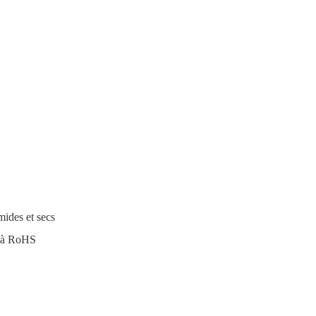
mides et secs
t à RoHS