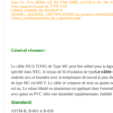
Avec UL, TUV, KEMA, CE, BV, PSB, SABS, LLOYD'S, GL, NK, 
Avec rapport d'essai de TYPE TUV
LARGE GAMME DE PRODUITS
ISO9001, ISO18001, CERTIFICATIONS du système OHSAS18
CNAS L'APPROBATION DE LABORATOIRE
Général résumer:
Le câble HUA TONG de Type MC peut être utilisé pour la ligne 
spécifié dans NEC. le noyau de fil d'isolation de type
Le câble
endroits secs et humides avec la température de travail la plus 
de type MC est 600 V. Le câble se compose de trois ou quatre n
sol nu. Le ruban blindé en aluminium est appliqué dans l'ensemb
avec gaine en PVC offre une durabilité supplémentaire. fiabilité à
Standard:
ASTM-B, B-801 et B-836