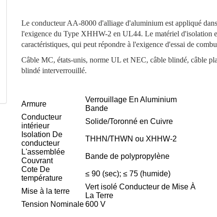
Le conducteur AA-8000 d'alliage d'aluminium est appliqué dans
l'exigence du Type XHHW-2 en UL44. Le matériel d'isolation es
caractéristiques, qui peut répondre à l'exigence d'essai de comb
Câble MC, états-unis, norme UL et NEC, câble blindé, câble p
blindé interverrouillé.
Verrouillage En Aluminium
Armure
Bande
Conducteur
Solide/Toronné en Cuivre
intérieur
Isolation De
THHN/THWN ou XHHW-2
conducteur
L'assemblée
Bande de polypropylène
Couvrant
Cote De
≤ 90 (sec); ≤ 75 (humide)
température
Vert isolé Conducteur de Mise À
Mise à la terre
La Terre
Tension Nominale
600 V