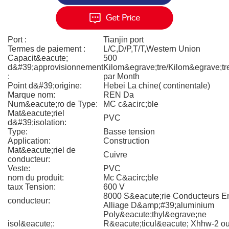
Port :
Tianjin port
Termes de paiement :
L/C,D/P,T/T,Western Union
Capacit&eacute;
500
d&#39;approvisionnement
Kilom&egrave;tre/Kilom&egrave;tr
:
par Month
Point d&#39;origine:
Hebei La chine( continentale)
Marque nom:
REN Da
Num&eacute;ro de Type:
MC c&acirc;ble
Mat&eacute;riel
PVC
d&#39;isolation:
Type:
Basse tension
Application:
Construction
Mat&eacute;riel de
Cuivre
conducteur:
Veste:
PVC
nom du produit:
Mc C&acirc;ble
taux Tension:
600 V
8000 S&eacute;rie Conducteurs E
conducteur:
Alliage D&amp;#39;aluminium
Poly&eacute;thyl&egrave;ne
isol&eacute;:
R&eacute;ticul&eacute; Xhhw-2 o