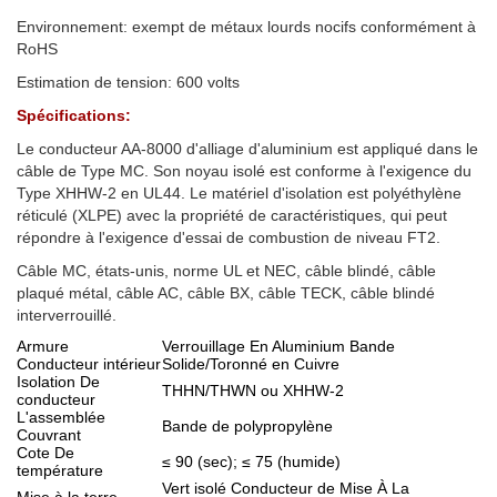
Environnement: exempt de métaux lourds nocifs conformément à
RoHS
Estimation de tension: 600 volts
Spécifications:
Le conducteur AA-8000 d'alliage d'aluminium est appliqué dans le
câble de Type MC. Son noyau isolé est conforme à l'exigence du
Type XHHW-2 en UL44. Le matériel d'isolation est polyéthylène
réticulé (XLPE) avec la propriété de caractéristiques, qui peut
répondre à l'exigence d'essai de combustion de niveau FT2.
Câble MC, états-unis, norme UL et NEC, câble blindé, câble
plaqué métal, câble AC, câble BX, câble TECK, câble blindé
interverrouillé.
Armure
Verrouillage En Aluminium Bande
Conducteur intérieur
Solide/Toronné en Cuivre
Isolation De
THHN/THWN ou XHHW-2
conducteur
L'assemblée
Bande de polypropylène
Couvrant
Cote De
≤ 90 (sec); ≤ 75 (humide)
température
Vert isolé Conducteur de Mise À La