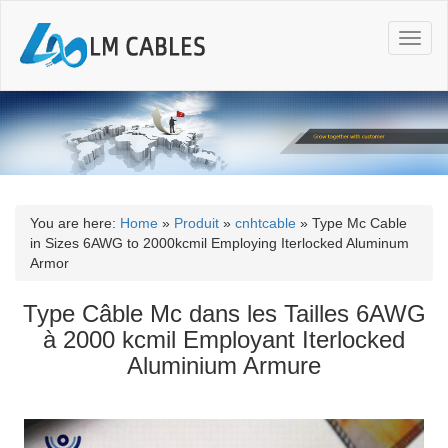
T
o
g
g
l
e
n
a
v
i
You are here:
Home
»
Produit
»
cnhtcable
»
Type Mc Cable
g
in Sizes 6AWG to 2000kcmil Employing Iterlocked Aluminum
a
Armor
t
i
Type Câble Mc dans les Tailles 6AWG
o
à 2000 kcmil Employant Iterlocked
n
Aluminium Armure