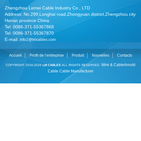
Zhengzhou Lemei Cable Industry Co., LTD
Address: No.299,Longhai road,Zhongyuan district,Zhengzhou city
Henan province China
Tel: 0086-371-55367868
Tel: 0086-371-55367870
E-mail:
info2@lmcables.com
Accueil
Profil de l’entreprise
Produit
Nouvelles
Contacts
Wire & Cable
Arnold
COPYRIGHT 2016-2026
LM CABLES
ALL RIGHTS RESERVED.
Cable
Cable Manufacturer