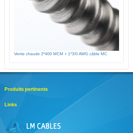
Vente chaude 2*400 MCM + 1*3/0 AWG câble MC
Produits pertinents
Links