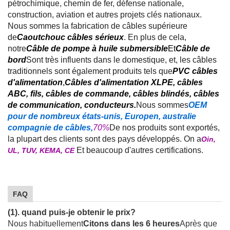
pétrochimique, chemin de fer, défense nationale,
construction, aviation et autres projets clés nationaux.
Nous sommes la fabrication de câbles supérieure
de
Caoutchouc câbles sérieux
. En plus de cela,
notre
Câble de pompe à huile submersible
Et
Câble de
bord
Sont très influents dans le domestique, et, les câbles
traditionnels sont également produits tels que
PVC câbles
d'alimentation
,
Câbles d'alimentation XLPE, câbles
ABC, fils, câbles de commande, câbles blindés, câbles
de communication, conducteurs.
Nous sommes
OEM
pour de nombreux états-unis, Europen, australie
compagnie de câbles,
70%
De nos produits sont exportés,
la plupart des clients sont des pays développés. On a
Oin,
Et beaucoup d'autres certifications.
UL, TUV, KEMA, CE
FAQ
(1). quand puis-je obtenir le prix?
Nous habituellement
Citons dans les 6 heures
Après que