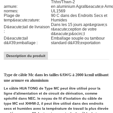
Thhn/Thwn-2
armure:
en aluminium Agraf&eacute;e Arm
normes:
UL1569
Plage de
90 C dans des Endroits Secs et
temp&eacute;rature:
Humides
Dans les 15 jours apr&egrave;s
D&eacute;tail de livraison
r&eacute;ception de votre
:
d&eacute;p&ocirc;t
D&eacute;tail
Emballage souple ou tambour
d&#39;emballage :
standard d&#39;exportation
Description du produit
Type de câble Mc dans les tailles 6AWG à 2000 kcmil utilisant
une armure en aluminium
Le câble HUA TONG de Type MC peut être utilisé pour la
ligne d'alimentation et de circuit de dérivation, comme
spécifié dans NEC. le noyau de fil d'isolation du câble de
type MC est XHHW-2, il peut être utilisé dans des endroits
secs et humides avec la température de travail la plus élevée