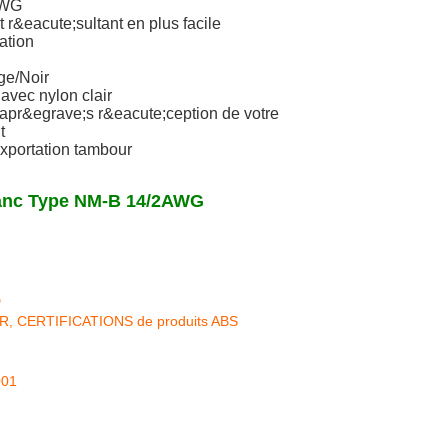
AWG
nt r&eacute;sultant en plus facile
ation
ge/Noir
avec nylon clair
 apr&egrave;s r&eacute;ception de votre
t
xportation tambour
lanc Type NM-B 14/2AWG
D
KR, CERTIFICATIONS de produits ABS
001