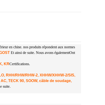
périeur en chine. nos produits répondent aux normes
A GOST
Et ainsi de suite. Nous avons également
Ont
NK, KR
Certifications.
 DLO, RHH/RHW/RHW-2, XHHW/XHHW-2/SIS,
 AC, TECK 90, SOOW, câble de soudage,
e suite.