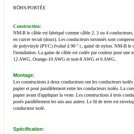
R
O
HS/PORTÉE
Construction
:
NM-B le câble est fabriqué comme câble 2, 3 ou 4 conducteurs, a
en cuivre recuit (doux). Les conducteurs toronnés sont compress
de polyvinyle (PVC) évalué à 90 ° c, gainé de nylon. NM-B le câbl
l'installation. La gaine de câble est codée par couleur pour une i
12 AWG, Orange-10 AWG et noir-8 AWG et 6 AWG.
Montage:
Les constructions à deux conducteurs ont les conducteurs isolés 
papier et posé parallèlement entre les conducteurs isolés. La con
papier avant d'appliquer la veste. Les constructions à trois cond
posés parallèlement les uns aux autres. Le fil de terre est envel
conducteur isolé.
Spécification: