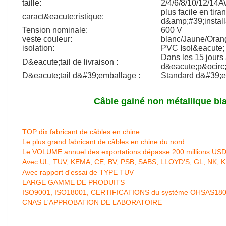
taille:
2/4/6/8/10/12/14
plus facile en tira
caract&eacute;ristique:
d&amp;#39;install
Tension nominale:
600 V
veste couleur:
blanc/Jaune/Oran
isolation:
PVC Isol&eacute; 
Dans les 15 jours
D&eacute;tail de livraison :
d&eacute;p&ocirc;
D&eacute;tail d&#39;emballage :
Standard d&#39;e
Câble gainé non métallique b
TOP dix fabricant de câbles en chine
Le plus grand fabricant de câbles en chine du nord
Le VOLUME annuel des exportations dépasse 200 millions US
Avec UL, TUV, KEMA, CE, BV, PSB, SABS, LLOYD'S, GL, NK, 
Avec rapport d'essai de TYPE TUV
LARGE GAMME DE PRODUITS
ISO9001, ISO18001, CERTIFICATIONS du système OHSAS18
CNAS L'APPROBATION DE LABORATOIRE