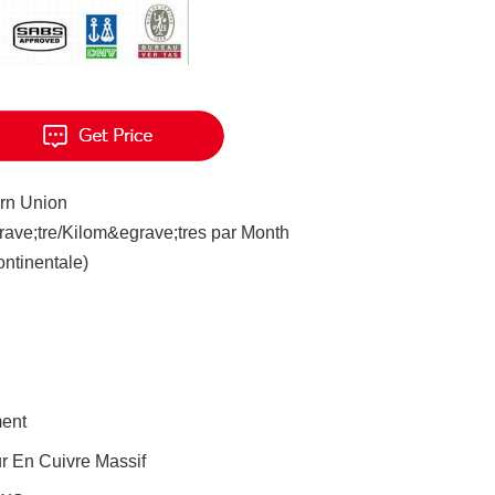
ern Union
ave;tre/Kilom&egrave;tres par Month
ontinentale)
ment
r En Cuivre Massif