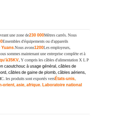
vrant une zone de
230 000
Mètres carrés. Nous
50
Ensembles d'équipements ou d'appareils
e Yuans
.
Nous avons
1200
Les employeurs,
, nous sommes maintenant une entreprise complète et à
qu'à
35KV
,
Y compris les câbles d'alimentation X L P
en caoutchouc à usage général, câbles de
ord, câbles de gaine de plomb, câbles aériens,
t
C. les produits sont exportés vers
États-unis,
orient, asie, afrique. Laboratoire national