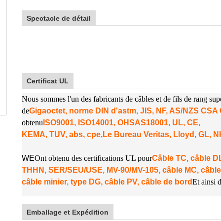
Spectacle de détail
Certificat UL
Nous sommes l'un des fabricants de câbles et de fils de rang su
de
Gigaoctet, norme DIN d'astm, JIS, NF, AS/NZS CS
obtenu
ISO9001, ISO14001, OHSAS18001, UL, CE,
KEMA, TUV, abs, cpe,
Le Bureau Veritas, Lloyd, GL, 
W
E
Ont obtenu des certifications UL pour
Câble TC, câble
THHN, SER/SEU/USE, MV-90/MV-105, câble MC, câble
câble minier, type DG, câble PV, câble de bord
Et ainsi d
Emballage et Expédition