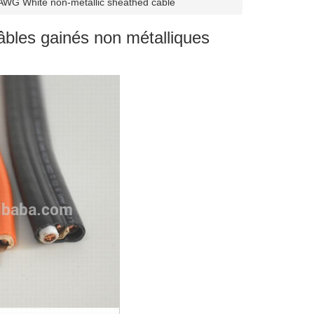
WG White non-metallic sheathed cable
les gainés non métalliques