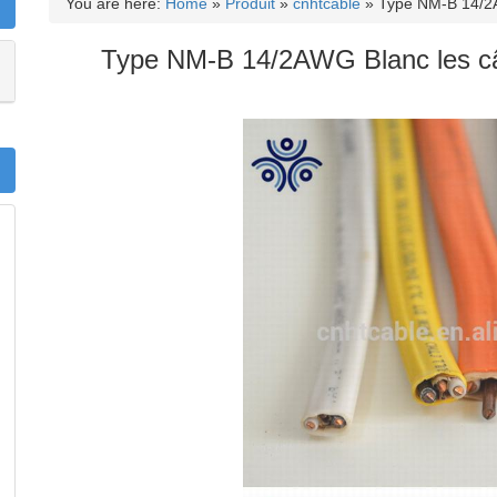
You are here:
Home
»
Produit
»
cnhtcable
»
Type NM-B 14/2A
Type NM-B 14/2AWG Blanc les câb