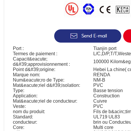
Port :
Tianjin port
Termes de paiement :
L/C,D/P,T/T,West
Capacit&eacute;
100000 Kilom&egr
d&#39;approvisionnement :
Point d&#39;origine:
Hebei La chine( c
Marque nom:
RENDA
Num&eacute;ro de Type:
NM-B
Mat&eacute;riel d&#39;isolation:
PVC
Type:
Basse tension
Application:
Construction
Mat&eacute;riel de conducteur:
Cuivre
Veste:
PVC
nom du produit:
Fils de b&acirc;ti
Standard:
UL719 UL83
conducteur:
brin ou Conducteu
Core:
Multi core