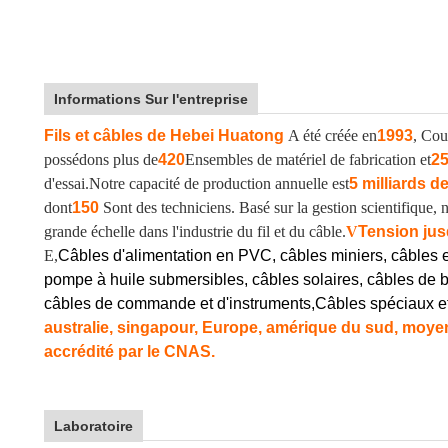
Informations Sur l'entreprise
Fils et câbles de Hebei Huatong
A été créée en
1993
, Cou
possédons plus de
420
Ensembles de matériel de fabrication et
2
d'essai.
Notre capacité de production annuelle est
5 milliards d
dont
150
Sont des techniciens. Basé sur la gestion scientifique
grande échelle dans l'industrie du fil et du câble.
V
Tension jus
E,
Câbles d'alimentation en PVC, câbles miniers, câbles 
pompe à huile submersibles, câbles solaires, câbles de b
câbles de commande et d'instruments,
Câbles spéciaux e
australie, singapour, Europe, amérique du sud, moyen-
accrédité par le CNAS.
Laboratoire