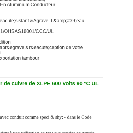
u En Aluminium Conducteur
eacute;sistant &Agrave; L&amp;#39;eau
01/OHSAS18001/CCC/UL
dition
 apr&egrave;s r&eacute;ception de votre
t
xportation tambour
 de cuivre de XLPE 600 Volts
90 °C UL
 avec conduit comme speci & shy; • dans le Code