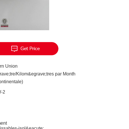
ern Union
ave;tre/Kilom&egrave;tres par Month
ontinentale)
-2
ment
ssables-isol&eacute;