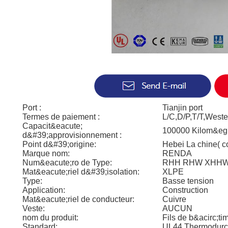
Port :
Tianjin port
Termes de paiement :
L/C,D/P,T/T,West
Capacit&eacute;
100000 Kilom&egr
d&#39;approvisionnement :
Point d&#39;origine:
Hebei La chine( c
Marque nom:
RENDA
Num&eacute;ro de Type:
RHH RHW XHHW
Mat&eacute;riel d&#39;isolation:
XLPE
Type:
Basse tension
Application:
Construction
Mat&eacute;riel de conducteur:
Cuivre
Veste:
AUCUN
nom du produit:
Fils de b&acirc;ti
Standard:
UL44 Thermodurci