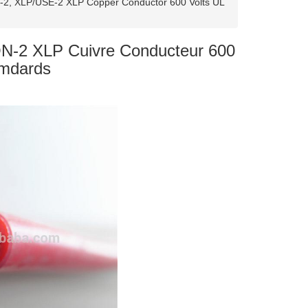
, XLP/USE-2 XLP Copper Conductor 600 Volts UL
-2 XLP Cuivre Conducteur 600
amdards