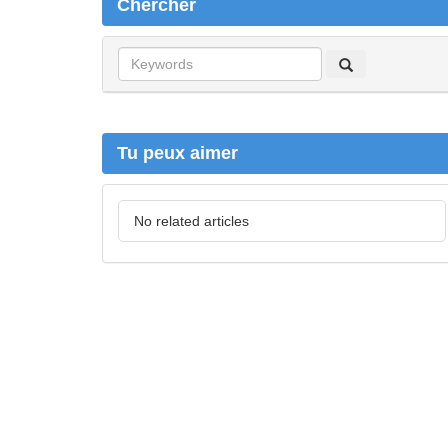
Chercher
C
h
e
r
c
Tu peux aimer
h
e
r
No related articles