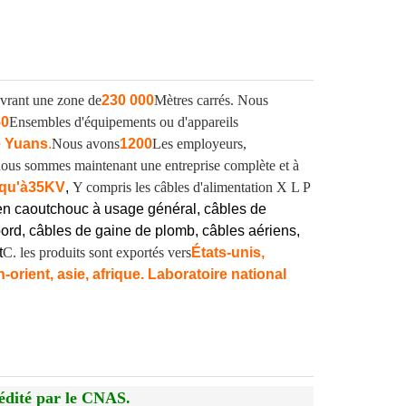
vrant une zone de
230 000
Mètres carrés. Nous
50
Ensembles d'équipements ou d'appareils
e Yuans
.
Nous avons
1200
Les employeurs,
, nous sommes maintenant une entreprise complète et à
qu'à
35KV
,
Y compris les câbles d'alimentation X L P
en caoutchouc à usage général, câbles de
ord, câbles de gaine de plomb, câbles aériens,
t
C. les produits sont exportés vers
États-unis,
orient, asie, afrique. Laboratoire national
édité par le CNAS.