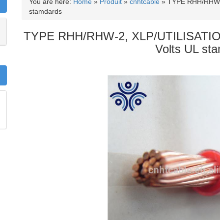
You are here:
Home
»
Produit
»
cnhtcable
»
TYPE RHH/RHW-2
stamdards
TYPE RHH/RHW-2, XLP/UTILISATION
Volts UL st