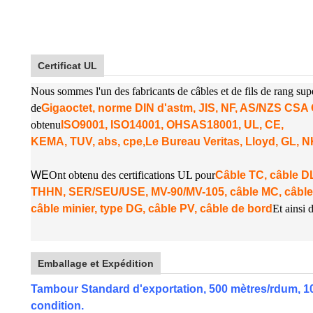
Certificat UL
Nous sommes l'un des fabricants de câbles et de fils de rang su
de
Gigaoctet, norme DIN d'astm, JIS, NF, AS/NZS CS
obtenu
ISO9001, ISO14001, OHSAS18001, UL, CE,
KEMA, TUV, abs, cpe,
Le Bureau Veritas, Lloyd, GL, 
W
E
Ont obtenu des certifications UL pour
Câble TC, câble
THHN, SER/SEU/USE, MV-90/MV-105, câble MC, câble
câble minier, type DG, câble PV, câble de bord
Et ainsi d
Emballage et Expédition
Tambour Standard d'exportation, 500 mètres/rdum, 
condition.