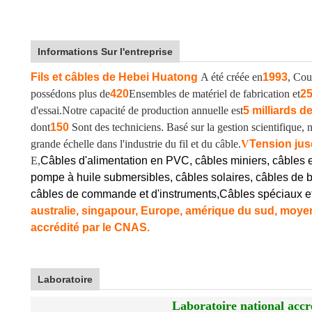
Informations Sur l'entreprise
Fils et câbles de Hebei Huatong
A été créée en
1993
, Cou
possédons plus de
420
Ensembles de matériel de fabrication et
2
d'essai.
Notre capacité de production annuelle est
5 milliards d
dont
150
Sont des techniciens. Basé sur la gestion scientifique
grande échelle dans l'industrie du fil et du câble.
V
Tension jus
E,
Câbles d'alimentation en PVC, câbles miniers, câbles 
pompe à huile submersibles, câbles solaires, câbles de b
câbles de commande et d'instruments,
Câbles spéciaux e
australie, singapour, Europe, amérique du sud, moyen-
accrédité par le CNAS.
Laboratoire
Laboratoire national accr