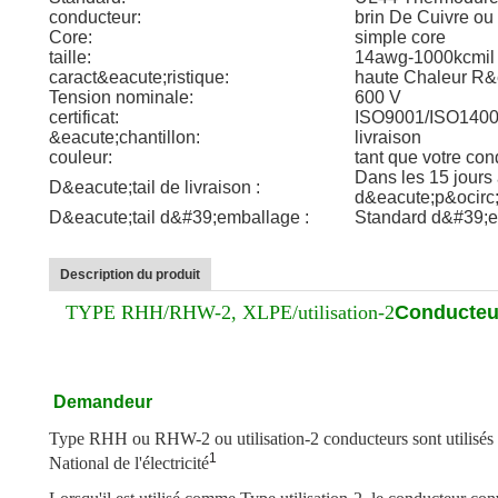
conducteur:
brin De Cuivre o
Core:
simple core
taille:
14awg-1000kcmil
caract&eacute;ristique:
haute Chaleur R&
Tension nominale:
600 V
certificat:
ISO9001/ISO140
&eacute;chantillon:
livraison
couleur:
tant que votre con
Dans les 15 jours
D&eacute;tail de livraison :
d&eacute;p&ocirc;
D&eacute;tail d&#39;emballage :
Standard d&#39;e
Description du produit
TYPE RHH/RHW-2, XLPE/utilisation-2
Conducteur
Demandeur
Type RHH ou RHW-2 ou utilisation-2 conducteurs sont utilisés
1
National de l'électricité