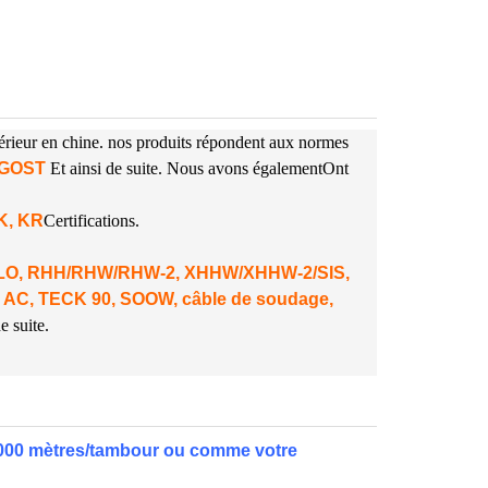
périeur en chine. nos produits répondent aux normes
A GOST
Et ainsi de suite. Nous avons également
Ont
NK, KR
Certifications.
 DLO, RHH/RHW/RHW-2, XHHW/XHHW-2/SIS,
 AC, TECK 90, SOOW, câble de soudage,
e suite.
1000 mètres/tambour ou comme votre