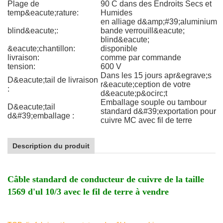
Plage de
90 C dans des Endroits Secs et
temp&eacute;rature:
Humides
en alliage d&amp;#39;aluminium
blind&eacute;:
bande verrouill&eacute;
blind&eacute;
&eacute;chantillon:
disponible
livraison:
comme par commande
tension:
600 V
Dans les 15 jours apr&egrave;s
D&eacute;tail de livraison
r&eacute;ception de votre
:
d&eacute;p&ocirc;t
Emballage souple ou tambour
D&eacute;tail
standard d&#39;exportation pour
d&#39;emballage :
cuivre MC avec fil de terre
Description du produit
Câble standard de conducteur de cuivre de la taille
1569 d'ul 10/3 avec le fil de terre à vendre