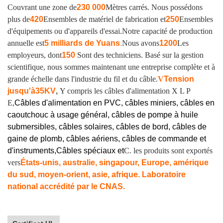
Couvrant une zone de
230 000
Mètres carrés. Nous possédons
plus de
420
Ensembles de matériel de fabrication et
250
Ensembles
d'équipements ou d'appareils d'essai.
Notre capacité de production
annuelle est
5 milliards de Yuans
.
Nous avons
1200
Les
employeurs, dont
150
Sont des techniciens. Basé sur la gestion
scientifique, nous sommes maintenant une entreprise complète et à
grande échelle dans l'industrie du fil et du câble.
V
Tension
jusqu'à
35KV
,
Y compris les câbles d'alimentation X L P
E,
Câbles d'alimentation en PVC, câbles miniers, câbles en
caoutchouc à usage général, câbles de pompe à huile
submersibles, câbles solaires, câbles de bord, câbles de
gaine de plomb, câbles aériens, câbles de commande et
d'instruments,
Câbles spéciaux et
C. les produits sont exportés
vers
États-unis, australie, singapour, Europe, amérique
du sud, moyen-orient, asie, afrique. Laboratoire
national accrédité par le CNAS.