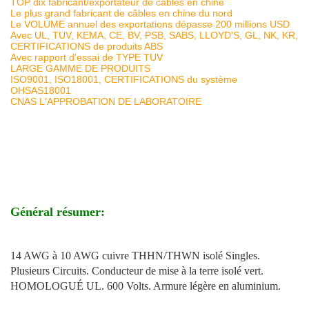
TOP dix fabricant/exportateur de câbles en chine
Le plus grand fabricant de câbles en chine du nord
Le VOLUME annuel des exportations dépasse 200 millions USD
Avec UL, TUV, KEMA, CE, BV, PSB, SABS, LLOYD'S, GL, NK, KR,
CERTIFICATIONS de produits ABS
Avec rapport d'essai de TYPE TUV
LARGE GAMME DE PRODUITS
ISO9001, ISO18001, CERTIFICATIONS du système
OHSAS18001
CNAS L'APPROBATION DE LABORATOIRE
Général résumer:
14 AWG à 10 AWG cuivre THHN/THWN isolé Singles.
Plusieurs Circuits. Conducteur de mise à la terre isolé vert.
HOMOLOGUÉ UL. 600 Volts. Armure légère en aluminium.