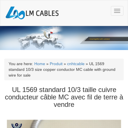
T
o
g
g
l
e
n
a
v
i
You are here:
Home
»
Produit
»
cnhtcable
»
UL 1569
g
standard 10/3 size copper conductor MC cable with ground
a
wire for sale
t
i
UL 1569 standard 10/3 taille cuivre
o
conducteur câble MC avec fil de terre à
n
vendre