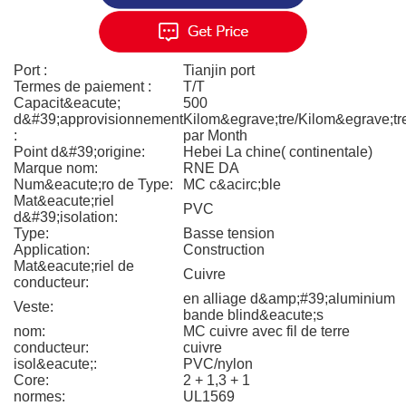
Port :
Tianjin port
Termes de paiement :
T/T
Capacit&eacute;
500
d&#39;approvisionnement
Kilom&egrave;tre/Kilom&egrave;tr
:
par Month
Point d&#39;origine:
Hebei La chine( continentale)
Marque nom:
RNE DA
Num&eacute;ro de Type:
MC c&acirc;ble
Mat&eacute;riel
PVC
d&#39;isolation:
Type:
Basse tension
Application:
Construction
Mat&eacute;riel de
Cuivre
conducteur:
en alliage d&amp;#39;aluminium
Veste:
bande blind&eacute;s
nom:
MC cuivre avec fil de terre
conducteur:
cuivre
isol&eacute;:
PVC/nylon
Core:
2 + 1,3 + 1
normes:
UL1569