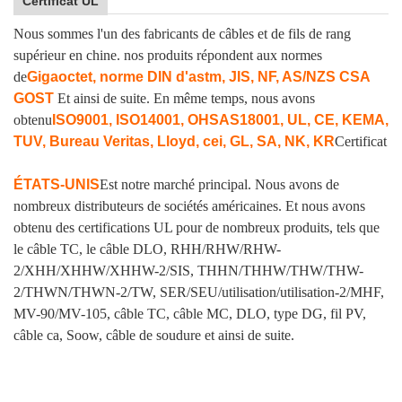
Certificat UL
Nous sommes l'un des fabricants de câbles et de fils de rang
supérieur en chine. nos produits répondent aux normes
de
Gigaoctet, norme DIN d'astm, JIS, NF, AS/NZS CSA
GOST
Et ainsi de suite. En même temps, nous avons
obtenu
ISO9001, ISO14001, OHSAS18001, UL, CE, KEMA,
TUV, Bureau Veritas, Lloyd, cei, GL, SA, NK, KR
Certificat
ÉTATS-UNIS
Est notre marché principal. Nous avons de
nombreux distributeurs de sociétés américaines. Et nous avons
obtenu des certifications UL pour de nombreux produits, tels que
le câble TC, le câble DLO, RHH/RHW/RHW-
2/XHH/XHHW/XHHW-2/SIS, THHN/THHW/THW/THW-
2/THWN/THWN-2/TW, SER/SEU/utilisation/utilisation-2/MHF,
MV-90/MV-105, câble TC, câble MC, DLO, type DG, fil PV,
câble ca, Soow, câble de soudure et ainsi de suite.